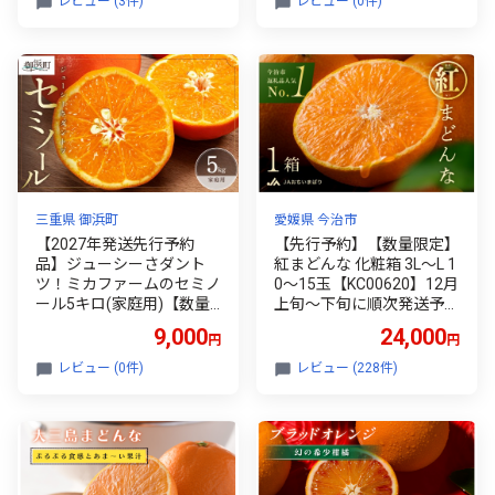
レビュー (3件)
レビュー (0件)
三重県 御浜町
愛媛県 今治市
【2027年発送先行予約
【先行予約】【数量限定】
品】ジューシーさダント
紅まどんな 化粧箱 3L～L 1
ツ！ミカファームのセミノ
0～15玉【KC00620】12月
ール5キロ(家庭用)【数量
上旬～下旬に順次発送予定
限定 果物 フルーツ みかん
まどんな 愛媛 紅まどんな
9,000
24,000
円
円
セミノール デザート 5kg
マドンナ まどんな みかん
家庭用 三重県 御浜町】
愛媛県 果物 フルーツ みか
レビュー (0件)
レビュー (228件)
ん 年内発送 甘い 高級 柑橘
類 紅マドンナ