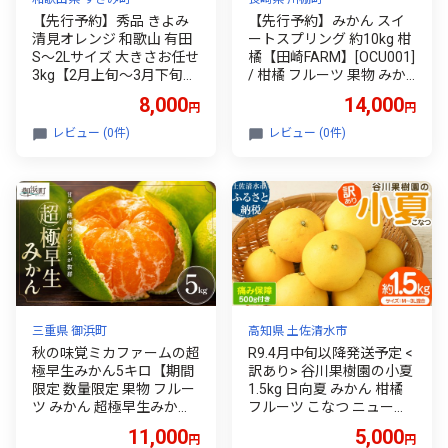
【先行予約】秀品 きよみ
【先行予約】みかん スイ
清見オレンジ 和歌山 有田
ートスプリング 約10kg 柑
S～2Lサイズ 大きさお任せ
橘【田崎FARM】[OCU001]
3kg【2月上旬～3月下旬頃
/ 柑橘 フルーツ 果物 みか
に順次発送】/ みかん フル
ん ミカン 蜜柑 柑橘 スイー
8,000
14,000
円
円
ーツ 果物 くだもの 蜜柑 柑
トスプリング みかん mika
橘【ktn039】
n フルーツ 柑橘類 九州み
レビュー (0件)
レビュー (0件)
かん 柑橘 九州みかん かん
きつ すいーとすぷりんぐ
冬みかん 先行予約 美味し
い
三重県 御浜町
高知県 土佐清水市
秋の味覚ミカファームの超
R9.4月中旬以降発送予定 <
極早生みかん5キロ【期間
訳あり> 谷川果樹園の小夏
限定 数量限定 果物 フルー
1.5kg 日向夏 みかん 柑橘
ツ みかん 超極早生みかん
フルーツ こなつ ニューサ
超極早生 デザート 5kg 三
マーオレンジ 果物 美味し
11,000
5,000
円
円
重県 御浜町】
い ワケあり 訳 自宅用 おや