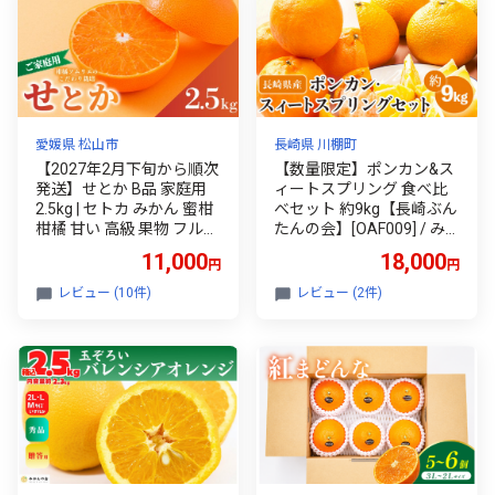
愛媛県 松山市
長崎県 川棚町
【2027年2月下旬から順次
【数量限定】ポンカン&ス
発送】せとか B品 家庭用
ィートスプリング 食べ比
2.5kg | セトカ みかん 蜜柑
べセット 約9kg【長崎ぶん
柑橘 甘い 高級 果物 フルー
たんの会】[OAF009] / み
ツ おすすめ 人気 愛媛三大
かん ミカン 柑橘 ぽんかん
11,000
18,000
円
円
柑橘（ 紅まどんな せとか
果物 フルーツ 蜜柑 みかん
甘平 ） 愛媛 松山
ポンカン 椪柑 スイートス
レビュー (10件)
レビュー (2件)
プリング 柑橘類 みかん カ
ンキツ ポンカン ぽんかん