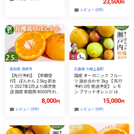
23,500
円
ポンカン 蜜柑 果物 くだも
の フルーツ 濃厚 甘い ほど
レビュー (0件)
よい 酸味 人気 季節 産地直
送 有機栽培 高知県 須崎市
田條園
高知県 須崎市
広島県 大崎上島町
【先行予約】 【早期受
国産 オーガニック フルー
付】 ぽんかん 2.5kg 訳あ
ツ 詰め合わせ 3kg 【 先行
り 2027年2月より順次発
予約 3月 発送予定】 レモ
送 国産 家庭用 8000円 わ
ン ブラッドオレンジ はる
けあり 早期 受付 柑橘 みか
か 不知火 紅八朔 有機JAS
8,000
15,000
円
円
ん ポンカン 蜜柑 果物 くだ
認証 瀬戸内 広島 大崎上島
もの フルーツ 濃厚 甘い ほ
離島 有機栽培 柑橘 濃厚 果
レビュー (0件)
レビュー (0件)
どよい 酸味 人気 季節 産地
物 ギフト 産地直送 中原観
直送 有機栽培 高知県 須崎
光農園
市 田條園