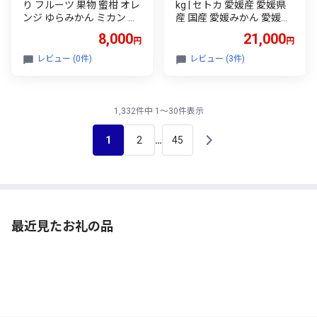
り フルーツ 果物 蜜柑 オレ
kg | セトカ 愛媛産 愛媛県
ンジ ゆらみかん ミカン ご
産 国産 愛媛みかん 愛媛蜜
家庭用 沼津 静岡
柑 愛媛ミカン みかん ミカ
8,000
21,000
円
円
ン mikan 蜜柑 柑橘 フルー
ツ 果物 くだもの お取り寄
レビュー (0件)
レビュー (3件)
せ 産地直送 数量限定 人気
おすすめ 愛媛三大柑橘（
紅まどんな せとか 甘平 ）
愛媛県 松山市
1,332件中 1～30件表示
1
2
45
…
最近見たお礼の品