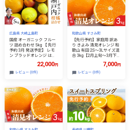
広島県 大崎上島町
和歌山県 すさみ町
国産 オーガニック フルー
【先行予約】家庭用 訳あ
ツ 詰め合わせ 5kg 【 先行
り きよみ 清見オレンジ 和
予約 3月 発送予定】 レモ
歌山 有田 2S～3Lサイズ混
ン ブラッドオレンジ はる
合 3kg【2月上旬～3月下旬
か 不知火 紅八朔 有機JAS
頃に順次発送】/ みかん フ
22,000
7,000
円
円
認証 瀬戸内 広島 大崎上島
ルーツ 果物 くだもの 蜜柑
離島 有機栽培 柑橘 濃厚 果
柑橘【ktn041】
レビュー (0件)
レビュー (0件)
物 ギフト 産地直送 中原観
光農園
和歌山県 すさみ町
長崎県 川棚町