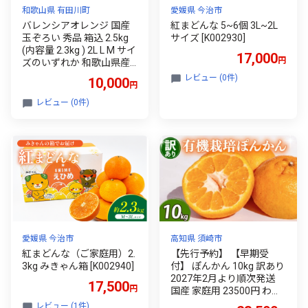
和歌山県 有田川町
愛媛県 今治市
バレンシアオレンジ 国産
紅まどんな 5~6個 3L~2L
玉ぞろい 秀品 箱込 2.5kg
サイズ [K002930]
(内容量 2.3kg ) 2L L M サイ
17,000
円
ズのいずれか 和歌山県産
産地直送【みかんの会】
レビュー (0件)
10,000
円
レビュー (0件)
愛媛県 今治市
高知県 須崎市
紅まどんな（ご家庭用）2.
【先行予約】 【早期受
3kg みきゃん箱 [K002940]
付】 ぽんかん 10kg 訳あり
2027年2月より順次発送
17,500
円
国産 家庭用 23500円 わけ
あり 早期 受付 柑橘 みかん
レビュー (1件)