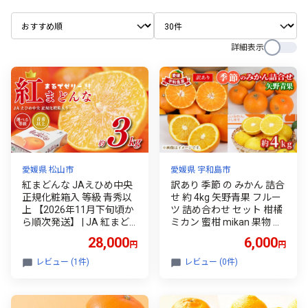
詳細表示
愛媛県 松山市
愛媛県 宇和島市
紅まどんな JAえひめ中央
訳あり 季節 の みかん 詰合
正規化粧箱入 等級 青秀以
せ 約 4kg 矢野青果 フルー
上 【2026年11月下旬頃か
ツ 詰め合わせ セット 柑橘
ら順次発送】 | JA 紅まど
ミカン 蜜柑 mikan 果物 く
んな 紅マドンナ まどんな
だもの 愛媛みかん 愛媛蜜
28,000
6,000
円
円
マドンナ みかん ミカン 蜜
柑 濃厚みかん 産地直送 数
柑 果物 くだもの フルーツ
量限定 国産 愛媛 宇和島 B
レビュー (1件)
レビュー (0件)
柑橘 柑橘類 かんきつ 愛媛
006-171048
果試第28号 常温 国産 愛媛
愛媛県