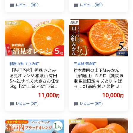
つ 高知【R01664】
レビュー (0件)
レビュー (0件)
和歌山県 すさみ町
三重県 御浜町
【先行予約】秀品 きよみ
辻本農園の山下紅みかん
清見オレンジ 和歌山 有田
（家庭用）５キロ【期間限
S～2Lサイズ 大きさお任せ
定 数量限定 キズあり まぼ
5kg【2月上旬～3月下旬頃
ろし 幻 高級 甘い 果物 ミ
に順次発送】/ みかん フル
カン 柑橘 フルーツ 家庭用
11,000
10,000
円
円
ーツ 果物 くだもの 蜜柑 柑
三重県 御浜町】
橘【ktn022】
レビュー (0件)
レビュー (0件)