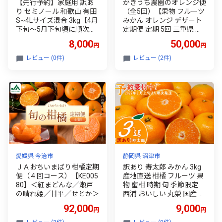
【先行予約】家庭用 訳あ
かきうち農園のオレンジ便
り セミノール 和歌山 有田
（全5回）【果物 フルーツ
S~4Lサイズ混合 3kg【4月
みかん オレンジ デザート
下旬～5月下旬頃に順次発
定期便 定期 5回 三重県 御
送】/ みかん フルーツ 果
浜町】
8,000
50,000
円
円
物 くだもの 蜜柑 柑橘【kt
n025】
レビュー (0件)
レビュー (2件)
愛媛県 今治市
静岡県 沼津市
ＪＡおちいまばり柑橘定期
訳あり 寿太郎 みかん 3kg
便（４回コース）【KE005
産地直送 柑橘 フルーツ 果
80】＜紅まどんな／瀬戸
物 蜜柑 時期 旬 季節限定
の晴れ姫／甘平／せとか＞
西浦 おいしい 丸榮 国産 静
岡 沼津
92,000
9,000
円
円