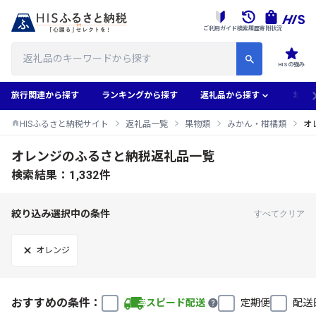
ご利用ガイド
検索履歴
寄附状況
HISの強み
旅行関連から探す
ランキングから探す
返礼品から探す
地域
HISふるさと納税サイト
返礼品一覧
果物類
みかん・柑橘類
オ
オレンジのふるさと納税返礼品一覧
検索結果：1,332件
絞り込み選択中の条件
すべてクリア
オレンジ
おすすめの条件：
スピード配送
定期便
配送