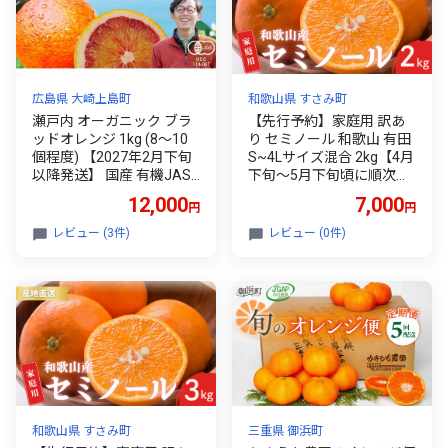
広島県 大崎上島町
和歌山県 すさみ町
瀬戸内 オーガニック ブラ
【先行予約】家庭用 訳あ
ッドオレンジ 1kg (8～10
り セミノール 和歌山 有田
個程度) 【2027年2月下旬
S~4Lサイズ混合 2kg【4月
以降発送】 国産 有機JAS
下旬～5月下旬頃に順次発
認証 有機栽培 オレンジ 柑
送】/ みかん フルーツ 果
12,000
7,000
円
円
橘 果物 フルーツ 皮まで 丸
物 くだもの 蜜柑 柑橘【kt
ごと 防腐剤不使用 ワック
n026A】
レビュー (3件)
レビュー (0件)
ス不使用 広島 大崎上島
和歌山県 すさみ町
三重県 御浜町