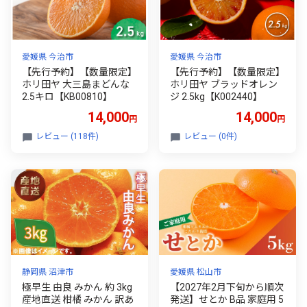
愛媛県 今治市
愛媛県 今治市
【先行予約】【数量限定】
【先行予約】【数量限定】
ホリ田ヤ 大三島まどんな
ホリ田ヤ ブラッドオレン
2.5キロ【KB00810】
ジ 2.5kg【K002440】
14,000
14,000
円
円
レビュー (118件)
レビュー (0件)
静岡県 沼津市
愛媛県 松山市
極早生 由良 みかん 約 3kg
【2027年2月下旬から順次
産地直送 柑橘 みかん 訳あ
発送】せとか B品 家庭用 5