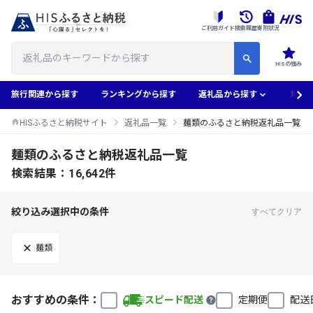
ご利用ガイド
検索履歴
寄附状況
HISの強み
旅行関連から探す
ランキングから探す
返礼品から探す
地域
HISふるさと納税サイト
返礼品一覧
麺類のふるさと納税返礼品一覧
麺類のふるさと納税返礼品一覧
検索結果：16,642件
絞り込み選択中の条件
すべてクリア
麺類
おすすめの条件：
スピード配送
定期便
配送