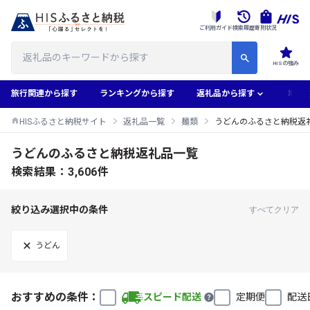
ご利用ガイド
検索履歴
寄附状況
HISの強み
旅行関連から探す
ランキングから探す
返礼品から探す
地域
HISふるさと納税サイト
返礼品一覧
麺類
うどんのふるさと納税返
うどんのふるさと納税返礼品一覧
検索結果：3,606件
絞り込み選択中の条件
すべてクリア
うどん
おすすめの条件：
スピード配送
定期便
配送