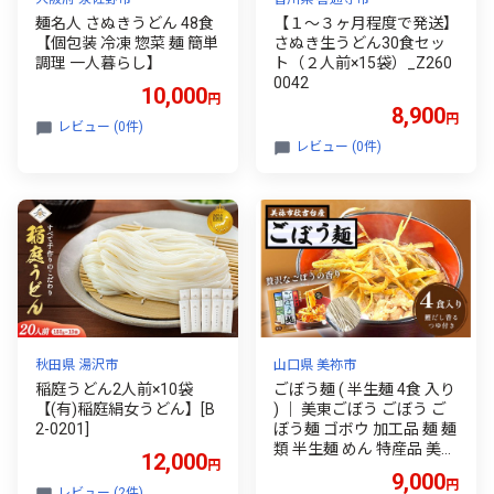
麺名人 さぬきうどん 48食
【１～３ヶ月程度で発送】
【個包装 冷凍 惣菜 麺 簡単
さぬき生うどん30食セッ
調理 一人暮らし】
ト（２人前×15袋）_Z260
0042
10,000
円
8,900
円
レビュー (0件)
レビュー (0件)
秋田県 湯沢市
山口県 美祢市
稲庭うどん2人前×10袋
ごぼう麺 ( 半生麺 4食 入り
【(有)稲庭絹女うどん】[B
) ｜ 美東ごぼう ごぼう ご
2-0201]
ぼう麺 ゴボウ 加工品 麺 麺
類 半生麺 めん 特産品 美祢
12,000
円
市 美祢 山口
9,000
円
レビュー (2件)