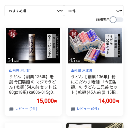
詳細表示
山形県 河北町
山形県 河北町
うどん【 創業 136年】老
うどん【 創業 136年】粉
舗 今田製麺 の マジでうど
にこだわり!老舗 「今田製
ん ( 乾麺 )54人前 セット (2
麺」の うどん 三兄弟 セッ
80gx18把) ka006-015g00
ト ( 乾麺 )45人前 (計15把)
4 (うどん 乾麺 乾麺うどん
ka006-014g002 (うどん 乾
15,000
14,000
円
円
ひっぱりうどん マジでう
麺 乾麺うどん ひっぱりう
どん 山形うどん ざるうど
どん 食べ比べ うどん三兄
レビュー (0件)
レビュー (0件)
ん かけうどん 煮込みうど
弟 コシ もちもち 小麦の風
ん 冷やしうどん 小麦の風
味 ざるうどん かけうどん
味 老舗 製麺所 今田製麺 54
冷やしうどん 老舗 製麺所