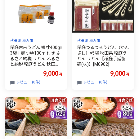
人前 山形県 河北町 常温保
今田製麺 45人前 山形県 河
存 長期保存 備蓄 お取り寄
北町 常温保存 備蓄 お取り
せ ギフト 贈答 ご当地グル
寄せ ギフト 贈答 ご当地グ
メ 特産品)
ルメ 特産品)
秋田県 湯沢市
秋田県 湯沢市
稲庭古来うどん 短寸400g×
稲庭つるつるうどん（かん
3袋＋麺つゆ100ml付き ふ
ざし）×5袋 秋田県 稲庭う
るさと納税 うどん ふるさ
どん うどん【稲庭手延製
と納税 稲庭うどん 秋田県
麺(株)】[M0902]
人気 ランキング 稲庭干饂
9,000
9,000
円
円
飩 麺【(有)稲庭古来堂】
[M1402]
レビュー (0件)
レビュー (0件)