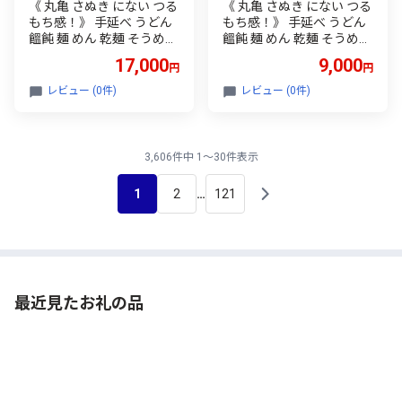
《 丸亀 さぬき にない つる
《 丸亀 さぬき にない つる
もち感！》 手延べ うどん
もち感！》 手延べ うどん
饂飩 麺 めん 乾麺 そうめん
饂飩 麺 めん 乾麺 そうめん
素麺 徳島県 つるぎ町 八千
素麺 徳島県 つるぎ町 八千
17,000
9,000
円
円
代麺業
代麺業
レビュー (0件)
レビュー (0件)
3,606件中 1～30件表示
1
2
121
…
最近見たお礼の品