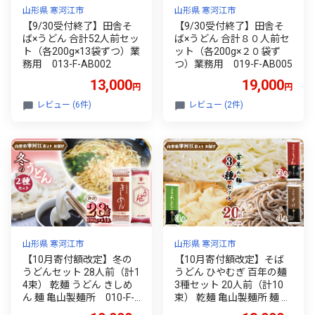
山形県 寒河江市
山形県 寒河江市
【9/30受付終了】田舎そ
【9/30受付終了】田舎そ
ば×うどん 合計52人前セッ
ば×うどん 合計８０人前セ
ト（各200g×13袋ずつ）業
ット（各200g×２０袋ず
務用 013-F-AB002
つ）業務用 019-F-AB005
13,000
19,000
円
円
レビュー (6件)
レビュー (2件)
山形県 寒河江市
山形県 寒河江市
【10月寄付額改定】冬の
【10月寄付額改定】そば
うどんセット 28人前（計1
うどん ひやむぎ 百年の麺
4束） 乾麺 うどん きしめ
3種セット 20人前（計10
ん 麺 亀山製麺所 010-F-K
束） 乾麺 亀山製麺所 麺 乾
Y012
麺 蕎麦 013-F-KY019