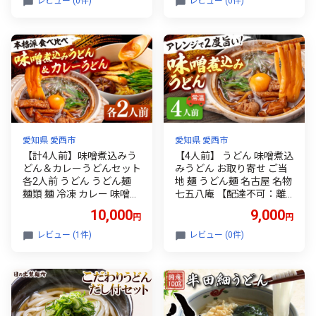
レビュー (0件)
レビュー (0件)
愛知県 愛西市
愛知県 愛西市
【計4人前】味噌煮込みう
【4人前】 うどん 味噌煮込
どん＆カレーうどんセット
みうどん お取り寄せ ご当
各2人前 うどん うどん麺
地 麺 うどん麺 名古屋 名物
麺類 麺 冷凍 カレー 味噌
七五八庵 【配達不可：離
八丁味噌 煮込みうどん だ
島】 愛西市 / アロマ・フ
10,000
9,000
円
円
しパック 愛知 名古屋 名物
ーヅ [AEAP007]
冷凍麺 冷凍食品 冷凍うど
レビュー (1件)
レビュー (0件)
ん 小分け 個包装 お取り寄
せ 鍋 愛西市 / アロマ・フ
ーヅ [AEAP008]