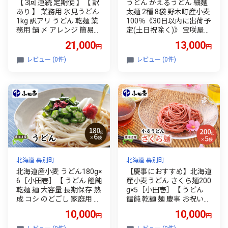
【 3回 連続 定期便 】【 訳
うどん かえるうどん 細麺
あり 】 業務用 氷見うどん
太麺 2種 8袋 野木町産小麦
1kg 訳アリ うどん 乾麺 業
100％《30日以内に出荷予
務用 鍋 〆 アレンジ 簡易包
定(土日祝除く)》 宝咲屋
装 富山 氷見
麺類 麺 栃木県 野木町
21,000
13,000
円
円
レビュー (0件)
レビュー (0件)
北海道 幕別町
北海道 幕別町
北海道産小麦 うどん180g×
【慶事におすすめ】北海道
6［小田壱］【 うどん 饂飩
産小麦うどん さくら麺200
乾麺 麺 大容量 長期保存 熟
g×5［小田壱］【 うどん
成 コシ のどごし 家庭用 備
饂飩 乾麺 麺 慶事 お祝い
蓄 北海道 十勝 幕別 】 [№5
長期保存 熟成 コシ のどご
10,000
10,000
円
円
749-0995]
し 家庭用 備蓄 北海道 十勝
幕別 】 [№5749-0832]