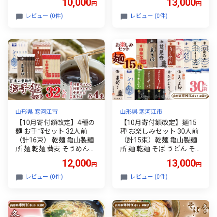
10,000
13,000
円
円
レビュー (0件)
レビュー (0件)
山形県 寒河江市
山形県 寒河江市
【10月寄付額改定】4種の
【10月寄付額改定】麺15
麺 お手軽セット 32人前
種 お楽しみセット 30人前
（計16束） 乾麺 亀山製麺
（計15束）乾麺 亀山製麺
所 麺 乾麺 蕎麦 そうめん
所 麺 乾麺 そば うどん そ
きしめん 中華そば 012-F
うめん 013-F-KY017
12,000
13,000
円
円
-KY016
レビュー (0件)
レビュー (0件)