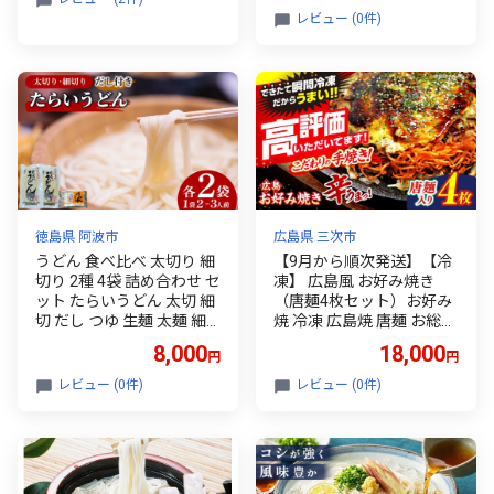
レビュー (0件)
徳島県 阿波市
広島県 三次市
うどん 食べ比べ 太切り 細
【9月から順次発送】【冷
切り 2種 4袋 詰め合わせ セ
凍】 広島風 お好み焼き
ット たらいうどん 太切 細
（唐麺4枚セット）お好み
切 だし つゆ 生麺 太麺 細
焼 冷凍 広島焼 唐麺 お総菜
麺 郷土料理 土成 徳島うど
おかず 送料無料 広島 お取
8,000
18,000
円
円
ん 《秘密のケンミンSHO
り寄せ グルメ 夜食 おやつ
Wでも話題!!》 徳島県 阿波
軽食 夜ごはん 晩ごはん 仕
レビュー (0件)
レビュー (0件)
市
送り ストック 買い置き レ
ンジ 温めるだけ 簡単調理
時短 B級グルメ ご当地 広
島の味 惣菜 麺類 三次市 /
お好み焼 いまちゃん [APA