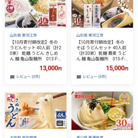
山形県 寒河江市
山形県 寒河江市
【10月寄付額改定】冬の
【10月寄付額改定】冬の
うどんセット 40人前（計2
そば うどんセット 40人前
0束） 乾麺 うどん きしめ
（計20束）乾麺 蕎麦 うど
ん 麺 亀山製麺所 013-F-K
ん 麺 亀山製麺所 015-F-K
Y013
Y015
13,000
15,000
円
円
レビュー (0件)
レビュー (0件)
大阪府 泉佐野市
香川県 善通寺市