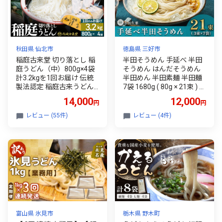
K013-09]
秋田県 仙北市
徳島県 三好市
稲庭古来堂 切り落とし 稲
半田そうめん 手延べ 半田
庭うどん（中）800g×4袋
そうめん はんだそうめん
計3.2kgを1回お届け 伝統
半田めん 半田素麺 半田麺
製法認定 稲庭古来うどん
7袋 1680g ( 80g × 21束 ) イ
[乾麺 干麺 干し麺 細麺 無
ベント 母の日 父の日 贈り
14,000
12,000
円
円
添加 防災 災害 備蓄 ローリ
物 お中元 お歳暮 年末年始
ングストック ご当地 お取
ギフト 贈答 プレゼント 乾
レビュー (55件)
レビュー (4件)
り寄せ 手綯 てない 稲庭饂
麺 メン 麺 めん 流しそうめ
飩]
ん 徳島県 三好市 みよし 小
川生薬
富山県 氷見市
栃木県 野木町