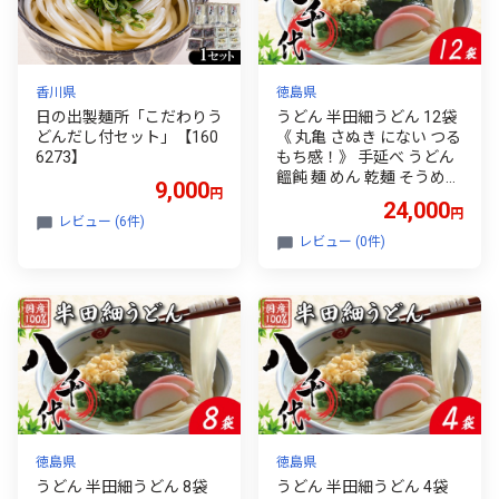
香川県
徳島県
日の出製麺所「こだわりう
うどん 半田細うどん 12袋
どんだし付セット」【160
《 丸亀 さぬき にない つる
6273】
もち感！》 手延べ うどん
饂飩 麺 めん 乾麺 そうめん
9,000
円
素麺 徳島県 つるぎ町 八千
24,000
円
代麺業
レビュー (6件)
レビュー (0件)
徳島県
徳島県
うどん 半田細うどん 8袋
うどん 半田細うどん 4袋