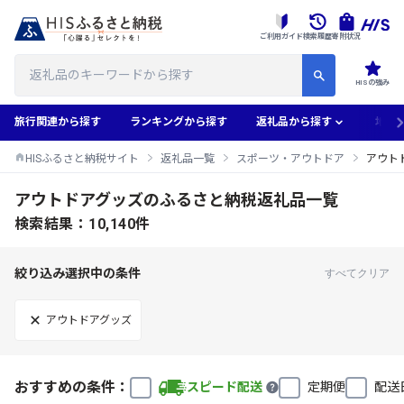
ご利用ガイド
検索履歴
寄附状況
HISの強み
旅行関連から探す
ランキングから探す
返礼品から探す
地域
HISふるさと納税サイト
返礼品一覧
スポーツ・アウトドア
アウト
アウトドアグッズのふるさと納税返礼品一覧
検索結果：10,140件
絞り込み選択中の条件
すべてクリア
アウトドアグッズ
おすすめの条件：
スピード配送
定期便
配送