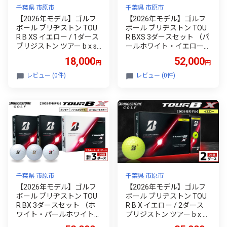
千葉県 市原市
千葉県 市原市
【2026年モデル】ゴルフ
【2026年モデル】ゴルフ
ボール ブリヂストン TOU
ボール ブリヂストン TOU
R B XS イエロー / 1ダース
R BXS 3ダースセット （パ
ブリジストン ツアー b x s
ールホワイト・イエロー・
ツアー ビー エックス エス
コーポレート） ブリジス
18,000
52,000
円
円
トン ツアー b x s ツアー ビ
ー エックス エス
レビュー (0件)
レビュー (0件)
千葉県 市原市
千葉県 市原市
【2026年モデル】ゴルフ
【2026年モデル】ゴルフ
ボール ブリヂストン TOU
ボール ブリヂストン TOU
R BX 3ダースセット （ホ
R B X イエロー / 2ダース
ワイト・パールホワイト・
ブリジストン ツアー b x ツ
コーポレート） ブリジス
アー ビー エックス