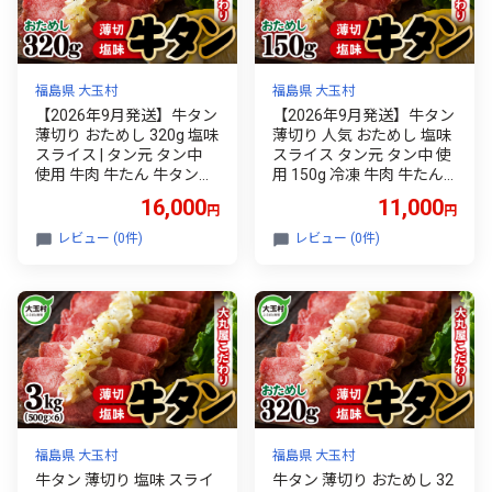
福島県 大玉村
福島県 大玉村
【2026年9月発送】牛タン
【2026年9月発送】牛タン
薄切り おためし 320g 塩味
薄切り 人気 おためし 塩味
スライス | タン元 タン中
スライス タン元 タン中 使
使用 牛肉 牛たん 牛タン塩
用 150g 冷凍 牛肉 牛たん
焼肉 BBQ バーベキュー キ
牛タン塩 焼肉 BBQ バーベ
16,000
11,000
円
円
ャンプ アウトドア ご家庭
キュー キャンプ アウトド
用 贈答用 ギフト ふるさと
ア ご家庭用 贈答用 ギフト
レビュー (0件)
レビュー (0件)
納税 冷凍 食べやすい 噛み
ふるさと納税 旨み 食べや
切れる 柔らか | 福島県 大
すい 噛み切れる 福島県 大
玉村
玉村
福島県 大玉村
福島県 大玉村
牛タン 薄切り 塩味 スライ
牛タン 薄切り おためし 32