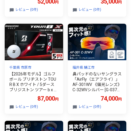
52,000
35,000
円
円
トン ツアー b x ツアー ビ
ー エックス
レビュー (0件)
レビュー (0件)
千葉県 市原市
福井県 鯖江市
【2026年モデル】ゴルフ
鼻パッドのないサングラス
ボール ブリヂストン TOU
「AirFly（エアフライ）」
R B X ホワイト / 5ダース
AF-301WV 《偏光レンズ》
ブリジストン ツアー b x ツ
C-32WVシルバー [G-03704
アー ビー エックス
b] / スポーツ サングラス
87,000
74,000
円
円
ジゴスペック ゴルフ ユニ
セックス 釣り 自転車 ラン
レビュー (0件)
レビュー (0件)
ニング カラーレンズ 偏光
調光 UVカット 眼鏡 めがね
鯖江市