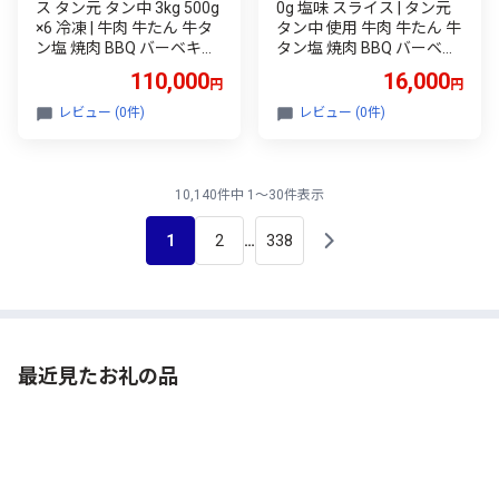
ス タン元 タン中 3kg 500g
0g 塩味 スライス | タン元
×6 冷凍 | 牛肉 牛たん 牛タ
タン中 使用 牛肉 牛たん 牛
ン塩 焼肉 BBQ バーベキュ
タン塩 焼肉 BBQ バーベキ
ー キャンプ アウトドア ご
ュー キャンプ アウトドア
110,000
16,000
円
円
家庭用 贈答用 ギフト ふる
ご家庭用 贈答用 ギフト ふ
さと納税 食べやすい 噛み
るさと納税 冷凍 食べやす
レビュー (0件)
レビュー (0件)
切れる 柔らか | 福島県 大
い 噛み切れる 柔らか | 福
玉村
島県 大玉村 【 02103 】
10,140件中 1～30件表示
1
2
338
…
最近見たお礼の品