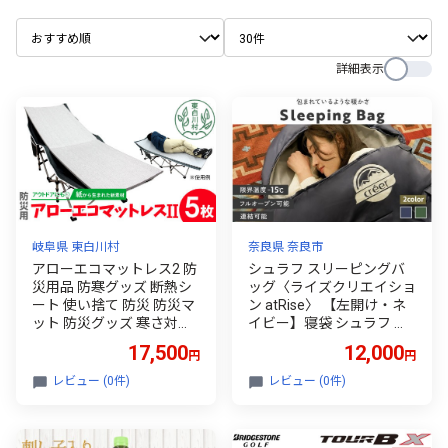
詳細表示
岐阜県 東白川村
奈良県 奈良市
アローエコマットレス2 防
シュラフ スリーピングバ
災用品 防寒グッズ 断熱シ
ッグ〈ライズクリエイショ
ート 使い捨て 防災 防災マ
ン atRise〉 【左開け・ネ
ット 防災グッズ 寒さ対策
イビー】寝袋 シュラフ 洗
一時避難 クッション 避難
える コンパクト 夏用 春用
17,500
12,000
円
円
生活 アウトドア キャンプ
軽量 防災 マミー 型 寝袋
車中泊 マットレス ベッド
マット 封筒型 軽量 連結 防
レビュー (0件)
レビュー (0件)
車中泊マット キャンプマ
寒 大人 登山 キャンプ レジ
ット 極厚 キャンピングマ
ャー 奈良県 奈良市 12-043
ット コンパクト