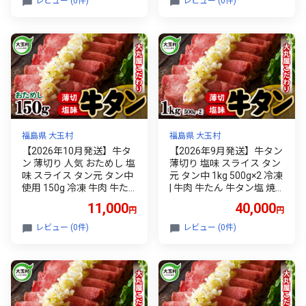
レビュー (0件)
レビュー (0件)
さと納税 冷凍 食べやすい
ト ふるさと納税 旨み 食べ
噛み切れる 柔らか | 福島県
やすい 噛み切れる 福島県
大玉村
大玉村
福島県 大玉村
福島県 大玉村
【2026年10月発送】牛タ
【2026年9月発送】牛タン
ン 薄切り 人気 おためし 塩
薄切り 塩味 スライス タン
味 スライス タン元 タン中
元 タン中 1kg 500g×2 冷凍
使用 150g 冷凍 牛肉 牛た
| 牛肉 牛たん 牛タン塩 焼
ん 牛タン塩 焼肉 BBQ バー
肉 BBQ バーベキュー キャ
11,000
40,000
円
円
ベキュー キャンプ アウト
ンプ アウトドア ご家庭用
ドア ご家庭用 贈答用 ギフ
贈答用 ギフト ふるさと納
レビュー (0件)
レビュー (0件)
ト ふるさと納税 旨み 食べ
税 食べやすい 噛み切れる
やすい 噛み切れる 福島県
柔らか 肉料理 福島県 大玉
大玉村
村