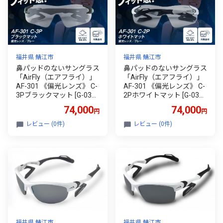
福井県 鯖江市
福井県 鯖江市
鼻パッドのないサングラス
鼻パッドのないサングラス
「AirFly（エアフライ）」
「AirFly（エアフライ）」
AF-301 《偏光レンズ》 C-
AF-301 《偏光レンズ》 C-
3Pブラックマット [G-0370
2Pホワイトマット [G-0370
3b] / スポーツ サングラス
3a] / スポーツ サングラス
74,000
74,000
円
円
ジゴスペック ゴルフ ユニ
ジゴスペック ゴルフ ユニ
セックス 釣り 自転車 ラン
セックス 釣り 自転車 ラン
レビュー (0件)
レビュー (0件)
ニング カラーレンズ 偏光
ニング カラーレンズ 偏光
調光 UVカット 眼鏡 めがね
調光 UVカット 眼鏡 めがね
鯖江市
鯖江市
福井県 鯖江市
福井県 鯖江市