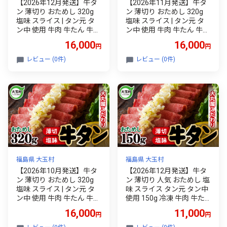
【2026年12月発送】牛タ
【2026年11月発送】牛タ
ン 薄切り おためし 320g
ン 薄切り おためし 320g
塩味 スライス | タン元 タ
塩味 スライス | タン元 タ
ン中 使用 牛肉 牛たん 牛タ
ン中 使用 牛肉 牛たん 牛タ
ン塩 焼肉 BBQ バーベキュ
ン塩 焼肉 BBQ バーベキュ
16,000
16,000
円
円
ー キャンプ アウトドア ご
ー キャンプ アウトドア ご
家庭用 贈答用 ギフト ふる
家庭用 贈答用 ギフト ふる
レビュー (0件)
レビュー (0件)
さと納税 冷凍 食べやすい
さと納税 冷凍 食べやすい
噛み切れる 柔らか | 福島県
噛み切れる 柔らか | 福島県
大玉村
大玉村
福島県 大玉村
福島県 大玉村
【2026年10月発送】牛タ
【2026年12月発送】牛タ
ン 薄切り おためし 320g
ン 薄切り 人気 おためし 塩
塩味 スライス | タン元 タ
味 スライス タン元 タン中
ン中 使用 牛肉 牛たん 牛タ
使用 150g 冷凍 牛肉 牛た
ン塩 焼肉 BBQ バーベキュ
ん 牛タン塩 焼肉 BBQ バー
16,000
11,000
円
円
ー キャンプ アウトドア ご
ベキュー キャンプ アウト
家庭用 贈答用 ギフト ふる
ドア ご家庭用 贈答用 ギフ