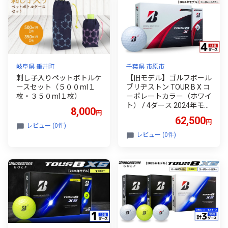
岐阜県 垂井町
千葉県 市原市
刺し子入りペットボトルケ
【旧モデル】ゴルフボール
ースセット（５００ml１
ブリヂストン TOUR B X コ
枚・３５０ml１枚）
ーポレートカラー（ホワイ
ト） / 4ダース 2024年モデ
8,000
円
ル
62,500
円
レビュー (0件)
レビュー (0件)