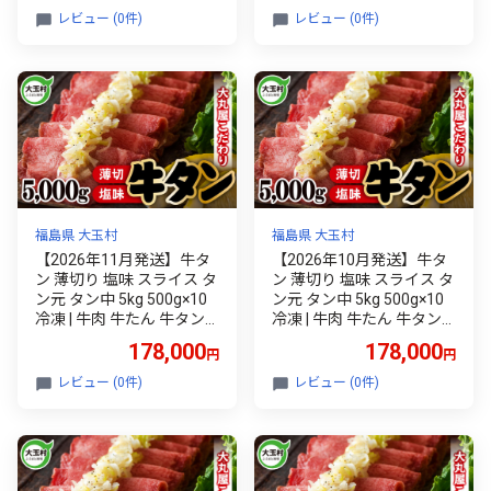
ライブ 運転 自転車 バイク
ご家庭用 贈答用 ギフト ふ
レビュー (0件)
レビュー (0件)
サイクリング 登山 トレッ
るさと納税 食べやすい 噛
キング キャンプ マラソン
み切れる 柔らか 便利 小分
ランニング めがね 眼鏡 ア
け | 福島県 大玉村
イウェア アクセサリー プ
レゼント ギフト 贈答 日本
製 阿波市 徳島県 スワンズ
SAMV-0051 PBK
福島県 大玉村
福島県 大玉村
【2026年11月発送】牛タ
【2026年10月発送】牛タ
ン 薄切り 塩味 スライス タ
ン 薄切り 塩味 スライス タ
ン元 タン中 5kg 500g×10
ン元 タン中 5kg 500g×10
冷凍 | 牛肉 牛たん 牛タン
冷凍 | 牛肉 牛たん 牛タン
塩 焼肉 BBQ バーベキュー
塩 焼肉 BBQ バーベキュー
178,000
178,000
円
円
キャンプ アウトドア 年末
キャンプ アウトドア 年末
ご家庭用 贈答用 ギフト ふ
ご家庭用 贈答用 ギフト ふ
レビュー (0件)
レビュー (0件)
るさと納税 食べやすい 噛
るさと納税 食べやすい 噛
み切れる 柔らか 便利 小分
み切れる 柔らか 便利 小分
け | 福島県 大玉村
け | 福島県 大玉村