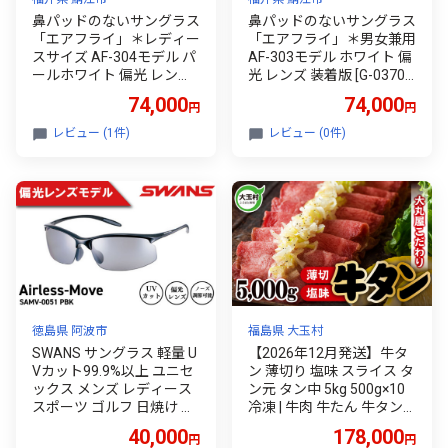
鼻パッドのないサングラス
鼻パッドのないサングラス
「エアフライ」＊レディー
「エアフライ」＊男女兼用
スサイズ AF-304モデル パ
AF-303モデル ホワイト 偏
ールホワイト 偏光 レンズ
光 レンズ 装着版 [G-03701
装着版 [G-03702b]
b]//紫外線カット 軽量 ジゴ
74,000
74,000
円
円
スペック サングラス カラ
ーレンズ 偏光 調光 UVカッ
レビュー (1件)
レビュー (0件)
ト スポーツ スポーツサン
グラス 福井県鯖江市
徳島県 阿波市
福島県 大玉村
SWANS サングラス 軽量 U
【2026年12月発送】牛タ
Vカット99.9%以上 ユニセ
ン 薄切り 塩味 スライス タ
ックス メンズ レディース
ン元 タン中 5kg 500g×10
スポーツ ゴルフ 日焼け 紫
冷凍 | 牛肉 牛たん 牛タン
外線 対策 ファッション お
塩 焼肉 BBQ バーベキュー
40,000
178,000
円
円
しゃれ 釣り テニス 野球 ド
キャンプ アウトドア 年末