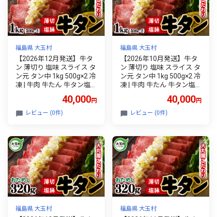
福島県 大玉村
福島県 大玉村
【2026年12月発送】牛タ
【2026年10月発送】牛タ
ン 薄切り 塩味 スライス タ
ン 薄切り 塩味 スライス タ
ン元 タン中 1kg 500g×2 冷
ン元 タン中 1kg 500g×2 冷
凍 | 牛肉 牛たん 牛タン塩
凍 | 牛肉 牛たん 牛タン塩
焼肉 BBQ バーベキュー キ
焼肉 BBQ バーベキュー キ
40,000
40,000
円
円
ャンプ アウトドア ご家庭
ャンプ アウトドア ご家庭
用 贈答用 ギフト ふるさと
用 贈答用 ギフト ふるさと
レビュー (0件)
レビュー (0件)
納税 食べやすい 噛み切れ
納税 食べやすい 噛み切れ
る 柔らか 肉料理 福島県 大
る 柔らか 肉料理 福島県 大
玉村
玉村
福島県 大玉村
福島県 大玉村