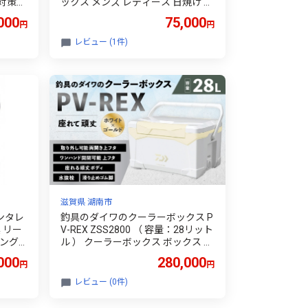
 対策
ックス メンズ レディース 日焼け 紫
テニス
外線 対策 ファッション おしゃれ ゴ
000
75,000
円
円
バイク
ルフ 釣り テニス 野球 運転 ドライ
グ キ
ブ 自転車 バイク サイクリング 登山
レビュー (1件)
めがね
トレッキング マラソン ランニング
 プレ
めがね 眼鏡 アイウェア アクセサリ
阿波市
ー ブランド プレゼント 日本製 阿波
8 G2
市 徳島県 スワンズ STX DA-0167 P
AW
滋賀県 湖南市
ンタレ
釣具のダイワのクーラーボックス P
具 リー
V-REX ZSS2800 （ 容量：28リット
シング
ル ） クーラーボックス ボックス ダ
 おすす
イワ アウトドア レジャー フィッシ
000
280,000
円
円
ング 釣り キャンプ バーベキュー
レビュー (0件)