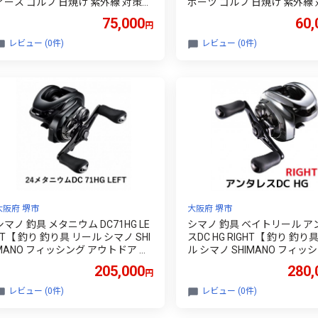
ィース ゴルフ 日焼け 紫外線 対策
ポーツ ゴルフ 日焼け 紫外線
ファッション おしゃれ 釣り テニス
ファッション おしゃれ 釣り 
75,000
60,
円
野球 ドライブ 運転 自転車 バイク
野球 ドライブ 運転 自転車 
サイクリング 登山 トレッキング キ
サイクリング 登山 トレッキン
レビュー (0件)
レビュー (0件)
ャンプ マラソン ランニング めがね
ャンプ マラソン ランニング 
眼鏡 アイウェア アクセサリー プレ
眼鏡 アイウェア アクセサリー
ゼント ギフト 贈答 日本製 阿波市
ゼント ギフト 贈答 日本製 
徳島県 スワンズ Radiant Sol
徳島県 スワンズ E-NOX EIGHT
大阪府 堺市
大阪府 堺市
シマノ 釣具 メタニウム DC71HG LE
シマノ 釣具 ベイトリール ア
FT【 釣り 釣り具 リール シマノ SHI
スDC HG RIGHT【 釣り 釣り
MANO フィッシング アウトドア ス
ル シマノ SHIMANO フィッ
ーツ 魚 人気 おすすめ 大阪府 堺
アウトドア スポーツ 魚 人気
205,000
280,
円
市】
め 大阪府 堺市】
レビュー (0件)
レビュー (0件)