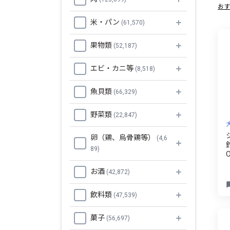
おす
米・パン
(61,570)
果物類
(52,187)
エビ・カニ等
(8,518)
魚貝類
(66,329)
野菜類
(22,847)
卵（鶏、烏骨鶏等）
(4,6
89)
お酒
(42,872)
飲料類
(47,539)
菓子
(56,697)