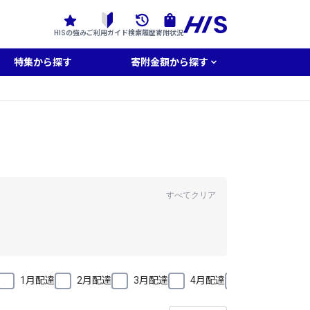
HISの強み
ご利用ガイド
検索履歴
寄附状況
特集から探す
寄附金額から探す
すべてクリア
1月配達
2月配達
3月配達
4月配達
5月配達