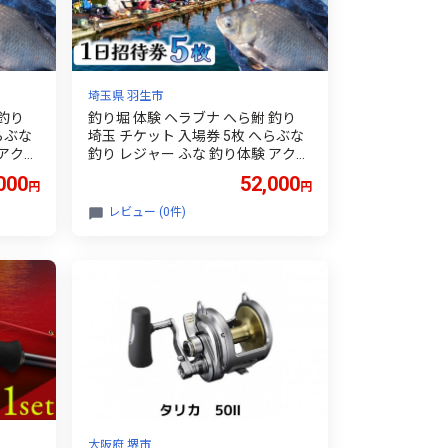
埼玉県 羽生市
 釣り
釣り堀 体験 ヘラブナ へら鮒 釣り
らぶな
埼玉 チケット 入場券 5枚 へらぶな
 アクテ
釣り レジャー ふな 釣り体験 アクテ
 魚介
ィビティ 観光 関東 フナ 鮒 魚 魚介
000
52,000
円
円
 ファミ
利用券 家族体験 こども 家族 ファミ
アウト
リー 川 湖 プラン スポーツ アウト
レビュー (0件)
玉県 羽
ドア 自然 つり処椎の木湖 埼玉県 羽
生市
大阪府 堺市