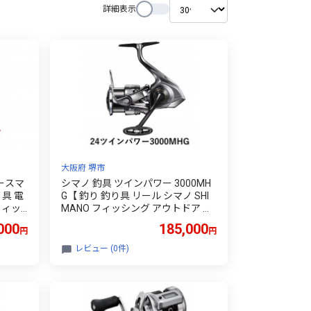
詳細表示
大阪府 堺市
ースマ
シマノ 釣具 ツインパワー 3000MH
り具 電
G【 釣り 釣り具 リール シマノ SHI
フィッ
MANO フィッシング アウトドア ス
魚 人気
ポーツ 魚 人気 おすすめ 大阪府 堺
000
185,000
円
円
市】
レビュー (0件)