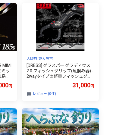
大阪府 東大阪市
MIMI
[DRESS] グラスパー グラディウス
 ミミッ
2.0 フィッシュグリップ(魚掴み器) -
離島配
2wayタイプの軽量フィッシュグリ
ップ（カラバリ：クリムゾンレッ
000
31,000
円
円
ド）
レビュー (0件)