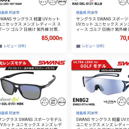
徳島県 阿波市
徳島県 阿波市
SWANS サングラス 軽量 UVカット
サングラス SWANS スポー
ユニセックス メンズ レディース ス
UVカット ユニセックス メン
ポーツ ゴルフ 日焼け 紫外線 対策
ィース ゴルフ 日焼け 紫外線
ファッション おしゃれ 釣り テニス
ファッション おしゃれ 釣り 
85,000
70,
円
野球 ドライブ 運転 自転車 マラソン
野球 ドライブ 運転 自転車 
ランニング めがね 眼鏡 アイウェア
キャンプ マラソン ランニング
レビュー (0件)
レビュー (0件)
アクセサリー プレゼント ギフト 贈
ね 眼鏡 アイウェア アクセサ
答 日本製 阿波市 徳島県 スワンズ E-
レゼント ギフト 贈答 日本製
OX EIGHT8 G2 EN8G2-2051 MITﾚｯ
徳島県 スワンズ RAD DEL-012
ﾞ ﾍﾝｺｳ MAW
ﾙﾁ BLLB
徳島県 阿波市
徳島県 阿波市
サングラス SWANS スポーツモデル
SWANS サングラス 軽量 UV
UVカット ユニセックス メンズ レデ
ユニセックス メンズ レディー