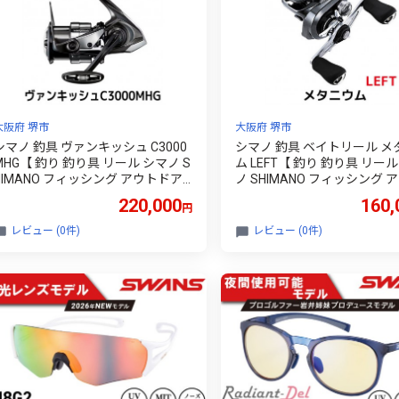
大阪府 堺市
大阪府 堺市
シマノ 釣具 ヴァンキッシュ C3000
シマノ 釣具 ベイトリール メ
MHG【 釣り 釣り具 リール シマノ S
ム LEFT【 釣り 釣り具 リール
HIMANO フィッシング アウトドア
ノ SHIMANO フィッシング 
スポーツ 魚 人気 おすすめ 大阪府
ドア スポーツ 魚 人気 おすすめ
220,000
160,
円
堺市】
阪府 堺市】
レビュー (0件)
レビュー (0件)