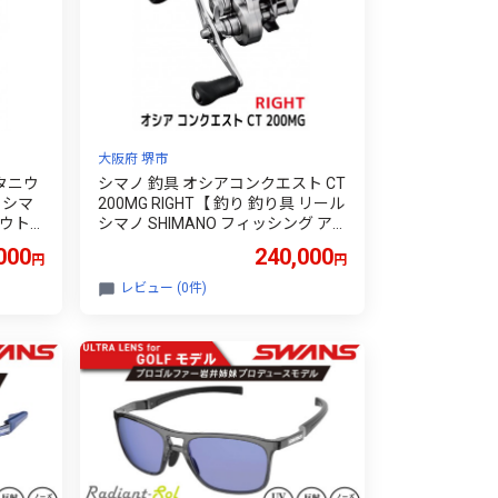
大阪府 堺市
タニウ
シマノ 釣具 オシアコンクエスト CT
 シマ
200MG RIGHT【 釣り 釣り具 リール
アウト
シマノ SHIMANO フィッシング ア
 大
ウトドア スポーツ 魚 人気 おすすめ
000
240,000
円
円
大阪府 堺市】
レビュー (0件)