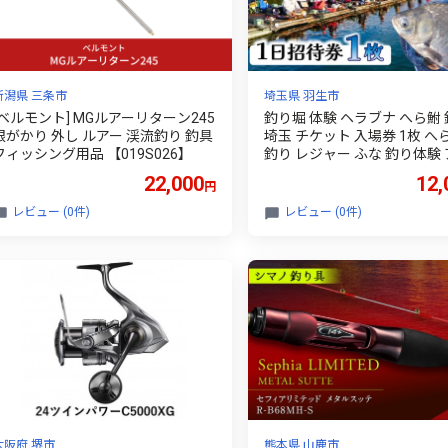
新潟県 三条市
埼玉県 羽生市
[ベルモント] MGルアーリターン245
釣り堀 体験 ヘラブナ へら鮒
根がかり 外し ルアー 渓流釣り 釣具
埼玉 チケット 入場券 1枚 へ
フィッシング用品 【019S026】
釣り レジャー ふな 釣り体験
ィビティ 観光 関東 フナ 鮒 魚
22,000
12,
円
利用券 家族体験 こども 家族
リー 川 湖 プラン スポーツ 
レビュー (0件)
レビュー (0件)
ドア 自然 つり処椎の木湖 埼
生市
大阪府 堺市
熊本県 山鹿市