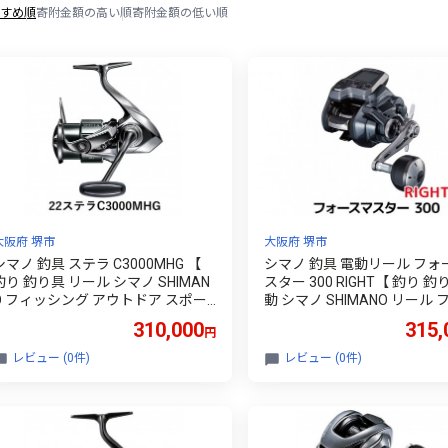
すめ順
寄附金額の高い順
寄附金額の低い順
大阪府 堺市
大阪府 堺市
シマノ 釣具 ステラ C3000MHG 【
シマノ 釣具 電動リール フォ
釣り 釣り具 リール シマノ SHIMAN
スター 300 RIGHT【 釣り 釣
O フィッシング アウトドア スポー
動 シマノ SHIMANO リール 
ツ 魚 人気 おすすめ 大阪府 堺市】
シング アウトドア スポーツ 
310,000
315,
円
おすすめ 大阪府 堺市】
レビュー (0件)
レビュー (0件)