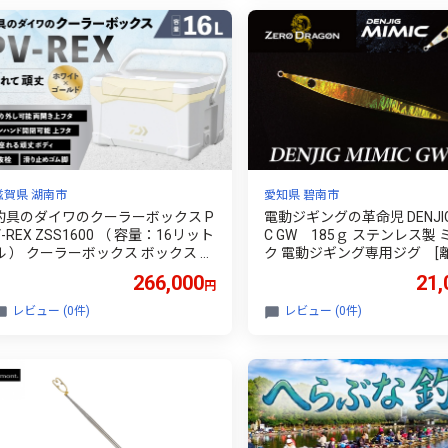
滋賀県 湖南市
愛知県 碧南市
釣具のダイワのクーラーボックス P
電動ジギングの革命児 DENJIG 
V-REX ZSS1600 （ 容量：16リット
C GW 185ｇ ステンレス製
ル ） クーラーボックス ボックス ダ
ク 電動ジギング専用ジグ [
イワ アウトドア レジャー フィッシ
送不可] H153-104
266,000
21,
円
ング 釣り キャンプ バーベキュー
レビュー (0件)
レビュー (0件)