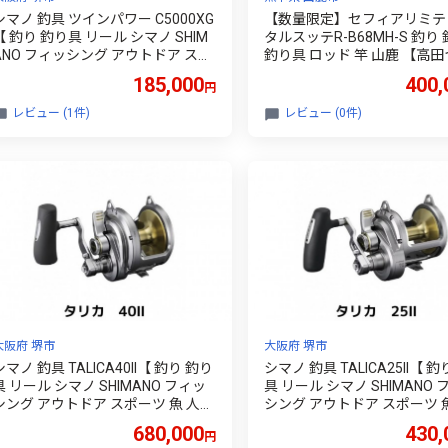
シマノ 釣具 ツインパワー C5000XG
【数量限定】セフィアリミテ
【 釣り 釣り具 リール シマノ SHIM
タルスッテR-B68MH-S 釣り
ANO フィッシング アウトドア スポ
釣り具 ロッド 竿 山鹿 【高
ツ 魚 人気 おすすめ 大阪府 堺
ぐ】 [ZCW053]
185,000
400,
円
市】
レビュー (1件)
レビュー (0件)
大阪府 堺市
大阪府 堺市
シマノ 釣具 TALICA40II【 釣り 釣り
シマノ 釣具 TALICA25II【 
具 リール シマノ SHIMANO フィッ
具 リール シマノ SHIMANO 
シング アウトドア スポーツ 魚 人気
シング アウトドア スポーツ 
おすすめ 大阪府 堺市】
おすすめ 大阪府 堺市】
680,000
430,
円