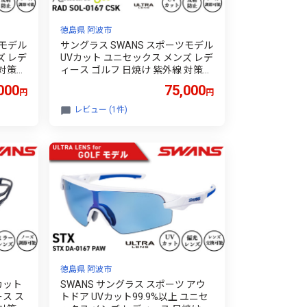
徳島県 阿波市
ツモデル
サングラス SWANS スポーツモデル
ズ レデ
UVカット ユニセックス メンズ レデ
 対策
ィース ゴルフ 日焼け 紫外線 対策
テニス
ファッション おしゃれ 釣り テニス
000
75,000
円
円
バイク
野球 ドライブ 運転 自転車 バイク
 めが
サイクリング 登山 トレッキング キ
レビュー (1件)
リー プ
ャンプ マラソン ランニング めがね
 阿波市
眼鏡 アイウェア アクセサリー プレ
1 Wﾏ
ゼント ギフト 贈答 日本製 阿波市
徳島県 スワンズ Radiant Sol
徳島県 阿波市
カット
SWANS サングラス スポーツ アウ
ス ス
トドア UVカット99.9%以上 ユニセ