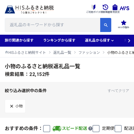
ご利用ガイド
検索履歴
寄附状況
HISの強み
旅行関連から探す
ランキングから探す
返礼品から探す
地域
HISふるさと納税サイト
返礼品一覧
ファッション
小物のふるさと
小物のふるさと納税返礼品一覧
検索結果：22,152件
絞り込み選択中の条件
すべてクリア
小物
おすすめの条件：
スピード配送
定期便
配送