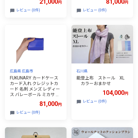
21,000
81,000
円
円
ら はちのす M069
レビュー (0件)
レビュー (0件)
広島県 広島市
石川県
FUKUNARY カードケース
能登上布 ストール XL
カード入れ クレジットカ
カラーおまかせ
ード 名刺 メンズ レディー
104,000
円
ス バレーボール ミカサ ブ
ルー 大容量 軽量 じゃばら
レビュー (0件)
81,000
円
はちのす M069
レビュー (0件)