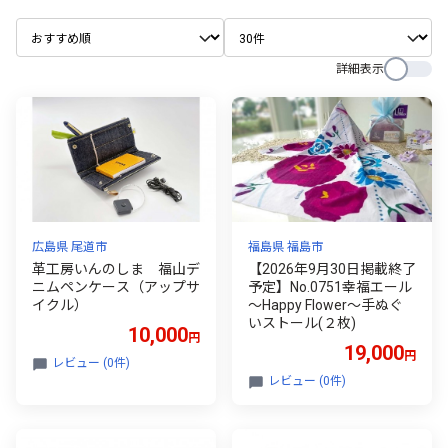
詳細表示
広島県 尾道市
福島県 福島市
革工房いんのしま 福山デ
【2026年9月30日掲載終了
ニムペンケース（アップサ
予定】No.0751幸福エール
イクル）
～Happy Flower～手ぬぐ
いストール(２枚)
10,000
円
19,000
円
レビュー (0件)
レビュー (0件)