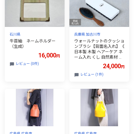
石川県
兵庫県 加古川市
牛首紬 ネームホルダー
ウォールナットのクッショ
（生成）
ンブラシ【背面名入れ】《
日本製 木製 ヘアーケア ネ
16,000
円
ーム入れ くし 自然素材 髪
の毛に優しい ブラシ プレ
レビュー (0件)
24,000
円
ゼント プチギフト 日用品
頭皮ケア おすすめ 》【24
レビュー (1件)
02N07608】
広島県 広島市
広島県 広島市