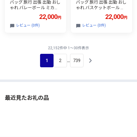
バッグ 旅行 出張 出勤 おし
バッグ 旅行 出張 出勤 おし
ゃれ バレーボール ミカサ
ゃれ バスケットボール ミ
ブルー フクナリー M027S
カサ ブラウン フクナリー
22,000
22,000
円
円
M027S
レビュー (0件)
レビュー (0件)
22,152件中 1～30件表示
1
2
739
…
最近見たお礼の品