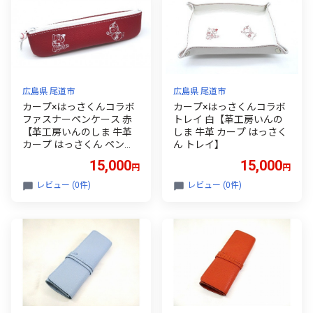
広島県 尾道市
広島県 尾道市
カープ×はっさくんコラボ
カープ×はっさくんコラボ
ファスナーペンケース 赤
トレイ 白【革工房いんの
【革工房いんのしま 牛革
しま 牛革 カープ はっさく
カープ はっさくん ペンケ
ん トレイ】
ース】
15,000
15,000
円
円
レビュー (0件)
レビュー (0件)