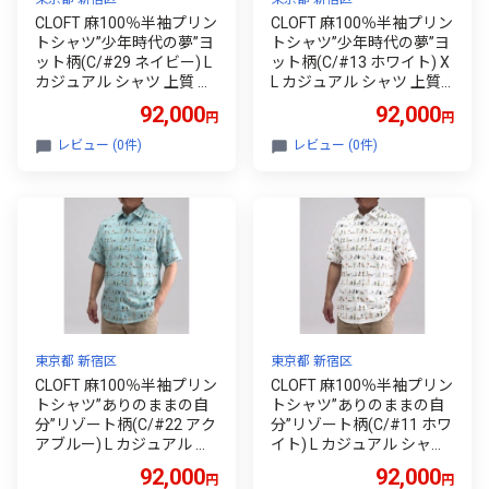
CLOFT 麻100％半袖プリン
CLOFT 麻100％半袖プリン
トシャツ”少年時代の夢”ヨ
トシャツ”少年時代の夢”ヨ
ット柄(C/#29 ネイビー) L
ット柄(C/#13 ホワイト) X
カジュアル シャツ 上質 フ
L カジュアル シャツ 上質
ァッション アパレル 日本
ファッション アパレル 日
92,000
92,000
円
円
製 ギフト 新宿 0139-038-S
本製 ギフト 新宿 0139-038
08-5
-S08-3
レビュー (0件)
レビュー (0件)
東京都 新宿区
東京都 新宿区
CLOFT 麻100％半袖プリン
CLOFT 麻100％半袖プリン
トシャツ”ありのままの自
トシャツ”ありのままの自
分”リゾート柄(C/#22 アク
分”リゾート柄(C/#11 ホワ
アブルー) L カジュアル シ
イト) L カジュアル シャツ
ャツ 上質 ファッション ア
上質 ファッション アパレ
92,000
92,000
円
円
パレル 日本製 ギフト 新宿
ル 日本製 ギフト 新宿 013