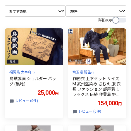
詳細表示
福岡県 太宰府市
埼玉県 羽生市
鳥獣戯画 ショルダー バッ
作務衣 上下セット サイズ
グ (黒地)
M 武州藍染め さむえ 服 衣
類 ファッション 部屋着 リ
25,000
円
ラックス 伝統 作業着 野川
染織工業 埼玉県 羽生市
レビュー (0件)
154,000
円
レビュー (0件)