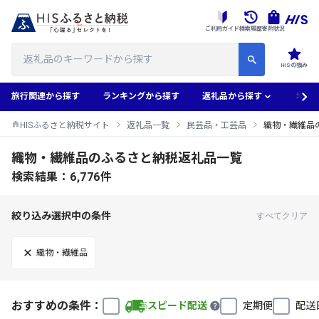
ご利用ガイド
検索履歴
寄附状況
HISの強み
旅行関連から探す
ランキングから探す
返礼品から探す
地域
HISふるさと納税サイト
返礼品一覧
民芸品・工芸品
織物・繊維品
織物・繊維品のふるさと納税返礼品一覧
検索結果：6,776件
絞り込み選択中の条件
すべてクリア
織物・繊維品
おすすめの条件：
スピード配送
定期便
配送