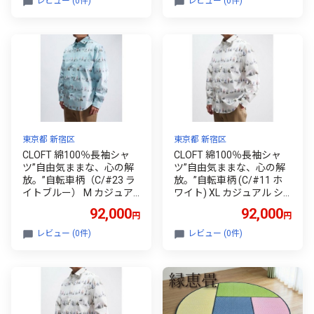
レビュー (0件)
レビュー (0件)
東京都 新宿区
東京都 新宿区
CLOFT 綿100％長袖シャ
CLOFT 綿100％長袖シャ
ツ”自由気ままな、心の解
ツ”自由気ままな、心の解
放。”自転車柄（C/#23 ラ
放。”自転車柄 (C/#11 ホ
イトブルー） M カジュア
ワイト) XL カジュアル シ
ル シャツ 上質 ファッショ
ャツ 上質 ファッション ア
92,000
92,000
円
円
ン アパレル 日本製 ギフト
パレル 日本製 ギフト 新宿
新宿 0139-032-S08-4
0139-032-S08-3
レビュー (0件)
レビュー (0件)