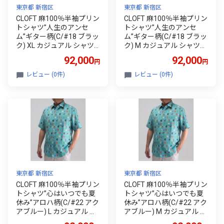
東京都 新宿区
東京都 新宿区
CLOFT 麻100％半袖プリン
CLOFT 麻100％半袖プリン
トシャツ”人生のアンセ
トシャツ”人生のアンセ
ム”ギター柄(C/#18 ブラッ
ム”ギター柄(C/#18 ブラッ
ク) XL カジュアル シャツ
ク) M カジュアル シャツ
上質 ファッション アパレ
上質 ファッション アパレ
92,000
92,000
円
円
ル 日本製 ギフト 新宿 013
ル 日本製 ギフト 新宿 013
9-041-S08-3
9-041-S08-1
レビュー (0件)
レビュー (0件)
東京都 新宿区
東京都 新宿区
CLOFT 麻100％半袖プリン
CLOFT 麻100％半袖プリン
トシャツ”心はいつでも夏
トシャツ”心はいつでも夏
休み”アロハ柄(C/#22 アク
休み”アロハ柄(C/#22 アク
アブルー) L カジュアル シ
アブルー) M カジュアル シ
ャツ 上質 ファッション ア
ャツ 上質 ファッション ア