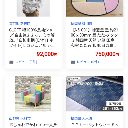
東京都 新宿区
福岡県 柳川市
CLOFT 綿100％長袖シャ
【N5-001】縁恵畳 畳 約21
ツ”自由気ままな、心の解
00ｘ30mm 畳 たたみ タタ
放。”自転車柄 (C/#11 ホ
ミ 純国産 天然 い草 国産
ワイト) L カジュアル シャ
和室 たたみ 和風 ヨガ寝ご
ツ 上質 ファッション アパ
ざマット 畳 選べるカラー
92,000
750,000
円
円
レル 日本製 ギフト 新宿 01
色 ヨガ マット 畳 い草 雑
39-032-S08-2
貨 家具 タタミ 組み換え 自
レビュー (0件)
レビュー (0件)
由 畳 子供 大人 インテリア
ピンク 紫 青 赤白 赤黒 緑
茶黒 白黒 白緑 オレンジ 人
気 おすすめ 畳 福岡県 柳川
市
山梨県 大月市
福岡県 大木町
おしゃれでかわいい一人掛
ＰＰカーペットウィードＮ