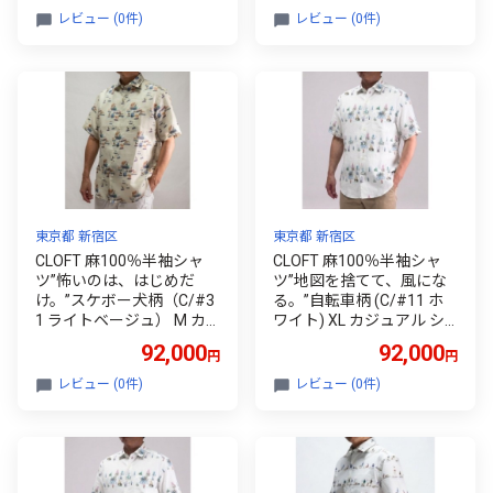
0139-037-S08-5
9-037-S08-2
レビュー (0件)
レビュー (0件)
東京都 新宿区
東京都 新宿区
CLOFT 麻100％半袖シャ
CLOFT 麻100％半袖シャ
ツ”怖いのは、はじめだ
ツ”地図を捨てて、風にな
け。”スケボー犬柄（C/#3
る。”自転車柄 (C/#11 ホ
1 ライトベージュ） M カ
ワイト) XL カジュアル シ
ジュアル シャツ 上質 ファ
ャツ 上質 ファッション ア
92,000
92,000
円
円
ッション アパレル 日本製
パレル 日本製 ギフト 新宿
ギフト 新宿 0139-036-S08
0139-035-S08-3
レビュー (0件)
レビュー (0件)
-1