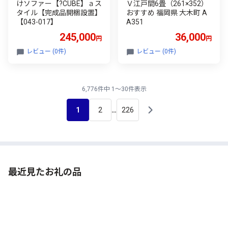
けソファー【?CUBE】ａス
Ｖ江戸間6畳（261×352）
タイル【完成品開梱設置】
おすすめ 福岡県 大木町 A
【043-017】
A351
245,000
36,000
円
円
レビュー (0件)
レビュー (0件)
6,776件中 1～30件表示
1
2
226
…
最近見たお礼の品