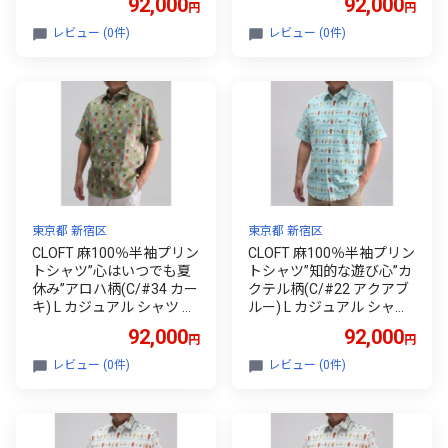
92,000
92,000
円
円
パレル 日本製 ギフト 新宿
パレル 日本製 ギフト 新宿
0139-040-S08-5
0139-040-S08-4
レビュー (0件)
レビュー (0件)
東京都 新宿区
東京都 新宿区
CLOFT 麻100％半袖プリン
CLOFT 麻100％半袖プリン
トシャツ”心はいつでも夏
トシャツ”知的な遊び心”カ
休み”アロハ柄(C/#34 カー
クテル柄(C/#22 アクアブ
キ) L カジュアル シャツ 上
ルー) L カジュアル シャツ
質 ファッション アパレル
上質 ファッション アパレ
92,000
92,000
円
円
日本製 ギフト 新宿 0139-0
ル 日本製 ギフト 新宿 013
40-S08-2
9-039-S08-5
レビュー (0件)
レビュー (0件)