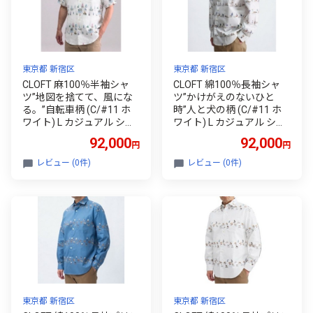
東京都 新宿区
東京都 新宿区
CLOFT 麻100％半袖シャ
CLOFT 綿100％長袖シャ
ツ”地図を捨てて、風にな
ツ”かけがえのないひと
る。”自転車柄 (C/#11 ホ
時”人と犬の柄 (C/#11 ホ
ワイト) L カジュアル シャ
ワイト) L カジュアル シャ
ツ 上質 ファッション アパ
ツ 上質 ファッション アパ
92,000
92,000
円
円
レル 日本製 ギフト 新宿 01
レル 日本製 ギフト 新宿 01
39-035-S08-2
39-034-S08-2
レビュー (0件)
レビュー (0件)
東京都 新宿区
東京都 新宿区