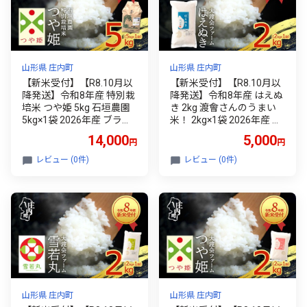
山形県 庄内町
山形県 庄内町
【新米受付】【R8.10月以
【新米受付】【R8.10月以
降発送】令和8年産 特別栽
降発送】令和8年産 はえぬ
培米 つや姫 5kg 石垣農園
き 2kg 渡會さんのうまい
5kg×1袋 2026年産 ブラン
米！ 2kg×1袋 2026年産 ブ
ド米 米 国産 単一原料米 山
ランド米 米 国産 単一原料
14,000
5,000
円
円
形 庄内平野 コシヒカリの
米 山形 庄内平野 コシヒカ
原点、亀の尾発祥の地 庄
リの原点、亀の尾発祥の地
レビュー (0件)
レビュー (0件)
内
庄内
山形県 庄内町
山形県 庄内町