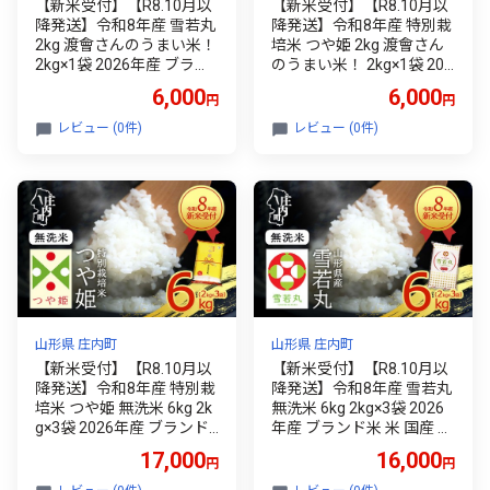
【新米受付】【R8.10月以
【新米受付】【R8.10月以
降発送】令和8年産 雪若丸
降発送】令和8年産 特別栽
2kg 渡會さんのうまい米！
培米 つや姫 2kg 渡會さん
2kg×1袋 2026年産 ブラン
のうまい米！ 2kg×1袋 202
ド米 米 国産 単一原料米 山
6年産 ブランド米 米 国産
6,000
6,000
円
円
形 庄内平野 コシヒカリの
単一原料米 山形 庄内平野
原点、亀の尾発祥の地 庄
コシヒカリの原点、亀の尾
レビュー (0件)
レビュー (0件)
内
発祥の地 庄内
山形県 庄内町
山形県 庄内町
【新米受付】【R8.10月以
【新米受付】【R8.10月以
降発送】令和8年産 特別栽
降発送】令和8年産 雪若丸
培米 つや姫 無洗米 6kg 2k
無洗米 6kg 2kg×3袋 2026
g×3袋 2026年産 ブランド
年産 ブランド米 米 国産 単
米 米 国産 単一原料米 山形
一原料米 山形 庄内平野
17,000
16,000
円
円
庄内平野 コシヒカリの原
点、亀の尾発祥の地 庄内