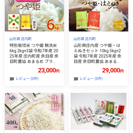
山形県 庄内町
山形県 庄内町
特別栽培米 つや姫 無洗米
山形県庄内産 つや姫・は
6kg 2kg×3袋 令和7年産 20
えぬきセット 10kg 5kg×2
25年産 庄内町産 余目産 余
袋 令和7年産 2025年産 余
目町農協 あまるめ ブラン
目産 余目町農協 あまるめ
ド米 米 国産 単一原料米 山
ブランド米 つや姫 はえぬ
23,000
29,000
円
円
形 庄内平野 コシヒカリの
き 米 国産 単一原料米 山形
原点、亀の尾発祥の地 庄
庄内平野 コシヒカリの原
レビュー (0件)
レビュー (0件)
内
点、亀の尾発祥の地 庄内