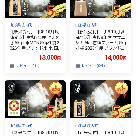
山形県 庄内町
山形県 庄内町
【新米受付】【R8.10月以
【新米受付】【R8.10月以
降発送】令和8年産 はえぬ
降発送】令和8年産 ササニ
き 5kg U米MON 5kg×1袋 2
シキ 5kg 吉祥ファーム 5kg
026年産 ブランド米 米 国
×1袋 2026年産 ブランド米
産 単一原料米 山形 庄内平
米 国産 単一原料米 山形 庄
13,000
14,000
円
円
野 コシヒカリの原点、亀
内平野 コシヒカリの原
の尾発祥の地 庄内
点、亀の尾発祥の地 庄内
レビュー (0件)
レビュー (0件)
山形県 庄内町
山形県 庄内町
【新米受付】【R8.10月以
【新米受付】【R8.10月以