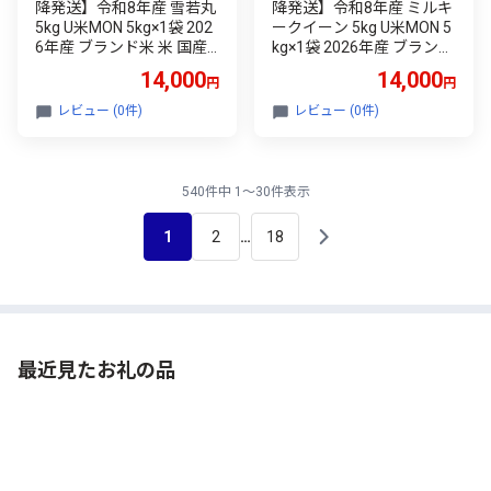
降発送】令和8年産 雪若丸
降発送】令和8年産 ミルキ
5kg U米MON 5kg×1袋 202
ークイーン 5kg U米MON 5
6年産 ブランド米 米 国産
kg×1袋 2026年産 ブランド
単一原料米 山形 庄内平野
米 米 国産 単一原料米 山形
14,000
14,000
円
円
コシヒカリの原点、亀の尾
庄内平野 コシヒカリの原
発祥の地 庄内
点、亀の尾発祥の地 庄内
レビュー (0件)
レビュー (0件)
540件中 1～30件表示
1
2
18
…
最近見たお礼の品