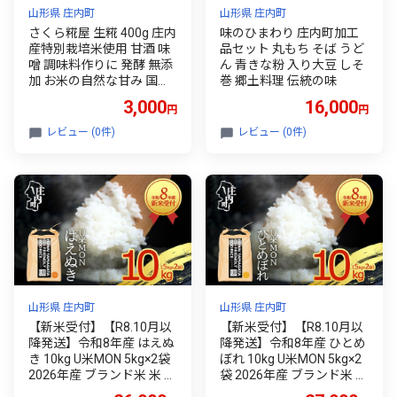
山形県 庄内町
山形県 庄内町
さくら糀屋 生糀 400g 庄内
味のひまわり 庄内町加工
産特別栽培米使用 甘酒 味
品セット 丸もち そば うど
噌 調味料作りに 発酵 無添
ん 青きな粉 入り大豆 しそ
加 お米の自然な甘み 国産
巻 郷土料理 伝統の味
【380-005C】
3,000
16,000
円
円
レビュー (0件)
レビュー (0件)
山形県 庄内町
山形県 庄内町
【新米受付】【R8.10月以
【新米受付】【R8.10月以
降発送】令和8年産 はえぬ
降発送】令和8年産 ひとめ
き 10kg U米MON 5kg×2袋
ぼれ 10kg U米MON 5kg×2
2026年産 ブランド米 米 国
袋 2026年産 ブランド米 米
産 単一原料米 山形 庄内平
国産 単一原料米 山形 庄内