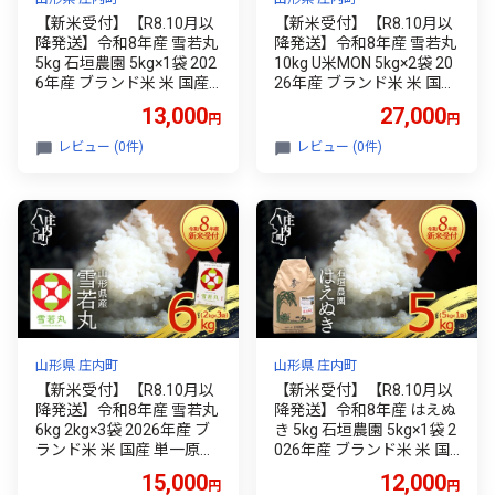
【新米受付】【R8.10月以
【新米受付】【R8.10月以
降発送】令和8年産 雪若丸
降発送】令和8年産 雪若丸
5kg 石垣農園 5kg×1袋 202
10kg U米MON 5kg×2袋 20
6年産 ブランド米 米 国産
26年産 ブランド米 米 国産
単一原料米 山形 庄内平野
単一原料米 山形 庄内平野
13,000
27,000
円
円
コシヒカリの原点、亀の尾
コシヒカリの原点、亀の尾
発祥の地 庄内
発祥の地 庄内
レビュー (0件)
レビュー (0件)
山形県 庄内町
山形県 庄内町
【新米受付】【R8.10月以
【新米受付】【R8.10月以
降発送】令和8年産 雪若丸
降発送】令和8年産 はえぬ
6kg 2kg×3袋 2026年産 ブ
き 5kg 石垣農園 5kg×1袋 2
ランド米 米 国産 単一原料
026年産 ブランド米 米 国
米 山形 庄内平野 コシヒカ
産 単一原料米 山形 庄内平
15,000
12,000
円
円
リの原点、亀の尾発祥の地
野 コシヒカリの原点、亀