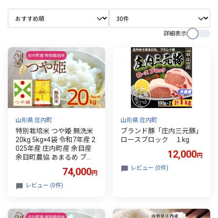
詳細表示
山形県 庄内町
山形県 庄内町
特別栽培米 つや姫 無洗米
ブランド豚「庄内三元豚」
20kg 5kg×4袋 令和7年産 2
ロースブロック １kg
025年産 庄内町産 余目産
12,000
円
余目町農協 あまるめ ブラ
ンド米 米 国産 単一原料米
レビュー (0件)
74,000
円
山形 庄内平野 コシヒカリ
の原点、亀の尾発祥の地
レビュー (0件)
庄内