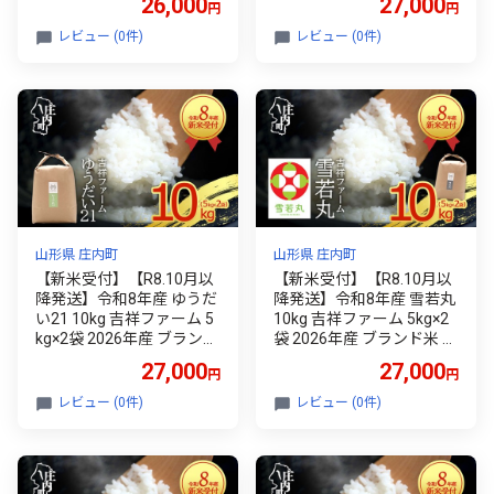
26,000
27,000
円
円
野 コシヒカリの原点、亀
平野 コシヒカリの原点、
の尾発祥の地 庄内
亀の尾発祥の地 庄内
レビュー (0件)
レビュー (0件)
山形県 庄内町
山形県 庄内町
【新米受付】【R8.10月以
【新米受付】【R8.10月以
降発送】令和8年産 ゆうだ
降発送】令和8年産 雪若丸
い21 10kg 吉祥ファーム 5
10kg 吉祥ファーム 5kg×2
kg×2袋 2026年産 ブランド
袋 2026年産 ブランド米 米
米 米 国産 単一原料米 山形
国産 単一原料米 山形 庄内
27,000
27,000
円
円
庄内平野 コシヒカリの原
平野 コシヒカリの原点、
点、亀の尾発祥の地 庄内
亀の尾発祥の地 庄内
レビュー (0件)
レビュー (0件)