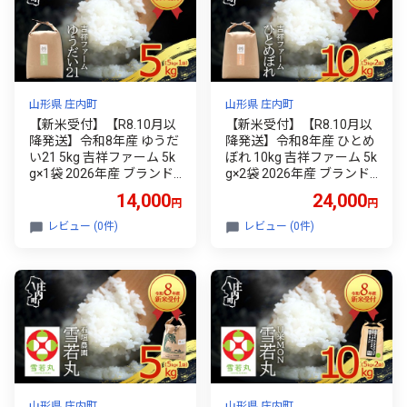
山形県 庄内町
山形県 庄内町
【新米受付】【R8.10月以
【新米受付】【R8.10月以
降発送】令和8年産 ゆうだ
降発送】令和8年産 ひとめ
い21 5kg 吉祥ファーム 5k
ぼれ 10kg 吉祥ファーム 5k
g×1袋 2026年産 ブランド
g×2袋 2026年産 ブランド
米 米 国産 単一原料米 山形
米 米 国産 単一原料米 山形
14,000
24,000
円
円
庄内平野 コシヒカリの原
庄内平野 コシヒカリの原
点、亀の尾発祥の地 庄内
点、亀の尾発祥の地 庄内
レビュー (0件)
レビュー (0件)
山形県 庄内町
山形県 庄内町