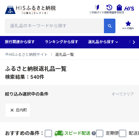
ご利用ガイド
検索履歴
寄附状況
HISの強み
旅行関連から探す
ランキングから探す
返礼品から探す
地域
HISふるさと納税サイト
返礼品一覧
ふるさと納税返礼品一覧
検索結果：540件
絞り込み選択中の条件
すべてクリア
庄内町
おすすめの条件：
スピード配送
定期便
配送