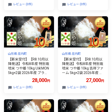
庄内
の尾発祥の地 庄内
レビュー (0件)
レビュー (0件)
山形県 庄内町
山形県 庄内町
【新米受付】【R8.10月以
【新米受付】【R8.10月以
降発送】令和8年産 特別栽
降発送】令和8年産 特別栽
培米 つや姫 10kg U米MON
培米 つや姫 10kg 吉祥ファ
5kg×2袋 2026年産 ブラン
ーム 5kg×2袋 2026年産 ブ
ド米 米 国産 単一原料米 山
ランド米 米 国産 単一原料
28,000
27,000
円
円
形 庄内平野 コシヒカリの
米 山形 庄内平野 コシヒカ
原点、亀の尾発祥の地 庄
リの原点、亀の尾発祥の地
レビュー (0件)
レビュー (0件)
内
庄内