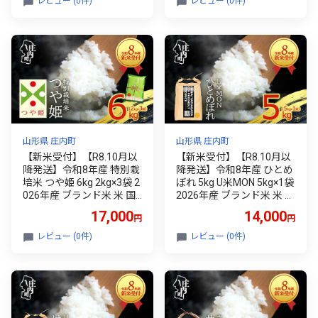
レビュー (0件)
レビュー (0件)
山形県 庄内町
山形県 庄内町
【新米受付】【R8.10月以
【新米受付】【R8.10月以
降発送】令和8年産 特別栽
降発送】令和8年産 ひとめ
培米 つや姫 6kg 2kg×3袋 2
ぼれ 5kg U米MON 5kg×1袋
026年産 ブランド米 米 国
2026年産 ブランド米 米 国
産 単一原料米 山形 庄内平
産 単一原料米 山形 庄内平
17,000
14,000
円
円
野 コシヒカリの原点、亀
野 コシヒカリの原点、亀
の尾発祥の地 庄内
の尾発祥の地 庄内
レビュー (0件)
レビュー (0件)