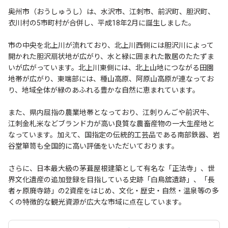
奥州市（おうしゅうし）は、水沢市、江刺市、前沢町、胆沢町、
衣川村の5市町村が合併し、平成18年2月に誕生しました。
市の中央を北上川が流れており、北上川西側には胆沢川によって
開かれた胆沢扇状地が広がり、水と緑に囲まれた散居のたたずま
いが広がっています。北上川東側には、北上山地につながる田園
地帯が広がり、東端部には、種山高原、阿原山高原が連なってお
り、地域全体が緑のあふれる豊かな自然に恵まれています。
また、県内屈指の農業地帯となっており、江刺りんごや前沢牛、
江刺金札米などブランド力が高い良質な農畜産物の一大生産地と
なっています。加えて、国指定の伝統的工芸品である南部鉄器、岩
谷堂箪笥も全国的に高い評価をいただいております。
さらに、日本最大級の茅葺屋根建築として有名な「正法寺」、世
界文化遺産の追加登録を目指している史跡「白鳥舘遺跡」、「長
者ヶ原廃寺跡」の2資産をはじめ、文化・歴史・自然・温泉等の多
くの特徴的な観光資源が広大な市域に点在しています。