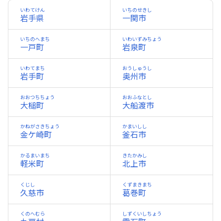
いわてけん
いちのせきし
岩手県
一関市
いちのへまち
いわいずみちょう
一戸町
岩泉町
いわてまち
おうしゅうし
岩手町
奥州市
おおつちちょう
おおふなとし
大槌町
大船渡市
かねがさきちょう
かまいしし
金ケ崎町
釜石市
かるまいまち
きたかみし
軽米町
北上市
くじし
くずまきまち
久慈市
葛巻町
くのへむら
しずくいしちょう