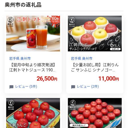
奥州市の返礼品
岩手県 奥州市
岩手県 奥州市
【翌月中旬より順次発送】
【少量お試し用】江刺りん
江刺トマトジュース 190m
ご サンふじ シナノゴール
l×60缶 (30缶×2箱) 無塩 無
ド 6玉入 期間限定 数量限
26,500
11,000
円
円
添加 とまとストレート果
定 丸秀品 江刺 りんご 林檎
汁100％ 飲料 野菜ジュー
ブランドフルーツ サンフ
レビュー (5件)
レビュー (2件)
ス 無くなり次第終了 [A00
ジ フルーツ 果物 奥州市産
59]
少量 お試し 家庭用 自宅用
[AQ039]