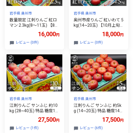
岩手県 奥州市
岩手県 奥州市
数量限定 江刺りんご 紅ロ
奥州市産りんご 紅いわて 5
マン 2.3kg(8～11玉) 【8月
kg(14~20玉) 【10月上旬
下旬以降お届け】 フルー
以降お届け】 フルーツ 林
16,000
18,000
円
円
ツ 林檎 冷蔵配送 離島配送
檎 冷蔵配送 離島配送不可
不可 [AQ021]
[AQ024]
レビュー (0件)
レビュー (0件)
岩手県 奥州市
岩手県 奥州市
江刺りんご サンふじ 約10
江刺りんご サンふじ 約5k
kg (28~40玉) 特品 糖度14
g (14~20玉) 特品 糖度14
度以上 高級果物 ブランド
度以上 高級果物 ブランド
27,500
17,500
円
円
フルーツ サンフジ 林檎 り
フルーツ サンフジ 林檎 り
んご フルーツ 果物 家庭用
んご フルーツ 果物 家庭用
レビュー (1件)
レビュー (6件)
自宅用 贈答 ギフト 数量限
自宅用 贈答 ギフト 数量限