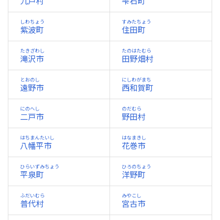
九戸村
雫石町
しわちょう
すみたちょう
紫波町
住田町
たきざわし
たのはたむら
滝沢市
田野畑村
とおのし
にしわがまち
遠野市
西和賀町
にのへし
のだむら
二戸市
野田村
はちまんたいし
はなまきし
八幡平市
花巻市
ひらいずみちょう
ひろのちょう
平泉町
洋野町
ふだいむら
みやこし
普代村
宮古市