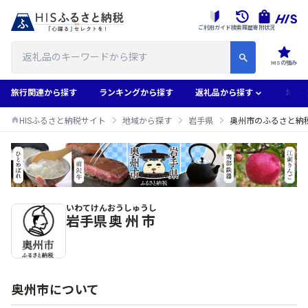
ご利用ガイド
検索履歴
寄附状況
HISの強み
旅行関連から探す
ランキングから探す
返礼品から探す
地域
HISふるさと納税サイト
地域から探す
岩手県
奥州市のふるさと納
いわてけん
おうしゅうし
奥州市のふるさと納税返礼品一覧
岩手県
奥州市
奥州市について