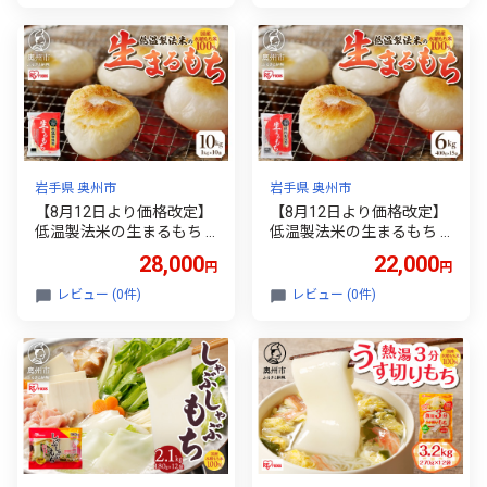
定 期間限定 [AQ012]
定 期間限定 [AQ011]
岩手県 奥州市
岩手県 奥州市
【8月12日より価格改定】
【8月12日より価格改定】
低温製法米の生まるもち 1
低温製法米の生まるもち 6
0kg アイリスオーヤマ 国
kg アイリスオーヤマ 国産
28,000
22,000
円
円
産水稲もち米100％使用 個
水稲もち米100％使用 個包
包装 まるもち お餅 簡単調
装 まるもち お餅 簡単調理
レビュー (0件)
レビュー (0件)
理 お雑煮 ぜんざい おやつ
お雑煮 ぜんざい おやつ [A
[AV021]
V020]