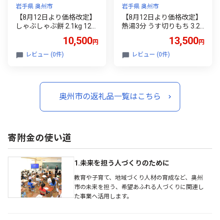
岩手県 奥州市
岩手県 奥州市
【8月12日より価格改定】
【8月12日より価格改定】
しゃぶしゃぶ餅 2.1kg 12袋
熱湯3分 うす切りもち 3.2k
入 アイリスオーヤマ 国産
g 12袋入 アイリスオーヤ
10,500
13,500
円
円
水稲もち米使用 お餅 簡単
マ 国産水稲もち米使用 う
調理 しゃぶしゃぶ 焼き料
す切りタイプ お餅 簡単調
レビュー (0件)
レビュー (0件)
理 煮込み料理 スイーツに
理 おやつ [AV017]
[AV019]
奥州市の返礼品一覧はこちら
寄附金の使い道
1.未来を担う人づくりのために
教育や子育て、地域づくり人材の育成など、奥州
市の未来を担う、希望あふれる人づくりに関連し
た事業へ活用します。