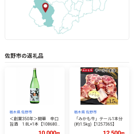
佐野市の返礼品
栃木県 佐野市
栃木県 佐野市
＜創業350年＞開華 辛口
「みかも牛」テール1本分
旨酒 1.8L×1本【108680
(約1.5kg)【1257365】
8】
10,000
12,500