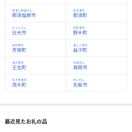
なすしおばらし
なすまち
那須塩原市
那須町
にっこうし
のぎまち
日光市
野木町
はがまち
ましこまち
芳賀町
益子町
みぶまち
もおかし
壬生町
真岡市
もてぎまち
やいたし
茂木町
矢板市
最近見たお礼の品