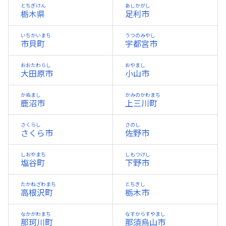
とちぎけん
あしかがし
栃木県
足利市
いちかいまち
うつのみやし
市貝町
宇都宮市
おおたわらし
おやまし
大田原市
小山市
かぬまし
かみのかわまち
鹿沼市
上三川町
さくらし
さのし
さくら市
佐野市
しおやまち
しもつけし
塩谷町
下野市
たかねざわまち
とちぎし
高根沢町
栃木市
なかがわまち
なすからすやまし
那珂川町
那須烏山市