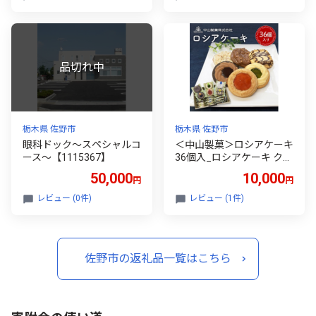
おやつ ギフト プレゼント
贈り物 栃木県 佐野市 送料
無料【1141017】
栃木県 佐野市
栃木県 佐野市
眼科ドック～スペシャルコ
＜中山製菓＞ロシアケーキ
ース～【1115367】
36個入_ロシアケーキ クッ
キー 詰合せ 36個 チョコレ
50,000
10,000
円
円
ート＆ジャム ジャム 洋菓
子 焼き菓子 お菓子 菓子 ス
レビュー (0件)
レビュー (1件)
イーツ おやつ ギフト プレ
ゼント 贈り物 栃木県 佐野
市 送料無料【1140181】
佐野市の返礼品一覧はこちら