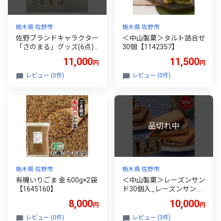
栃木県 佐野市
栃木県 佐野市
佐野ブランドキャラクター
＜中山製菓＞タルト詰合せ
「さのまる」グッズ(6点)
30個【1142357】
【1239846】
11,000
11,500
円
円
レビュー (0件)
レビュー (0件)
栃木県 佐野市
栃木県 佐野市
有機いりごま 金 600g×2袋
＜中山製菓＞レーズンサン
【1645160】
ド30個入_レーズンサンド
ラム酒漬レーズン サンド
8,000
10,000
円
円
クッキー 30個 洋菓子 焼き
菓子 お菓子 菓子 スイーツ
レビュー (0件)
レビュー (3件)