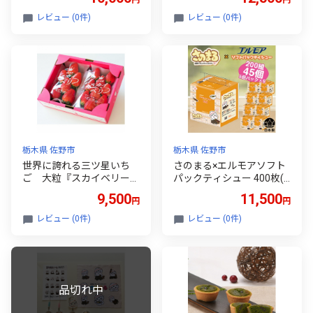
円
円
レビュー (0件)
レビュー (0件)
栃木県 佐野市
栃木県 佐野市
世界に誇れる三ツ星いち
さのまる×エルモアソフト
ご 大粒『スカイベリー』
パックティシュー 400枚(2
(300g×2パック)【114062
00組)×45パック＜ティッ
9,500
11,500
円
円
9】
シュ＞【1184437】
レビュー (0件)
レビュー (0件)