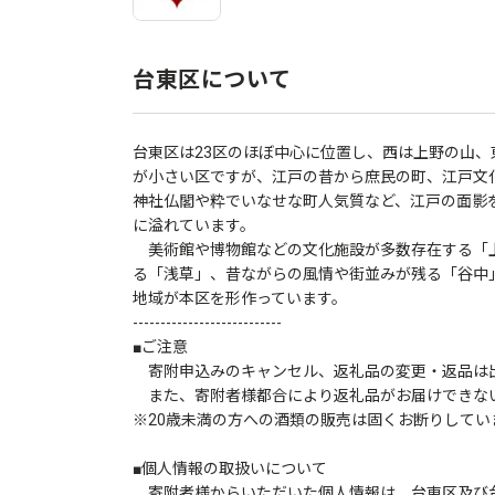
台東区について
台東区は23区のほぼ中心に位置し、西は上野の山、
が小さい区ですが、江戸の昔から庶民の町、江戸文
神社仏閣や粋でいなせな町人気質など、江戸の面影
に溢れています。
美術館や博物館などの文化施設が多数存在する「
る「浅草」、昔ながらの風情や街並みが残る「谷中
地域が本区を形作っています。
---------------------------
■ご注意
寄附申込みのキャンセル、返礼品の変更・返品は
また、寄附者様都合により返礼品がお届けできな
※20歳未満の方への酒類の販売は固くお断りしてい
■個人情報の取扱いについて
寄附者様からいただいた個人情報は、台東区及び