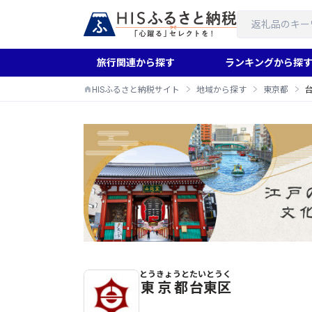
旅行関連から探す
ランキングから探
HISふるさと納税サイト
地域から探す
東京都
とうきょうと
たいとうく
台東区のふるさと納税返礼品一覧
東京都
台東区