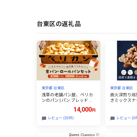
台東区の返礼品
東京都 台東区
東京都 台東区
浅草の老舗パン屋、ペリカ
直火深煎り焙
ンのパン | パン ブレッド ロ
きミックスナッツ
ールパン 食パン 常温 お取
ツ 素焼き 個
14,000
円
り寄せ グルメ レストラン
るみ アーモン
食事券 利用券 チケット 東
ッツ マカダミ
レビュー (35件)
レビュー (0
京 ランチ ディナー ペアチ
無添加
ケット ペア お食事券 グル
メ券 ギフト券 プレゼント