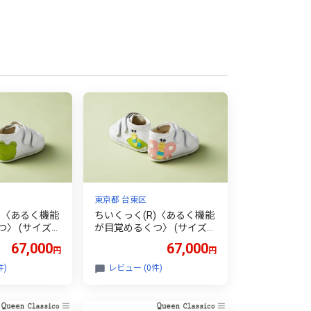
東京都 台東区
)〈あるく機能
ちいくっく(R)〈あるく機能
〉 (サイズ：
が目覚めるくつ〉 (サイズ：
柄：カエルさん＆
13.0cm、柄：ちょうちょさ
67,000
67,000
円
円
ちゃん) | 靴
ん＆イモムシちゃん) | 靴 子
ーストシューズ
供靴 ファーストシューズ ベ
件)
レビュー (0件)
ズ 選べるカラ
ビーシューズ 選べるカラー
ズ ハンドメイ
選べるサイズ ハンドメイド
り物 お誕生日
手作り 贈り物 お誕生日