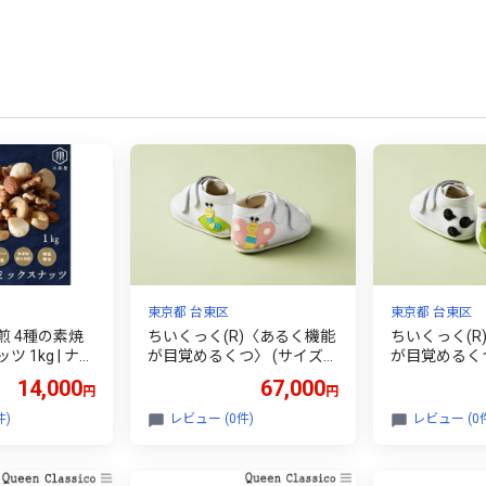
東京都 台東区
東京都 台東区
煎 4種の素焼
ちいくっく(R)〈あるく機能
ちいくっく(R
 1kg | ナッ
が目覚めるくつ〉 (サイズ：
が目覚めるくつ
別焙煎 良質 く
13.5cm、柄：ちょうちょさ
12.5cm、
14,000
67,000
円
円
ド カシューナ
ん＆イモムシちゃん) | 靴 子
おたまじゃくし
アナッツ 食塩
供靴 ファーストシューズ ベ
子供靴 ファ
件)
レビュー (0件)
レビュー (0
ビーシューズ 選べるカラー
ベビーシュー
選べるサイズ ハンドメイド
ー 選べるサイ
手作り 贈り物 お誕生日
ド 手作り 贈