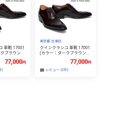
東京都 台東区
革靴 17001
クインクラシコ 革靴 17001
ークブラウン、
(カラー：ダークブラウン、
cm)
サイズ：26.0cm)
77,000
77,000
円
円
件)
レビュー (0件)