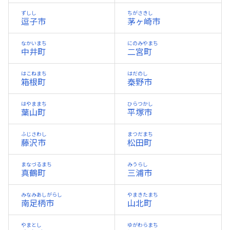
ずしし
ちがさきし
逗子市
茅ヶ崎市
なかいまち
にのみやまち
中井町
二宮町
はこねまち
はだのし
箱根町
秦野市
はやままち
ひらつかし
葉山町
平塚市
ふじさわし
まつだまち
藤沢市
松田町
まなづるまち
みうらし
真鶴町
三浦市
みなみあしがらし
やまきたまち
南足柄市
山北町
やまとし
ゆがわらまち