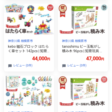
セット 星芒/パステルカラ
ック ダイナソー フィギュ
ー
ア
神奈川県 相模原市
神奈川県 相模原市
kebo 磁石ブロック はたら
tanoshimu ビー玉転がし
く車セット 142pcs | 知育
積み木 96pcs | 知育玩具 お
玩具 おもちゃ 積み木 立体
もちゃ 木製 ブロック 立体
44,000
47,000
円
円
パズル 3歳 4歳 5歳 6歳 お
パズル 3歳 4歳 5歳 誕生日
誕生日 マグネットブロッ
入園 入学 指先知育 図形 算
レビュー (0件)
レビュー (0件)
ク 観覧車 クレーン 恐竜 シ
数 学習 教育玩具 スロープ
ョベルカー リニューアル
トイ 無塗装 ブナ材
新登場