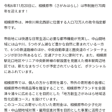
令和6年11月20日に、相模原市（さがみはらし）は市制施行70周
年を迎えます！
相模原市は、神奈川県北西部に位置する人口72万人の政令指定都
市です。
市街地には快適な日常生活に必要な都市機能が充実し、中山間地
域には山や川、5つのダム湖など豊かな自然に恵まれている一方
で、6つの鉄道路線のほか、中央自動車道と圏央道のインターチェ
ンジが計3か所あるなど、交通アクセスに便利です。また、相模原
駅北口地区やリニア中央新幹線の駅設置を見据えた橋本駅周辺地
区では、新たなまちづくりが予定されているなど、 ポテンシャル
にあふれています。
相模原市では、個人の方から寄附を募り、市外の寄附者の皆様に
相模原市の特産品等を贈呈することで、相模原市ブランドを全国
津々浦々に広めることを目的とした「地方創生さがみはら地域活
性化応援コース」を設けています。
このコースにお寄せいただいた寄附金は、相模原市の少子化対
策・中山間地域対策・雇用促進対策を目的とした事業に活用させ