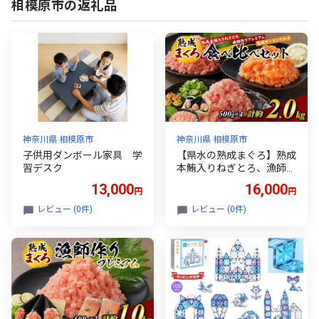
相模原市の返礼品
神奈川県 相模原市
神奈川県 相模原市
子供用ダンボール家具 学
【県水の熟成まぐろ】熟成
習デスク
本鮪入りねぎとろ、漁師作
りプレミアム、熟成サーモ
13,000
16,000
円
円
ンたたき、食べ比べセッ
ト 計約2.0Kg｜ ねぎとろ
レビュー (0件)
レビュー (0件)
鮪 まぐろ 脂 たたき まぐろ
のたたき メバチ キハダ 寿
司 すし 海鮮 小分け 海鮮丼
手巻き寿司 神奈川 相模原
※北海道・沖縄・離島への
配送不可