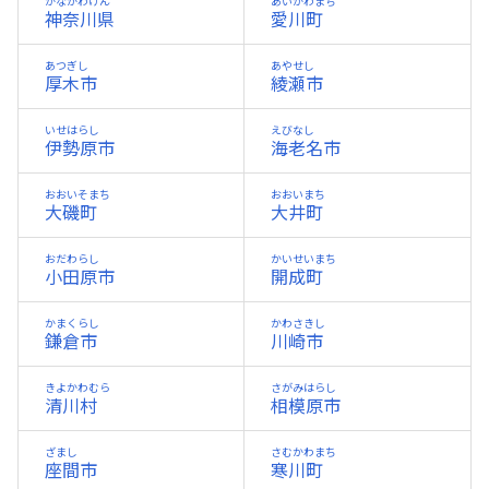
かながわけん
あいかわまち
神奈川県
愛川町
あつぎし
あやせし
厚木市
綾瀬市
いせはらし
えびなし
伊勢原市
海老名市
おおいそまち
おおいまち
大磯町
大井町
おだわらし
かいせいまち
小田原市
開成町
かまくらし
かわさきし
鎌倉市
川崎市
きよかわむら
さがみはらし
清川村
相模原市
ざまし
さむかわまち
座間市
寒川町