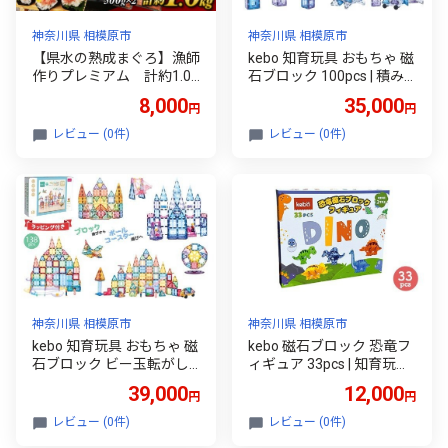
神奈川県 相模原市
神奈川県 相模原市
【県水の熟成まぐろ】漁師
kebo 知育玩具 おもちゃ 磁
作りプレミアム 計約1.0k
石ブロック 100pcs | 積み
g｜ ねぎとろ 鮪 まぐろ 脂
木 立体パズル 3歳 4歳 5歳
8,000
35,000
円
円
たたき まぐろのたたき メ
6歳 お誕生日 女の子 男の
バチ キハダ 寿司 すし 海鮮
子 入学 入園 お祝い マグネ
レビュー (0件)
レビュー (0件)
小分け 海鮮丼 手巻き寿司
ット ブロック 星煌/アナ雪
神奈川 相模原 ※北海道・
カラー
沖縄・離島への配送不可
神奈川県 相模原市
神奈川県 相模原市
kebo 知育玩具 おもちゃ 磁
kebo 磁石ブロック 恐竜フ
石ブロック ビー玉転がし 1
ィギュア 33pcs | 知育玩具
38pcs | 積み木 ボールコー
おもちゃ 恐竜 積み木 立体
39,000
12,000
円
円
スター 立体パズル マグネ
パズル 入学 入園 女の子 男
ットブロック リニューア
の子 子供 3歳 4歳 5歳 6歳
レビュー (0件)
レビュー (0件)
ル新登場 観覧車 スロープ
お誕生日 マグネット ブロ