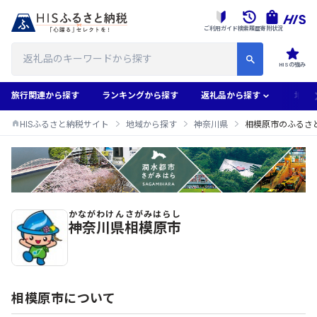
ご利用ガイド
検索履歴
寄附状況
HISの強み
旅行関連から探す
ランキングから探す
返礼品から探す
地域
HISふるさと納税サイト
地域から探す
神奈川県
相模原市のふるさ
かながわけん
さがみはらし
相模原市のふるさと納税返礼品一覧
神奈川県
相模原市
相模原市について