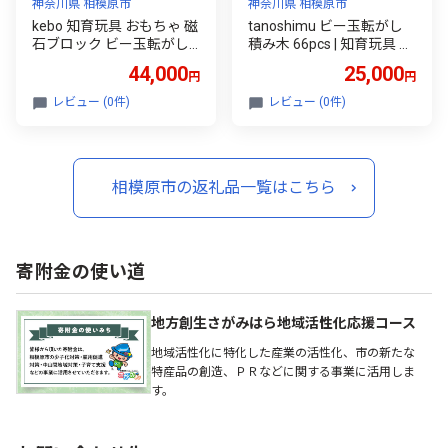
神奈川県 相模原市
神奈川県 相模原市
kebo 知育玩具 おもちゃ 磁
tanoshimu ビー玉転がし
石ブロック ビー玉転がし 2
積み木 66pcs | 知育玩具 お
08pcs | 積み木 スロープト
もちゃ 木製 ブロック 3歳 4
44,000
25,000
円
円
イ 立体パズル お誕生日 入
歳 5歳 誕生日 立体 パズル
園 入学 お祝い 恐竜 マグネ
入園 入学 男の子 女の子 指
レビュー (0件)
レビュー (0件)
ットブロック リニューア
先知育 図形 算数 学習 教育
ル新登場 ボールコースタ
玩具 スロープトイ 無塗装
ー
相模原市の返礼品一覧はこちら
寄附金の使い道
地方創生さがみはら地域活性化応援コース
地域活性化に特化した産業の活性化、市の新たな
特産品の創造、ＰＲなどに関する事業に活用しま
す。