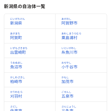
新潟県の自治体一覧
にいがたけん
あがのし
新潟県
阿賀野市
あがまち
あわしまうらむら
阿賀町
粟島浦村
いずもざきまち
いといがわし
出雲崎町
糸魚川市
うおぬまし
おぢやし
魚沼市
小千谷市
かしわざきし
かもし
柏崎市
加茂市
かりわむら
ごせんし
刈羽村
五泉市
さどし
さんじょうし
佐渡市
三条市