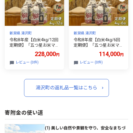
新潟県 湯沢町
新潟県 湯沢町
令和8年産【白米4kg/12回
令和8年産【白米4kg/6回
定期便】「五つ星お米マイ
定期便】「五つ星お米マイ
スター」の精米 4kg(2kg×
スター」の精米 4kg(2kg×
228,000
114,000
円
円
2)×12【湯沢産コシヒカ
2)×6【湯沢産コシヒカリ】
リ】
レビュー (0件)
レビュー (0件)
湯沢町の返礼品一覧はこちら
寄附金の使い道
(1) 美しい自然や景観を守り、安全なまちづ