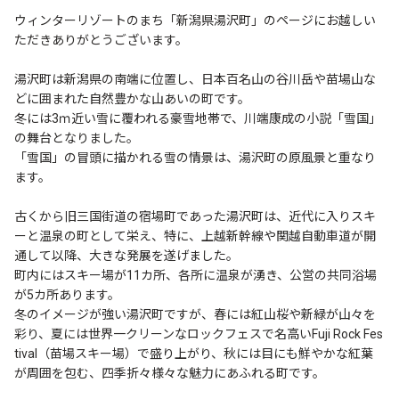
ウィンターリゾートのまち「新潟県湯沢町」のページにお越しい
ただきありがとうございます。
湯沢町は新潟県の南端に位置し、日本百名山の谷川岳や苗場山な
どに囲まれた自然豊かな山あいの町です。
冬には3ｍ近い雪に覆われる豪雪地帯で、川端康成の小説「雪国」
の舞台となりました。
「雪国」の冒頭に描かれる雪の情景は、湯沢町の原風景と重なり
ます。
古くから旧三国街道の宿場町であった湯沢町は、近代に入りスキ
ーと温泉の町として栄え、特に、上越新幹線や関越自動車道が開
通して以降、大きな発展を遂げました。
町内にはスキー場が11カ所、各所に温泉が湧き、公営の共同浴場
が5カ所あります。
冬のイメージが強い湯沢町ですが、春には紅山桜や新緑が山々を
彩り、夏には世界一クリーンなロックフェスで名高いFuji Rock Fes
tival（苗場スキー場）で盛り上がり、秋には目にも鮮やかな紅葉
が周囲を包む、四季折々様々な魅力にあふれる町です。