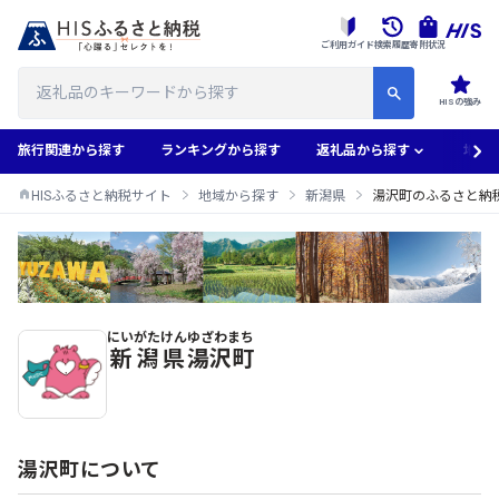
ご利用ガイド
検索履歴
寄附状況
HISの強み
旅行関連から探す
ランキングから探す
返礼品から探す
地域
HISふるさと納税サイト
地域から探す
新潟県
湯沢町のふるさと納
にいがたけん
ゆざわまち
湯沢町のふるさと納税返礼品一覧
新潟県
湯沢町
湯沢町について