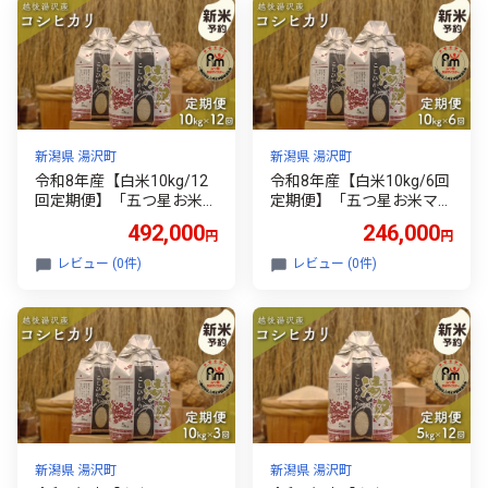
新潟県 湯沢町
新潟県 湯沢町
令和8年産【白米10kg/12
令和8年産【白米10kg/6回
回定期便】「五つ星お米マ
定期便】「五つ星お米マイ
イスター」の精米 10kg(5k
スター」の精米 10kg(5kg×
492,000
246,000
円
円
g×2)×12【湯沢産コシヒカ
2)×6【湯沢産コシヒカリ】
リ】
レビュー (0件)
レビュー (0件)
新潟県 湯沢町
新潟県 湯沢町