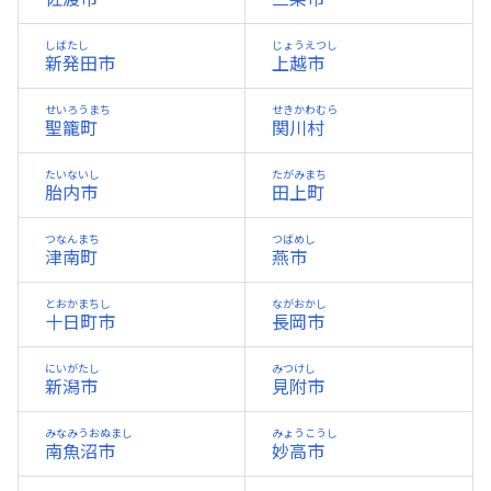
しばたし
じょうえつし
新発田市
上越市
せいろうまち
せきかわむら
聖籠町
関川村
たいないし
たがみまち
胎内市
田上町
つなんまち
つばめし
津南町
燕市
とおかまちし
ながおかし
十日町市
長岡市
にいがたし
みつけし
新潟市
見附市
みなみうおぬまし
みょうこうし
南魚沼市
妙高市