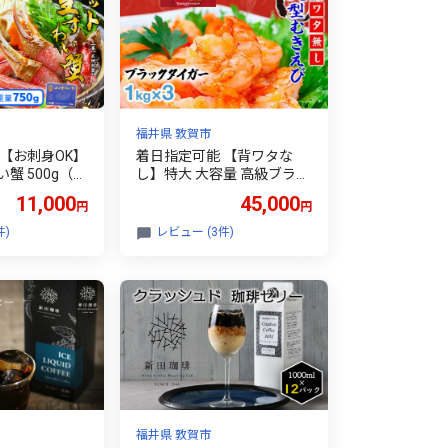
福井県 敦賀市
【お刺身OK】
着日指定可能 【背ワタな
蟹 500g（総
し】特大 大容量 高級ブラッ
）×1箱【甲羅組
クタイガー（大型むきえ
11,000
45,000
円
円
ニ 蟹 ズワイガ
び）約1kg (解凍時800g前
 刺身 生 生食
後) / 約40〜70尾 × 3セット
件)
レビュー (3件)
むき不要 カニ
【甲羅組 敦賀 下処理不要
 鍋 むき身 お
むきエビ えび エビ 海老 人
ギフト 贈り物
気 冷凍 使いやすい 時短 便
24-a027_A
利 ランキング 感謝祭】[024
-a042_A20]
福井県 敦賀市