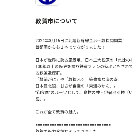
敦賀市について
2024年3月16日に北陸新幹線金沢〜敦賀間開業！
首都圏からも１本でつながりました！
日本が世界に誇る風景地、日本三大松原の「気比の
100年以上の歴史を誇り鉄道ファンの聖地ともされ
る鉄道遺産群。
「越前がに」や「敦賀ふぐ」等豊富な海の幸。
日本最北限、甘さが自慢の「東浦みかん」。
”御食国”のルーツとして、食物の神・伊奢沙別神（
宮」。
これが全て敦賀の魅力。
================================
敦賀の魅力発信サイトできました。