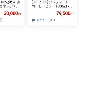
DC2連覇★ 珈
[013-d003] クラッシュド・
修 オリジナル
コーヒーゼリー 1000ml × 1
イスコーヒー
2パック（1ケース）
30,000
79,500
円
円
ml) 6本セット
琲 焙煎 コー
件)
レビュー (0件)
フェオレ カフ
CQA認定 コー
中元 お歳暮
013-a008]