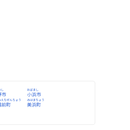
のし
おばまし
野市
小浜市
みえちぜんちょう
みはまちょう
越前町
美浜町