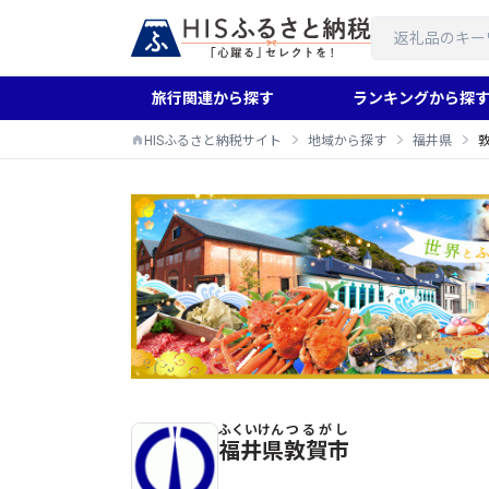
旅行関連から探す
ランキングから探
HISふるさと納税サイト
地域から探す
福井県
ふくいけん
つるがし
敦賀市のふるさと納税返礼品一覧
福井県
敦賀市