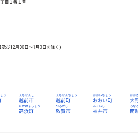
町２丁目１番１号
及び12月30日～1月3日を除く)
ちょう
えちぜんし
えちぜんちょう
おおいちょう
おお
町
越前市
越前町
おおい町
大
たかはまちょう
つるがし
ふくいし
みな
高浜町
敦賀市
福井市
南