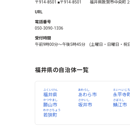
〒914-8501 ■〒914-8501 福井県敦賀市中央
URL
電話番号
050-3090-1336
受付時間
午前9時00分～午後5時45分 (土曜日・日曜日・祝日
福井県の自治体一覧
ふくいけん
あわらし
えいへいじ
福井県
あわら市
永平寺
かつやまし
さかいし
さばえし
勝山市
坂井市
鯖江市
わかさちょう
若狭町