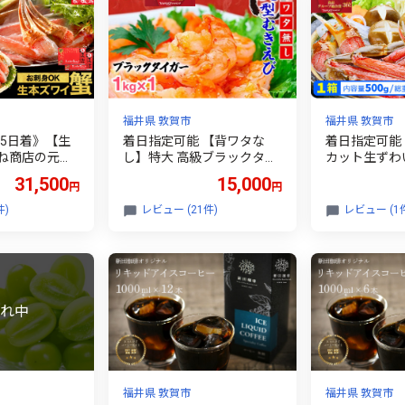
福井県 敦賀市
福井県 敦賀市
15日着》【生
着日指定可能 【背ワタな
着日指定可能 
ね商店の元祖
し】特大 高級ブラックタイ
カット生ずわい
わい蟹 600g
ガー（大型むきえび） 約1k
重量約700g
31,500
15,000
円
円
量1.6kg）[0
g (解凍時800g前後) / 約4
敦賀 かに カ
a]
0〜70尾 数量限定【甲羅組
ニ ずわいがに
件)
レビュー (21件)
レビュー (1
敦賀 下処理不要 むきエビ
可 むき身 殻
えび エビ 海老 人気 冷凍 使
しゃぶ カニ鍋
いやすい 時短 便利 ランキ
中元 お歳暮 
ング 感謝祭】[024-a040_A
プレゼント】[0
20]
(20)]
福井県 敦賀市
福井県 敦賀市