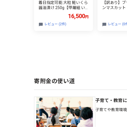
着日指定可能 大粒 鮭いくら
【訳あり】ブ
醤油漬け 250g【甲羅組 い
ンマスカット
くら イクラ さけいくら 魚
粒1.0kg（敦
16,500
円
卵 海鮮 魚介類 いくら丼 海
のブランドぶ
鮮丼】[024-a155_(20)]
ット ブドウ 
レビュー (2件)
レビュー (0
ーツ 人気 お
り物 贈答】[00
寄附金の使い道
子育て・教育に
子育てや教育環境