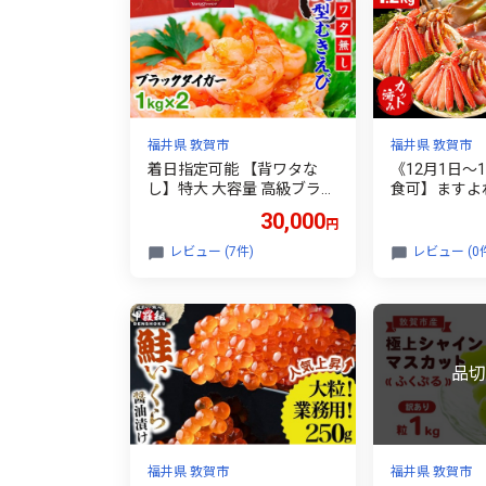
福井県 敦賀市
福井県 敦賀市
着日指定可能 【背ワタな
《12月1日～
し】特大 大容量 高級ブラッ
食可】ますよ
クタイガー（大型むきえ
カット済み生ず
30,000
円
び）約1kg (解凍時800g前
× 2パック（総重
後) / 約40〜70尾 × 2セット
01-c008-0_A-
レビュー (7件)
レビュー (0
【甲羅組 敦賀 下処理不要
むきエビ えび エビ 海老 人
気 冷凍 使いやすい 時短 便
利 ランキング 感謝祭】[024
-a041_A20]
福井県 敦賀市
福井県 敦賀市