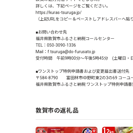
詳しくは、下記ページをご覧ください。
https://kuras-tsuruga.jp/
（上記URLをコピー＆ペーストしアドレスバーへ貼
■お問い合わせ先
福井県敦賀市ふるさと納税コールセンター
TEL：050-3090-1336
Mail：f.tsuruga@do-furusato.jp
受付時間 午前9時00分～午後5時45分 (土曜日・
■ワンストップ特例申請書および変更届出書送付先
〒584-8790 富田林市中野町東2の3の69 コーユー
福井県敦賀市ふるさと納税 ワンストップ特例申請書
敦賀市の返礼品