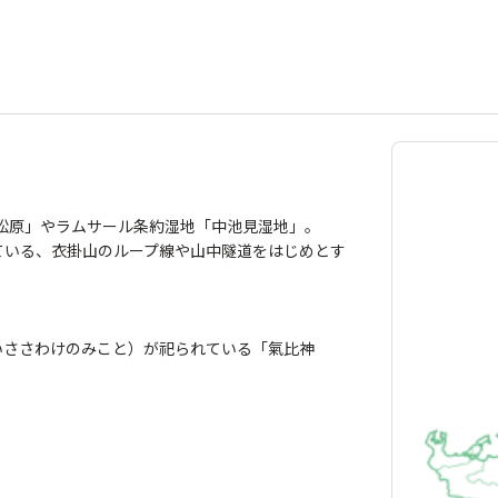
松原」やラムサール条約湿地「中池見湿地」。
ている、衣掛山のループ線や山中隧道をはじめとす
いささわけのみこと）が祀られている「氣比神