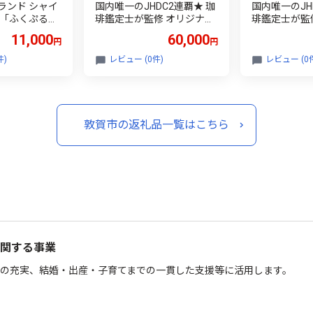
ランド シャイ
国内唯一のJHDC2連覇★ 珈
国内唯一のJH
 「ふくぷる」
琲鑑定士が監修 オリジナル
琲鑑定士が監
賀市産） 福井
リキッド アイスコーヒー
リキッド ア
11,000
60,000
円
円
どう 【マスカ
[無糖] (1000ml) 12本セット
[無糖] (1000
果物 果実 フル
【新田珈琲 珈琲 焙煎 コー
【新田珈琲 珈
件)
レビュー (0件)
レビュー (0
中元 ギフト 贈
ヒー 飲料 カフェオレ カフ
ヒー 飲料 カ
3-a006]
ェラテ にも JCQA認定 コー
ェラテ にも J
ヒー鑑定士 お中元 お歳暮
ヒー鑑定士 お
ギフト 贈り物】[013-b001]
ギフト 贈り物】[
敦賀市の返礼品一覧はこちら
関する事業
の充実、結婚・出産・子育てまでの一貫した支援等に活用します。