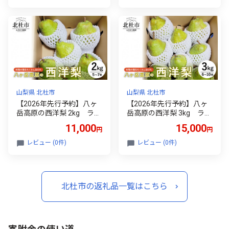
定 ぶどう フルーツ 果物 ギ
谷桜 純米酒 北の杜 男山 辛
フト 贈答用 化粧箱入り
口造り 酒 セット 北杜の酒
蔵 プレゼント ギフト 贈り
物 贈答 家飲み 山梨県 北杜
市 人気 クリスマス 正月 母
の日 父の日
山梨県 北杜市
山梨県 北杜市
【2026年先行予約】八ヶ
【2026年先行予約】八ヶ
岳高原の西洋梨 2kg ラ・
岳高原の西洋梨 3kg ラ・
フランス シルバーベル 期
フランス シルバーベル 期
11,000
15,000
円
円
間限定 数量限定 有機肥料
間限定 数量限定 有機肥料
低農薬 甘い ラフランス フ
低農薬 甘い ラフランス フ
レビュー (0件)
レビュー (0件)
ルーツ
ルーツ
北杜市の返礼品一覧はこちら