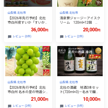
山梨県 北杜市
山梨県 北杜市
【2026年先行予約】北杜
清泉寮ジャージーアイスク
市白州産すいか「すいかば
リーム 120ml×12個 ア
か！」のこだわりの特選す
イスクリーム アイス ジャ
36,000
20,000
円
円
いか セレブシリーズと名
ージーアイス 120ml 12個
水甲羅の中から2玉・戦水
プレミアム 有機ジャージ
レビュー (0件)
レビュー (2件)
甘シリーズ1玉 豪華3玉セ
ー牛乳 安定剤不使用 乳化
ット 特選 フルーツ 数量
剤不使用「やまなしアニマ
限定 期間限定 スイカ セレ
ルウェルフェア」 三ツ星
ブシリーズ 名水甲羅 戦水
認証 北杜市 清里 清泉寮 ジ
甘 産地直送 冷蔵発送
ャージー牧場 人気 バレン
タインデー チョコ以外 ホ
ワイトデー お返し
山梨県 北杜市
山梨県 北杜市
【2026年先行予約】北杜
北杜の酒蔵 地酒3本セッ
市白州 名水の里の特選シ
ト(720ml×3)－名水で醸さ
ャインマスカット 約2kg(3
れた地酒の数々－ 地酒
21,000
10,000
円
円
～4房) 贈答にもおスス
日本酒 飲み比べ 720m×3
メ 約2kg 3～4房 数量限
本セット 七賢 甘酸辛苦渋
レビュー (2件)
レビュー (5件)