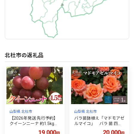
北杜市の返礼品
山梨県 北杜市
山梨県 北杜市
【2026年発送 先行予約】
バラ苗鉢植え「マドモアゼ
クイーンニーナ 約1.5kg
ルマイコ」 バラ 苗 四季
ぶどう 3房入り 山梨県産
咲き 鉢植え 花 6寸鉢 2年生
19,000
20,000
円
円