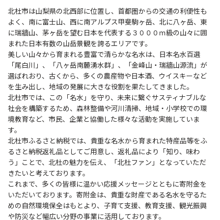
北杜市は山梨県の北西部に位置し、首都圏からの交通の利便性も
よく、南に富士山、西に南アルプス甲斐駒ヶ岳、北に八ヶ岳、東
に瑞牆山、茅ヶ岳を望む日本を代表する３０００ｍ級の山々に囲
まれた日本有数の山岳景観を誇るエリアです。
美しい山々から育まれる豊富で清らかな名水は、日本名水百選
「尾白川」、「八ヶ岳南麓湧水群」、「金峰山・瑞牆山源流」が
選ばれおり、古くから、多くの農産物や日本酒、ウイスキーなど
を生み出し、地域の発展に大きな役割を果たしてきました。
北杜市では、この「名水」を守り、未来に繋ぐサスティナブルな
社会を構築するため、森林整備や河川清掃、地域・小学校での環
境教育など、市民、企業と協働した様々な活動を実施していま
す。
北杜市ふるさと納税では、貴重な名水から育まれた特産品等をふ
るさと納税返礼品としてご用意し、返礼品により「知り、味わ
う」ことで、北杜の魅力を伝え、「北杜ファン」となっていただ
きたいと考えております。
これまで、多くの皆様に温かい応援メッセージとともに寄附金を
いただいております。寄附金は、貴重な財産である名水を守るた
めの自然環境保全はもとより、子育て支援、教育支援、観光振興
や防災など幅広い分野の事業に活用しております。