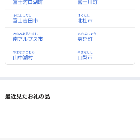
富士河口湖町
富士川町
ふじよしだし
ほくとし
富士吉田市
北杜市
みなみあるぷすし
みのぶちょう
南アルプス市
身延町
やまなかこむら
やまなしし
山中湖村
山梨市
最近見たお礼の品