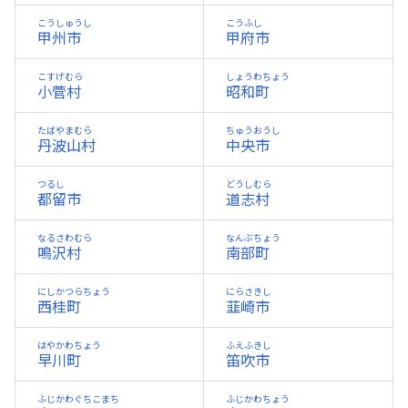
こうしゅうし
こうふし
甲州市
甲府市
こすげむら
しょうわちょう
小菅村
昭和町
たばやまむら
ちゅうおうし
丹波山村
中央市
つるし
どうしむら
都留市
道志村
なるさわむら
なんぶちょう
鳴沢村
南部町
にしかつらちょう
にらさきし
西桂町
韮崎市
はやかわちょう
ふえふきし
早川町
笛吹市
ふじかわぐちこまち
ふじかわちょう