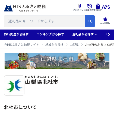
ご利用ガイド
検索履歴
寄附状況
HISの強み
旅行関連から探す
ランキングから探す
返礼品から探す
地域
HISふるさと納税サイト
地域から探す
山梨県
北杜市のふるさと納
やまなしけん
ほくとし
北杜市のふるさと納税返礼品一覧
山梨県
北杜市
北杜市について