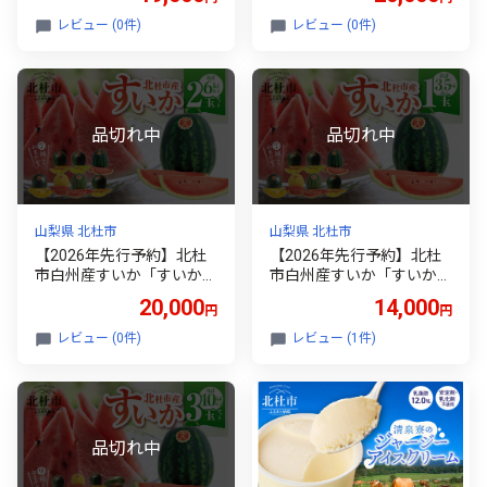
ブドウ フルーツ 果物 赤ぶ
苗 ガーデニング 母の日 父
どう 葡萄 低農薬 期間限定
の日
レビュー (0件)
レビュー (0件)
数量限定 冷蔵発送
山梨県 北杜市
山梨県 北杜市
【2026年先行予約】北杜
【2026年先行予約】北杜
市白州産すいか「すいかば
市白州産すいか「すいかば
か！」のこだわりの特選す
か！」のこだわりの特選す
20,000
14,000
円
円
いか セレブシリーズと名
いか セレブシリーズと名
水甲羅の中から2玉セッ
水甲羅の中から1玉 特選
レビュー (0件)
レビュー (1件)
ト 特選 フルーツ 数量限
フルーツ 数量限定 期間限
定 期間限定 スイカ セレブ
定 スイカ セレブシリーズ
シリーズ 名水甲羅 産地直
名水甲羅 産地直送 冷蔵発
送 冷蔵発送
送