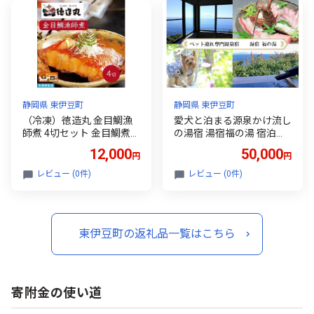
静岡県 東伊豆町
静岡県 東伊豆町
（冷凍）徳造丸 金目鯛漁
愛犬と泊まる源泉かけ流し
師煮 4切セット 金目鯛煮付
の湯宿 湯宿福の湯 宿泊補
け 温めるだけ 1352 ／金目
助券 15,000円分 1293 ／
12,000
50,000
円
円
鯛 漁師煮 海鮮 静岡県 東伊
福の湯 静岡県 東伊豆 伊豆
豆町
愛犬 ペット 泊まれる
レビュー (0件)
レビュー (0件)
東伊豆町の返礼品一覧はこちら
寄附金の使い道