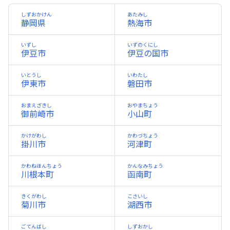
しずおかけん
あたみし
静岡県
熱海市
いずし
いずのくにし
伊豆市
伊豆の国市
いとうし
いわたし
伊東市
磐田市
おまえざきし
おやまちょう
御前崎市
小山町
かけがわし
かわづちょう
掛川市
河津町
かわねほんちょう
かんなみちょう
川根本町
函南町
きくがわし
こさいし
菊川市
湖西市
ごてんばし
しずおかし