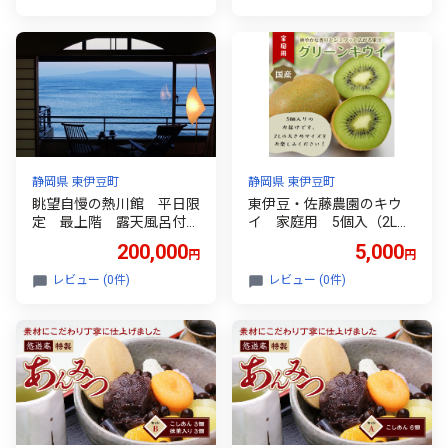
みかん 金目鯛 稲取 熱川 ギ
フト 土産
静岡県 東伊豆町
静岡県 東伊豆町
眺望自慢の熱川館 平日限
東伊豆・佐藤農園のキウ
定 最上階 露天風呂付客
イ 家庭用 5個入（2Lサ
室 ペア宿泊券 G004／
イズ） 1396 ／ 佐藤農園
200,000
5,000
円
円
利用券 温泉 静岡県 東
果物 フルーツ 農家直送 静
伊豆町
岡県 東伊豆町
レビュー (0件)
レビュー (0件)