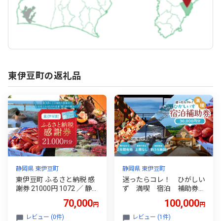
東伊豆町の返礼品
静岡県 東伊豆町
静岡県 東伊豆町
東伊豆町 ふるさと納税 感
迷ったらコレ！ ひがしい
謝券 21000円 1072 ／ 静岡
ず 満喫 宿泊 補助券
県 旅行 宿泊 食事 観光 チ
（3万円分）E001／静岡
70,000
100,000
円
円
ケット クーポン 補助 リフ
県 東伊豆町
ォーム ホテル 動物園 海鮮
レビュー (0件)
レビュー (1件)