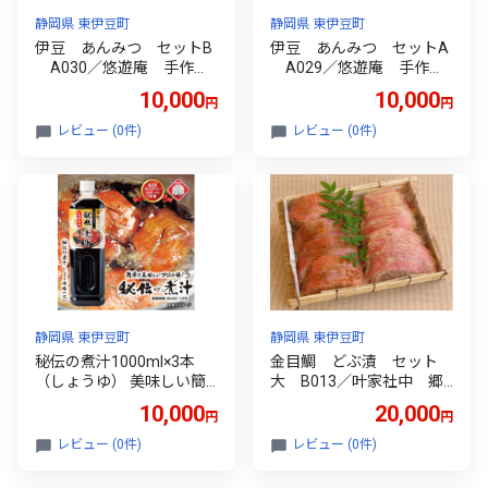
静岡県 東伊豆町
静岡県 東伊豆町
伊豆 あんみつ セットB
伊豆 あんみつ セットA
A030／悠遊庵 手作
A029／悠遊庵 手作
り こしあん 和菓子 心
り こしあん 和菓子 心
10,000
10,000
円
円
太 ところてん 静岡県
太 ところてん 静岡県
東伊豆町
東伊豆町
レビュー (0件)
レビュー (0件)
静岡県 東伊豆町
静岡県 東伊豆町
秘伝の煮汁1000ml×3本
金目鯛 どぶ漬 セット
（しょうゆ） 美味しい簡
大 B013／叶家社中 郷
単レシピ付 1257 ／ 静岡県
土料理 味噌漬 吟醸漬
10,000
20,000
円
円
東伊豆町
酒粕 西京味噌 みそ漬
静岡県 東伊豆町
レビュー (0件)
レビュー (0件)