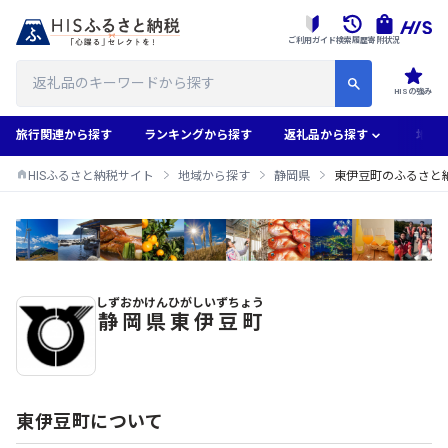
ご利用ガイド
検索履歴
寄附状況
HISの強み
旅行関連から探す
ランキングから探す
返礼品から探す
地域
HISふるさと納税サイト
地域から探す
静岡県
東伊豆町のふるさと
しずおかけん
ひがしいずちょう
東伊豆町のふるさと納税返礼品一覧
静岡県
東伊豆町
東伊豆町について