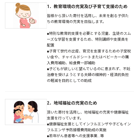
1．教育環境の充実及び子育て支援のため
皆様から頂いた寄付を活用し、未来を創る子供た
ちの教育環境の充実を目指します。
■特別な教育的支援を必要とする児童、生徒のスム
ーズな学習を支援するため、特別講師や支援員を
配置
■子育て世代の出産、育児を支援するための子宝祝
い金や、チャイルドシートまたはベビーカーの購
入費用補助、給食費一部補助
■子どもが欲しいと望んでいるのに恵まれず、不妊
治療を受けようとする夫婦の精神的・経済的負担
の軽減を目的としての助成
2．地域福祉の充実のため
頂いた寄付を活用し、地域福祉の充実や健康福祉
支援を行っています。
■健康福祉支援としてインフルエンザや子どもイン
フルエンザ予防接種費用助成の実施
■若年がん患者等への支援事業…等