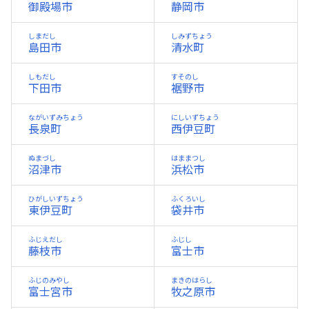
御殿場市
静岡市
しまだし
しみずちょう
島田市
清水町
しもだし
すそのし
下田市
裾野市
ながいずみちょう
にしいずちょう
長泉町
西伊豆町
ぬまづし
はままつし
沼津市
浜松市
ひがしいずちょう
ふくろいし
東伊豆町
袋井市
ふじえだし
ふじし
藤枝市
富士市
ふじのみやし
まきのはらし
富士宮市
牧之原市