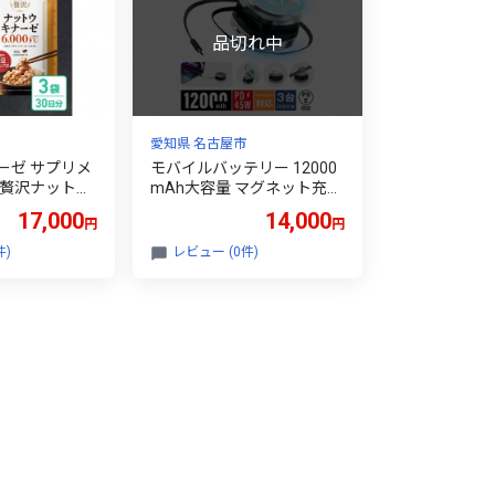
愛知県 名古屋市
ーゼ サプリメ
モバイルバッテリー 12000
り贅沢ナットウ
mAh大容量 マグネット充電
器 iWatch/AirPods磁気充電
17,000
14,000
円
円
MagSafe対応 3台同時充電 i
Phone17充電 Type-C出力/
件)
レビュー (0件)
入力 携帯充電器 PD 45W 急
速充電 ノートPC充電対応
互換性抜群 軽量 コンパクト
携帯充電器 防災グッズ PSE
認証【PL保険加入済み製
品・安心】