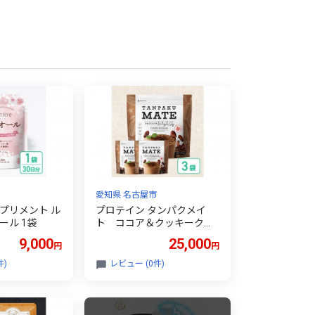
愛知県 名古屋市
プリメント ル
プロテイン タンパクメイ
ール 1袋
ト ココア＆クッキークラ
ンチ 3袋
9,000
25,000
円
円
件)
レビュー (0件)