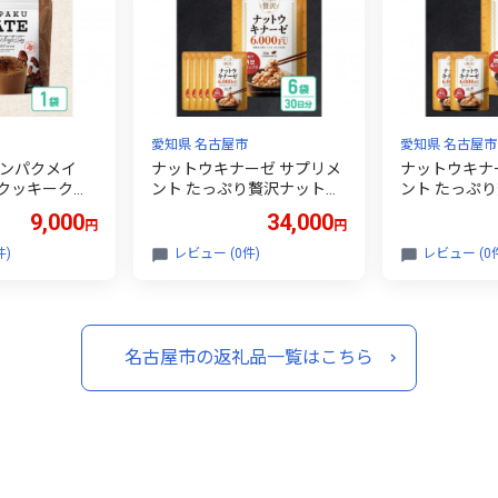
愛知県 名古屋市
愛知県 名古屋市
タンパクメイ
ナットウキナーゼ サプリメ
ナットウキナ
クッキークラ
ント たっぷり贅沢ナットウ
ント たっぷ
キナーゼ 6袋
キナーゼ 3袋
9,000
34,000
円
円
件)
レビュー (0件)
レビュー (0
名古屋市の返礼品一覧はこちら