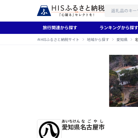
旅行関連から探す
ランキングから探
HISふるさと納税サイト
地域から探す
愛知県
あいちけん
なごやし
名古屋市のふるさと納税返礼品一覧
愛知県
名古屋市