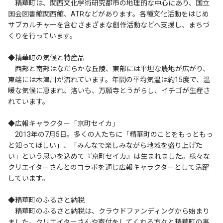
精華町は、関西文化学術研究都市の地理的な中心にあり、国立
国会図書館関西館、ATRなどがあります。各種文化活動をはじめ
サブカルチャーを含むさまざまな創作活動などへ支援し、まちづ
くりを行っています。
◆精華町の気候と特産品
西部と南部はなだらかな丘陵、東部には平坦な農地が広がり、
東端には木津川が流れています。年間の平均気温は約15度で、温
暖な気候に恵まれ、洛いも、万願寺とうがらし、イチゴが生産さ
れています。
◆広報キャラクター「京町セイカ」
2013年の7月5日。多くの人たちに「精華町のことをもっともっ
と知ってほしい」、「みんなで楽しみながら地域を盛り上げた
い」という思いを込めて『京町セイカ』は生まれました。様々な
クリエイターさんとのコラボを通じ広報キャラクターとして活躍
しています。
◆精華町のふるさと納税
精華町のふるさと納税は、クラウドファンディングから始まり
ました。クリエイターさんや寄付をしてくれる方々と精華町の事