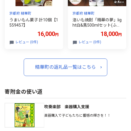
京都府 精華町
京都府 精華町
うまいもん菓子 計10個【1
洛いも焼酎「精華の夢」lig
559457】
ht白&黒500mlセット(ふる
さと納税オリジナルイラス
16,000
18,000
円
円
ト)【1283455】
レビュー (0件)
レビュー (0件)
精華町の返礼品一覧はこちら
寄附金の使い道
吹奏楽部 楽器購入支援
楽器購入で子どもたちに響感の輝きを！！