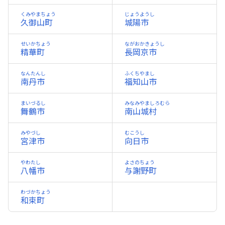
くみやまちょう
じょうようし
久御山町
城陽市
せいかちょう
ながおかきょうし
精華町
長岡京市
なんたんし
ふくちやまし
南丹市
福知山市
まいづるし
みなみやましろむら
舞鶴市
南山城村
みやづし
むこうし
宮津市
向日市
やわたし
よさのちょう
八幡市
与謝野町
わづかちょう
和束町