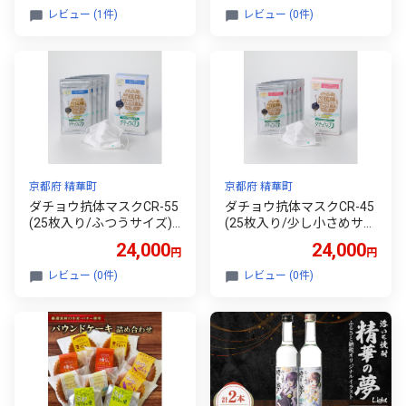
レビュー (1件)
レビュー (0件)
京都府 精華町
京都府 精華町
ダチョウ抗体マスクCR-55
ダチョウ抗体マスクCR-45
(25枚入り/ふつうサイズ)×
(25枚入り/少し小さめサイ
1箱＜精華町＞【123555
ズ)×1箱＜精華町＞【1235
24,000
24,000
円
円
3】
554】
レビュー (0件)
レビュー (0件)