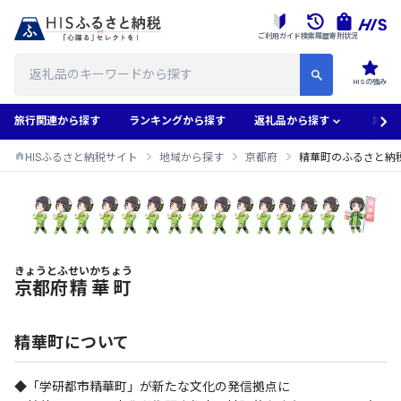
ご利用ガイド
検索履歴
寄附状況
HISの強み
旅行関連から探す
ランキングから探す
返礼品から探す
地域
HISふるさと納税サイト
地域から探す
京都府
精華町のふるさと納
きょうとふ
せいかちょう
精華町のふるさと納税返礼品一覧
京都府
精華町
精華町について
◆「学研都市精華町」が新たな文化の発信拠点に