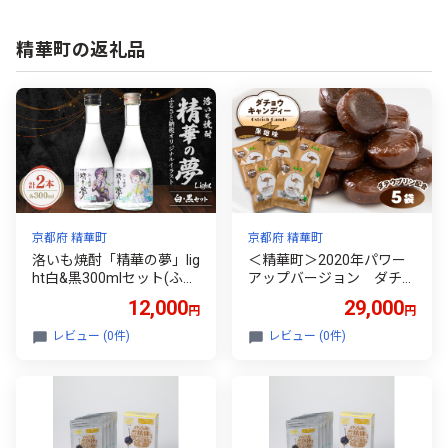
精華町の返礼品
京都府 精華町
京都府 精華町
洛いも焼酎「精華の夢」lig
＜精華町＞2020年パワー
ht白&黒300mlセット(ふる
アップバージョン ダチョ
さと納税オリジナルイラス
ウキャンディー 〈5袋セ
12,000
29,000
円
円
ト)【1283451】
ット〉【1276754】
レビュー (0件)
レビュー (0件)