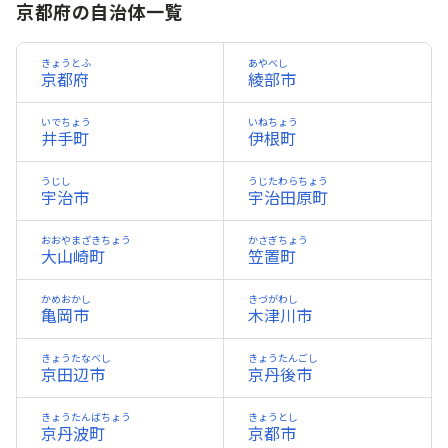
京都府の自治体一覧
きょうとふ
あやべし
京都府
綾部市
いでちょう
いねちょう
井手町
伊根町
うじし
うじたわらちょう
宇治市
宇治田原町
おおやまざきちょう
かさぎちょう
大山崎町
笠置町
かめおかし
きづがわし
亀岡市
木津川市
きょうたなべし
きょうたんごし
京田辺市
京丹後市
きょうたんばちょう
きょうとし
京丹波町
京都市