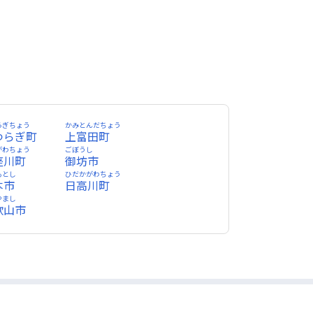
らぎちょう
かみとんだちょう
つらぎ町
上富田町
がわちょう
ごぼうし
座川町
御坊市
もとし
ひだかがわちょう
本市
日高川町
やまし
歌山市