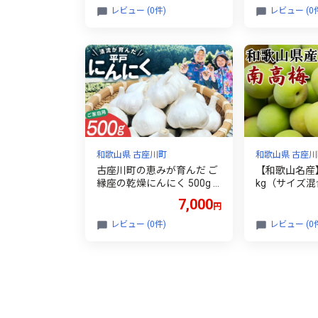
送】/ にんにく ニンニク ジ
【tec966B】
レビュー (0件)
レビュー (0
ャンボにんにく 予約受付 ガ
ーリック 和歌山【aym01
7】
和歌山県 古座川町
和歌山県 古座川
古座川町の恵みが育んだ ご
【和歌山名産
縁座の乾燥にんにく 500g /
kg（サイズ混
にんにく 乾燥にんにく ガー
年6月上旬～2
7,000
円
リック【gnz107】
頃に順次発送【t
レビュー (0件)
レビュー (0