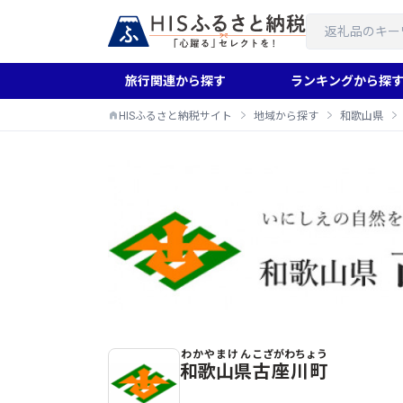
旅行関連から探す
ランキングから探
HISふるさと納税サイト
地域から探す
和歌山県
わかやまけん
こざがわちょう
古座川町のふるさと納税返礼品一覧
和歌山県
古座川町