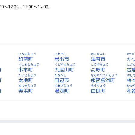
12:00、13:00～17:00）
いなみちょう
いわでし
かいなんし
かつ
印南町
岩出市
海南市
か
う
くしもとちょう
くどやまちょう
こうやちょう
こざ
町
串本町
九度山町
高野町
古
う
たいじちょう
たなべし
なちかつうらちょう
はし
町
太地町
田辺市
那智勝浦町
橋
う
みはまちょう
ゆあさちょう
ゆらちょう
わか
町
美浜町
湯浅町
由良町
和