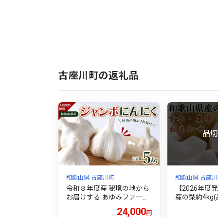
古座川町の返礼品
和歌山県 古座川町
和歌山県 古座川
令和８年度産 秘境の地から
【2026年度
お届けする あゆみファーム
産の梨約4kg
のご家庭用ジャンボにんに
【2026年8月
24,000
円
く 5kg【7月下旬から順次発
9月下旬頃に