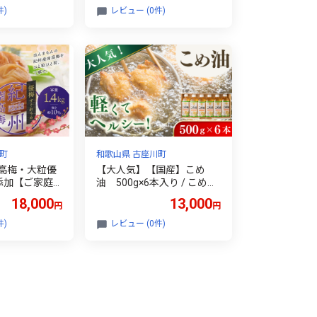
る幻のぶどう
分)【2026年9月中旬～10月
件)
レビュー (0件)
7月下旬まで】
上旬頃に順次発送予定】【a
rd045C】
町
和歌山県 古座川町
高梅・大粒優
【大人気】【国産】こめ
無添加【ご家庭
油 500g×6本入り / こめ油
干 南高梅 梅
油 食用油 米油 こめあぶら
18,000
13,000
円
円
 和歌山県【in
国産 米ぬか油 健康 天ぷら
炒め物 オレイン酸 ビタミン
件)
レビュー (0件)
E【ard038A】