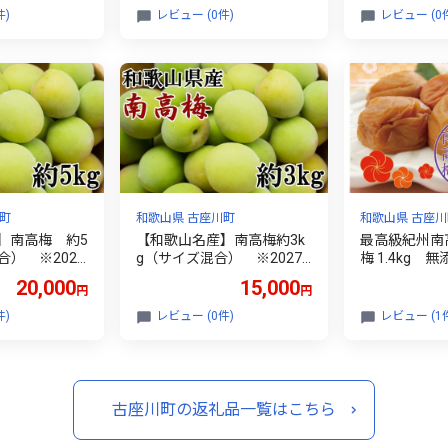
【tec925C】
どうと呼ばれ
件)
レビュー (0件)
レビュー (0
【申し込みは
【nuk114A】
町
和歌山県 古座川町
和歌山県 古座川
】南高梅 約5
【和歌山名産】南高梅約3k
最高級紀州南
合） ※2027
g（サイズ混合） ※2027
梅 1.4kg 
027年6月下旬
年6月上旬～2027年6月下旬
用】梅干し 梅
20,000
15,000
円
円
ec913B】
頃に順次発送【tec939B】
うめ うめぼし
m500C】
件)
レビュー (0件)
レビュー (1
古座川町の返礼品一覧はこちら