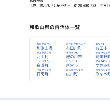
受付時間
古座川町ふるさと納税担当 0120-680-258（平日9:00～
和歌山県の自治体一覧
わかやまけん
ありだがわちょう
ありだし
和歌山県
有田川町
有田市
きたやまむら
きのかわし
きみのちょ
北山村
紀の川市
紀美野
しらはまちょう
しんぐうし
すさみちょ
白浜町
新宮市
すさみ
ひだかちょう
ひろがわちょう
みなべちょ
日高町
広川町
みなべ