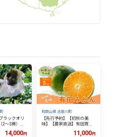
町
和歌山県 古座川町
ブラックオリ
【先行予約】【初秋の美
（2～3房）【2
味】【農家直送】有田育ち
に順次発送予
のご家庭用青切り有田みか
14,000
11,000
円
円
似たはちみつぶ
ん 約5kg +200g(傷み補償