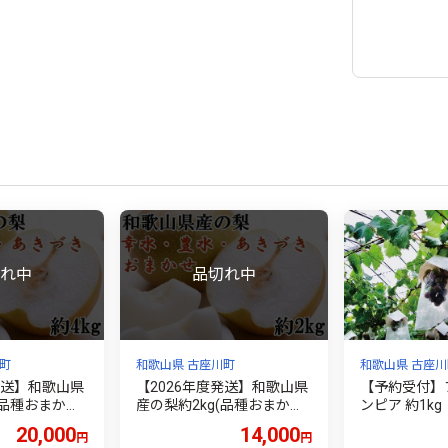
町
和歌山県 古座川町
和歌山県 古座川
発送】和歌山県
【2026年度発送】和歌山県
【予約受付】
(品種おまかせ)
産の梨約2kg(品種おまかせ)
ンピア 約1kg
下旬～2026年
【2026年8月下旬～2026年
026年8月中
20,000
14,000
円
円
順次発送予定】
9月下旬頃に順次発送予定】
定】 巨峰に