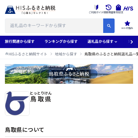
ご利用ガイド
検索履歴
寄附状況
HISの強み
旅行関連から探す
ランキングから探す
返礼品から探す
地域
HISふるさと納税サイト
地域から探す
鳥取県のふるさと納税返礼品一
とっとりけん
鳥取県のふるさと納税返礼品一覧
鳥取県
鳥取県について