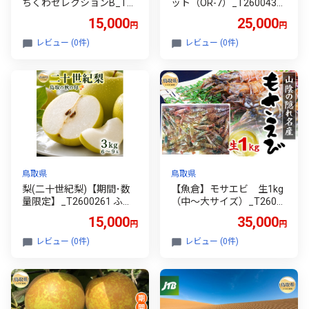
ちくわセレクションB_T26
ット（OR-7）_T2600439
00040 ふるさと納税 鳥取
3種 鳥取県 おすすめ だ
15,000
25,000
円
円
特産品 お取り寄せ おすす
いせん ハム 詰合せ ロース
め ギフト 名産
ハム ももハム 焼豚 熟成 肉
レビュー (0件)
レビュー (0件)
詰合せ 贈答 人気 ふるさと
納税 鳥取 豚肉 お肉 おかず
特産品 お取り寄せ おすす
め ギフト 名産
鳥取県
鳥取県
梨(二十世紀梨)【期間･数
【魚倉】モサエビ 生1kg
量限定】_T2600261 ふる
（中～大サイズ）_T2600
さと納税 鳥取 梨 なし ナシ
171 鳥取県 おすすめ もさ
15,000
35,000
円
円
フルーツ 果物 数量限定
えび エビ 海老 クロザコエ
ビ ドロエビ ガサエビ
レビュー (0件)
レビュー (0件)