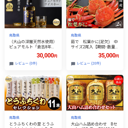
鳥取県
鳥取県
（大山の深層天然水使用）
茹で 松葉かに(足欠) 中
ピュアモルト「倉吉8年」
サイズ2尾入【期間･数量
マツイウイスキー/松井酒
限定】_T2600142 ふるさ
30,000
35,000
円
円
造カートン入_T2600045
と納税 鳥取 かに カニ 蟹
ふるさと納税 鳥取 お酒 晩
海鮮 海の幸 冬の味覚 数量
レビュー (0件)
レビュー (20件)
酌 アルコール 家飲み 特産
限定
品 お取り寄せ おすすめ ギ
フト
鳥取県
鳥取県
とうふちくわの里 とうふ
大山ハム詰め合わせ Bセ