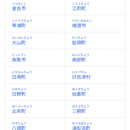
くらよしし
こうふちょう
倉吉市
江府町
ことうらちょう
さかいみなとし
琴浦町
境港市
だいせんちょう
ちづちょう
大山町
智頭町
とっとりし
なんぶちょう
鳥取市
南部町
にちなんちょう
ひえづそん
日南町
日吉津村
ひのちょう
ほうきちょう
日野町
伯耆町
ほくえいちょう
みささちょう
北栄町
三朝町
やずちょう
ゆりはまちょう
八頭町
湯梨浜町