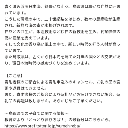
青く澄み渡る日本海、緑豊かな山々。鳥取県は豊かな自然に囲ま
れています。
こうした環境の中で、二十世紀梨をはじめ、数々の農産物が生産
され、新鮮な海の幸が水揚げされます。
自然との共生が、氷温技術など独自の新技術を生み、付加価値の
高い産業を支えています。
そして文化の香り高い風土の中で、新しい時代を担う人材が育っ
ています。
また鳥取県は、古くから日本海を隔てた対岸の国々との交流があ
り、環日本海時代の拠点づくりを進めています。
【ご注意】
寄附者様のご都合による寄附申込みのキャンセル、お礼の品の変
更や返品はできません。
また、寄附者様のご都合により返礼品がお届けできない場合、返
礼品の再送は致しません。あらかじめご了承ください。
～鳥取県での子育てに関する情報～
教育だより「とっとり夢ひろば！」の最新号はこちらから。
https://www.pref.tottori.lg.jp/yumehiroba/