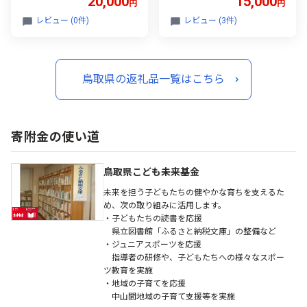
20,000
15,000
円
円
と納税 鳥取 メロン フルー
ルーツ 果物 数量限定 先行
ツ 果物 数量限定 特産品 お
予約
レビュー (0件)
レビュー (3件)
取り寄せ おすすめ ギフト
鳥取県の返礼品一覧はこちら
寄附金の使い道
鳥取県こども未来基金
未来を担う子どもたちの健やかな育ちを支えるた
め、次の取り組みに活用します。
・子どもたちの読書を応援
県立図書館「ふるさと納税文庫」の整備など
・ジュニアスポーツを応援
指導者の研修や、子どもたちへの様々なスポー
ツ教育を実施
・地域の子育てを応援
中山間地域の子育て支援等を実施