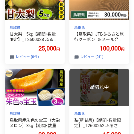
鳥取県
鳥取県
甘太梨 5㎏【期間･数量
【鳥取県】JTBふるさと旅
限定】_T2600028 ふるさ
行クーポン（Eメール発
と納税 鳥取 梨 なし ナシ
行）30,000円分_T260027
25,000
100,000
円
円
フルーツ 果物 数量限定
6 ふるさと納税 鳥取 旅行
観光 体験 思い出 特産品 お
レビュー (0件)
レビュー (0件)
取り寄せ おすすめ ギフト
鳥取県
鳥取県
鳥取県産朱色の宝玉（大栄
梨(新甘泉)【期間･数量限
メロン）3kg【期間･数量
定】_T2600262 ふるさと
限定】_T2600612 ふるさ
納税 鳥取 梨 なし ナシ フ