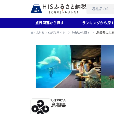
旅行関連から探す
ランキングから探
HISふるさと納税サイト
地域から探す
島根県のふ
しまねけん
島根県のふるさと納税返礼品一覧
島根県