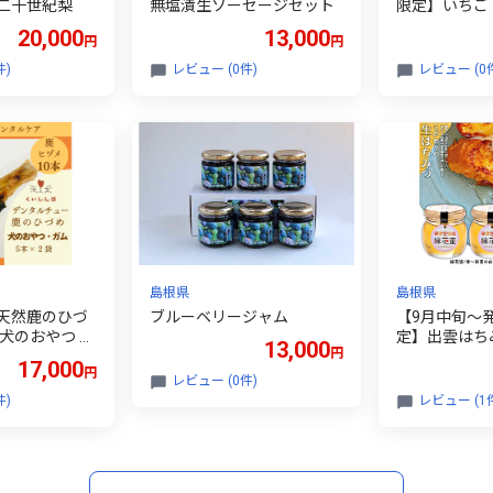
二十世紀梨
無塩漬生ソーセージセット
限定】いちご
っぺ）
20,000
13,000
円
円
件)
レビュー (0件)
レビュー (0
島根県
島根県
天然鹿のひづ
ブルーベリージャム
【9月中旬～
犬のおやつ ド
定】出雲はち
13,000
円
の山蜜 「縁
17,000
円
蜜」 3個セッ
レビュー (0件)
件)
レビュー (1