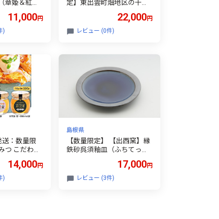
（章姫＆紅ほ
定】東出雲町畑地区の干し
柿
11,000
22,000
円
円
件)
レビュー (0件)
島根県
発送：数量限
【数量限定】 【出西窯】縁
みつ こだわり
鉄砂呉須釉皿（ふちてっさ
花蜜」と「百花
ごすゆうざら）
14,000
17,000
円
円
ト
件)
レビュー (3件)