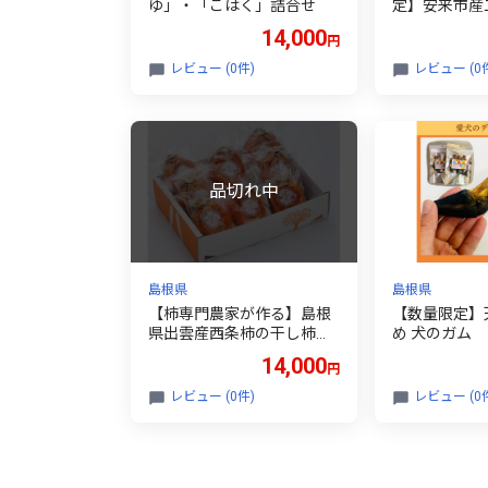
ゆ」・「こはく」詰合せ
定】安来市産
14,000
円
レビュー (0件)
レビュー (0
島根県
島根県
【柿専門農家が作る】島根
【数量限定】
県出雲産西条柿の干し柿
め 犬のガム 
大玉8玉
ッグフード
14,000
円
レビュー (0件)
レビュー (0