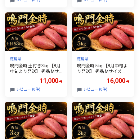
レビュー (0件)
レビュー (0件)
手軽 芋けんぴ や 塩けんぴ
手軽 芋けんぴ や 塩けんぴ
に負けない
に負けない
徳島県
徳島県
鳴門金時 土付き3kg 【8月
鳴門金時 5kg 【8月中旬よ
中旬より発送】 秀品 Mサ
り発送】 秀品 Mサイズ な
イズ なると金時 さつま芋
ると金時 さつま芋 サツマ
11,000
16,000
円
円
サツマイモ 甘い 焼き芋 産
イモ 甘い 焼き芋 産地直送
地直送 ほくほく お歳暮 さ
ほくほく お歳暮 さつまい
レビュー (0件)
レビュー (0件)
つまいも 贈答用 秀品 熟成
も 贈答用 秀品 熟成芋 野菜
芋 野菜 おやつ 芋 いも イ
おやつ 芋 いも イモ 金時
モ 金時 農家直送
農家直送