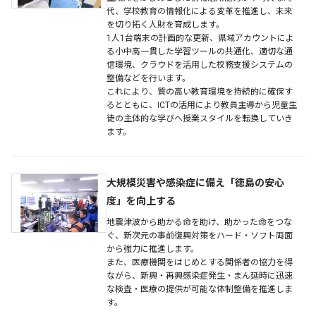
代、学校教育の情報化による変革を推進し、未来
を切り拓く人財を育成します。
1人1台端末の計画的な更新、県域アカウントによ
る小中高一貫した学習ツールの共通化、適切な通
信環境、クラウドを活用した校務支援システムの
整備などを行います。
これにより、質の高い教育環境を持続的に確保す
るとともに、ICTの活用により教員主導から児童生
徒の主体的な学びへ授業スタイルを転換していき
ます。
大規模災害や感染症に備え「徳島の安心
度」を向上する
地震津波から助かる命を助け、助かった命をつな
ぐ、新次元の事前復興対策をハード・ソフト両面
から強力に推進します。
また、医療機関をはじめとする関係者の協力を得
ながら、新興・再興感染症発生・まん延時に迅速
な検査・医療の提供が可能な体制整備を推進しま
す。