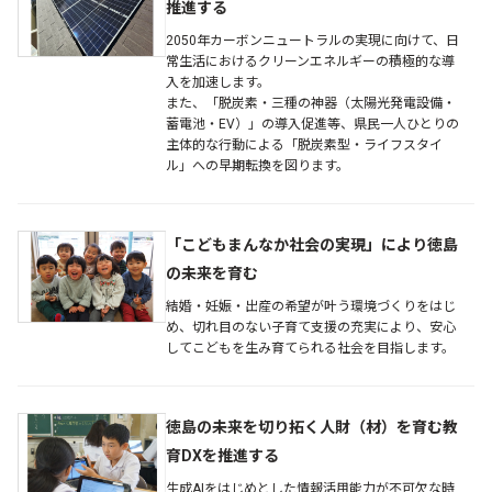
推進する
2050年カーボンニュートラルの実現に向けて、日
常生活におけるクリーンエネルギーの積極的な導
入を加速します。
また、「脱炭素・三種の神器（太陽光発電設備・
蓄電池・EV）」の導入促進等、県民一人ひとりの
主体的な行動による「脱炭素型・ライフスタイ
ル」への早期転換を図ります。
「こどもまんなか社会の実現」により徳島
の未来を育む
結婚・妊娠・出産の希望が叶う環境づくりをはじ
め、切れ目のない子育て支援の充実により、安心
してこどもを生み育てられる社会を目指します。
徳島の未来を切り拓く人財（材）を育む教
育DXを推進する
生成AIをはじめとした情報活用能力が不可欠な時