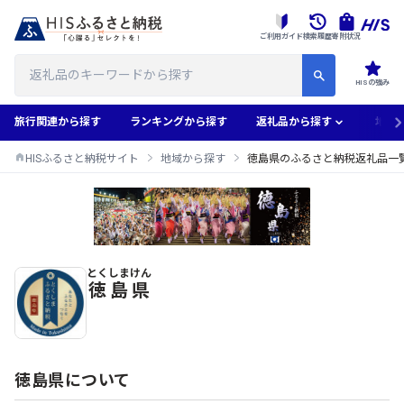
ご利用ガイド
検索履歴
寄附状況
HISの強み
旅行関連から探す
ランキングから探す
返礼品から探す
地域
HISふるさと納税サイト
地域から探す
徳島県のふるさと納税返礼品一
とくしまけん
徳島県のふるさと納税返礼品一覧
徳島県
徳島県について