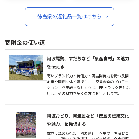
カキフライ バーベキュー
蠣鍋 カキフライ バーベキ
BBQ キャンプ おいしい TV
ュー BBQ キャンプ おいし
テレビ 徳島県 鳴門
い TV テレビ 徳島県 鳴門
徳島県の返礼品一覧はこちら
寄附金の使い道
阿波尾鶏、すだちなど「県産食材」の魅力
を伝える
高いブランド力・発信力・商品開発力を持つ民間
企業や関係団体と連携し、「徳島の食のプロモー
ション」を実施するとともに、PRトラック等も活
用し、その魅力を多くの方にお伝えします。
阿波おどり、阿波藍など「徳島の伝統文化
や魅力」を発信する
世界に認められた「阿波藍」、本場の「阿波おど