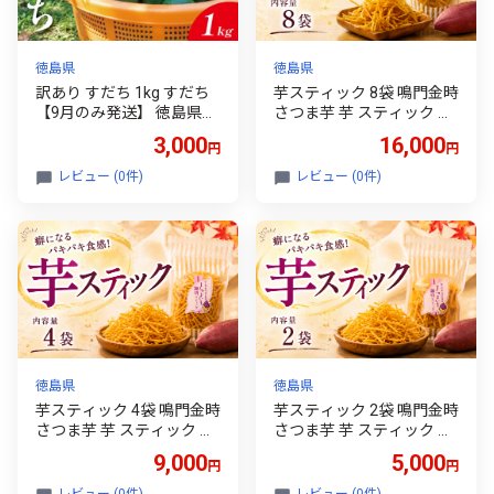
徳島県
徳島県
訳あり すだち 1kg すだち
芋スティック 8袋 鳴門金時
【9月のみ発送】 徳島県産
さつま芋 芋 スティック 駄
スダチ 酢橘 ゆず レモン の
菓子 スナック 芋菓子 お菓
3,000
16,000
円
円
代わりに 焼き魚 さんま か
子 和菓子 小分け 小袋 個包
つお 刺身 唐揚げ そうめん
装 ご当地 徳島 サツマイモ
レビュー (0件)
レビュー (0件)
お酒 に最適 徳島県 神山町
手軽 芋けんぴ や 塩けんぴ
5000円 以内
に負けない
徳島県
徳島県
芋スティック 4袋 鳴門金時
芋スティック 2袋 鳴門金時
さつま芋 芋 スティック 駄
さつま芋 芋 スティック 駄
菓子 スナック 芋菓子 お菓
菓子 スナック 芋菓子 お菓
9,000
5,000
円
円
子 和菓子 小分け 小袋 個包
子 和菓子 小分け 小袋 個包
装 ご当地 徳島 サツマイモ
装 ご当地 徳島 サツマイモ