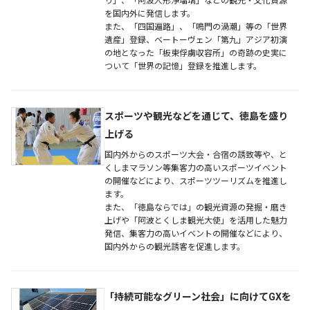
り」、「阿波人形浄瑠璃」などの観光・文化資源
を国内外に発信します。
また、「四国遍路」、「鳴門の渦潮」等の「世界
遺産」登録、ベートーヴェン「第九」アジア初演
の地となった「板東俘虜収容所」の奇跡の史実に
ついて「世界の記憶」登録を推進します。
スポーツや観光などを通じて、徳島を盛り
上げる
国内外からのスポーツ大会・合宿の誘致等や、と
くしまマラソン等集客力の高いスポーツイベント
の開催などにより、スポーツツーリズムを推進し
ます。
また、「徳島ならでは」の観光資源の発掘・磨き
上げや「阿波とくしま観光大使」を活用した魅力
発信、集客力の高いイベントの開催などにより、
国内外からの観光誘客を促進します。
「持続可能なグリーン社会」に向けてGXを