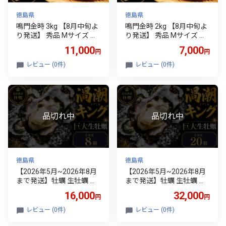
徳島県
徳島県
鳴門金時 3kg 【8月中旬よ
鳴門金時 2kg 【8月中旬よ
り発送】 秀品 Mサイズ な
り発送】 秀品 Mサイズ な
ると金時 さつま芋 サツマ
ると金時 さつま芋 サツマ
11,000
7,000
円
円
イモ 甘い 焼き芋 産地直送
イモ 甘い 焼き芋 産地直送
ほくほく お歳暮 さつまい
ほくほく お歳暮 さつまい
レビュー (0件)
レビュー (0件)
も 贈答用 秀品 熟成芋 野菜
も 贈答用 秀品 熟成芋 野菜
おやつ 芋 いも イモ 金時
おやつ 芋 いも イモ 金時
農家直送
農家直送
徳島県
徳島県
【2026年5月~2026年8月
【2026年5月~2026年8月
まで発送】牡蠣 生牡蠣 殻
まで発送】牡蠣 生牡蠣 殻
付き 8個 生食可 冷蔵 (ナイ
付き 20個 生食可 冷蔵 (ナ
16,000
32,000
円
円
フ付き) 渦潮キング 岩牡蠣
イフ付き) 渦潮キング 岩牡
かき カキ ブランド 旬 新鮮
蠣 かき カキ ブランド 旬
レビュー (0件)
レビュー (0件)
海鮮 濃厚 料理 鍋 牡蠣鍋
新鮮 海鮮 濃厚 料理 鍋 牡