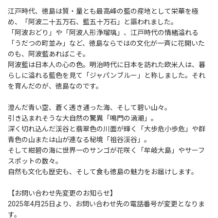
江戸時代、徳島は質・量とも最高峰の藍の産地として栄華を極
め、「阿波二十五万石、藍五十万石」と謳われました。
「阿波おどり」や「阿波人形浄瑠璃」、江戸時代の情緒溢れる
「うだつの町並み」など、徳島ならではの文化が一斉に花開いた
のも、阿波藍あればこそ。
阿波藍は日本人の心の色。明治時代に日本を訪れた欧米人は、暮
らしに溢れる藍色を見て「ジャパンブルー」と称しました。それ
を育んだのが、徳島なのです。
澄んだ青い空、蒼く透き通った海、そして碧い山々。
引き込まれそうな大自然の驚異「鳴門の渦潮」。
深く切れ込んだ渓谷と翡翠色の川面が輝く「大歩危小歩危」や群
青色の山または山が連なる秘境「祖谷渓谷」。
そして紺碧の海に世界一のサンゴが花咲く「牟岐大島」やサーフ
スポットの数々。
自然も文化も歴史も、そして食も徳島の魅力をお届けします。
【お問い合わせ先変更のお知らせ】
2025年4月25日より、お問い合わせ先の電話番号が変更となりま
す。