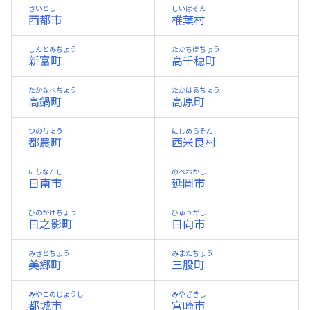
さいとし
しいばそん
西都市
椎葉村
しんとみちょう
たかちほちょう
新富町
高千穂町
たかなべちょう
たかはるちょう
高鍋町
高原町
つのちょう
にしめらそん
都農町
西米良村
にちなんし
のべおかし
日南市
延岡市
ひのかげちょう
ひゅうがし
日之影町
日向市
みさとちょう
みまたちょう
美郷町
三股町
みやこのじょうし
みやざきし
都城市
宮崎市