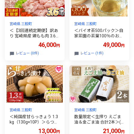
宮崎県 三股町
宮崎県 三股町
＜【3回連続定期便】訳あ
＜バイオ茶500パック＞自
り 宮崎県産 鶏もも肉 3.6k
家茶園の茶葉100％のお茶
g＞ 300g×12袋 定期便 鶏
をお楽しみください！お茶
46,000
49,000
円
円
肉 若鶏 もも肉 鶏もも 小分
茶葉 tea 緑茶 製茶 水出し
け 真空 冷凍 唐揚げ カット
アイス ティーバッグ マグ
レビュー (0件)
レビュー (1件)
肉 カット済 切身 切り身 普
ボトル お手軽 小分け 飲料
段使い 料理 詰め合わせ 精
類 水分補給 国産 宮崎県産
肉 県産 国産 煮物 からあげ
九州産 スポーツ アウトド
お弁当 おかず【MI788-t
ア まとめ買い お中元【B-0
r】【TRINITY】
803-km】【宮崎上水園】
宮崎県 三股町
宮崎県 三股町
＜純国産甘らっきょう 1.3
数量限定＜生搾り えごま
kg（130g×10P）＞らつき
油＆金ごま油 合計2本＞(1
ょう ラッキョウ 辣韭 おつ
00g入り2本) 毎日の食卓の
13,000
21,000
円
円
まみ 肴 ご飯のおとも お酒
おともに！国産 ゴマ 胡麻