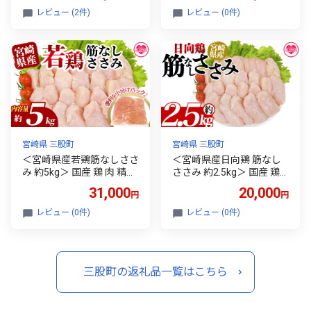
のお供 野菜 旬 漬物 おつけ
goma 胡麻油 ごまあぶら
レビュー (2件)
レビュー (0件)
もの シャキシャキ 食感 歯
オイル oil 調味料 調味油 食
ごたえ やみつき パック 漬
用油 プレゼント 贈答 贈り
け込み 国産 宮崎県産 九州
物 ギフト 希少 gift 健康志
産 保存食 常備菜 箸休め さ
向【MI408-sm】【しも農
っぱり風味 食卓彩り 小分
園】
け便利 使い切り 手軽 健康
志向【MI014-ko】【株式
会社上沖産業】
宮崎県 三股町
宮崎県 三股町
＜宮崎県産若鶏筋なしささ
＜宮崎県産日向鶏 筋なし
み 約5kg＞ 国産 鶏 肉 精肉
ささみ 約2.5kg＞ 国産 鶏
ささみ ささみ肉 筋なし 使
肉 精肉 とりにく ささみ さ
31,000
20,000
円
円
いやすい パック 真空冷凍
さみ肉 筋なし 使いやすい
お弁当 惣菜 蒸し鶏 数量限
小分け パック 真空冷凍 お
レビュー (0件)
レビュー (0件)
定 鶏ささみ 鶏ササミ ササ
弁当 惣菜 蒸し鶏 数量限定
ミ 鳥ささみ 鳥ササミ あっ
鶏ささみ 鶏ササミ ササミ
さり すじ無し 便利 冷凍食
鳥ささみ 鳥ササミ さっぱ
品 小分けパック【MI513-t
り あっさり 冷凍食品 小分
三股町の返礼品一覧はこちら
r】【TRINITY】
けパック【MI453-tr】【T
RINITY】