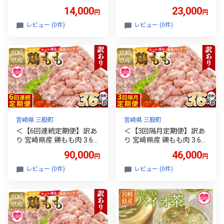
小分け（300g×4Ｐ×2種）
種セット 小分けパック 真
14,000
23,000
円
円
総量2.4kg＞使いやすい 便
空パック ロース スライス
利 小分け パック お肉 とり
カット肉 カット済み もも
レビュー (0件)
レビュー (0件)
肉 切り身 から揚げ 国産 鶏
肉 むね肉 切身 切り身 普段
肉 若どり 鍋 セット とり肉
使い 料理 詰め合わせ 精肉
とりにく 個包装 小分け か
県産 国産 炒め物 煮物【MI
ら揚げ 煮物 BBQ【MI184-
731-tr】【TRINITY】
mk】【まきの屋】
宮崎県 三股町
宮崎県 三股町
＜【6回連続定期便】訳あ
＜【3回隔月定期便】訳あ
り 宮崎県産 鶏もも肉 3.6k
り 宮崎県産 鶏もも肉 3.6k
g＞ 300g×12袋 定期便 鶏
g＞ 300g×12袋 定期便 鶏
90,000
46,000
円
円
肉 若鶏 もも肉 鶏もも 小分
肉 若鶏 もも肉 鶏もも 小分
け 真空 冷凍 唐揚げ カット
け 真空 冷凍 唐揚げ カット
レビュー (0件)
レビュー (0件)
肉 カット済 切身 切り身 普
肉 カット済 切身 切り身 普
段使い 料理 詰め合わせ 精
段使い 料理 詰め合わせ 精
肉 県産 国産 煮物 からあげ
肉 県産 国産 煮物 からあげ
お弁当 おかず【MI790-t
お弁当 おかず【MI789-t
r】【TRINITY】
r】【TRINITY】