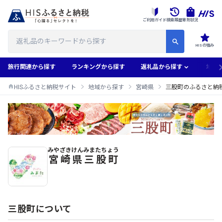
ご利用ガイド
検索履歴
寄附状況
HISの強み
旅行関連から探す
ランキングから探す
返礼品から探す
地域
HISふるさと納税サイト
地域から探す
宮崎県
三股町のふるさと納
みやざきけん
みまたちょう
三股町のふるさと納税返礼品一覧
宮崎県
三股町
三股町について