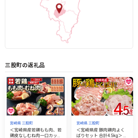
三股町の返礼品
宮崎県 三股町
宮崎県 三股町
＜宮崎県産若鶏もも肉、若
＜宮崎県産 豚肉鶏肉よく
鶏皮なしむね肉一口カット
ばりセット 合計4.5kg＞ 4