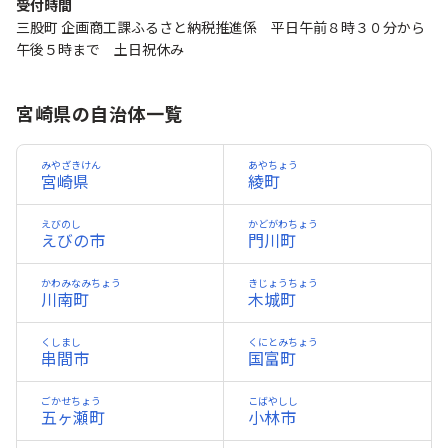
受付時間
三股町 企画商工課ふるさと納税推進係 平日午前８時３０分から
午後５時まで 土日祝休み
宮崎県の自治体一覧
みやざきけん
あやちょう
宮崎県
綾町
えびのし
かどがわちょう
えびの市
門川町
かわみなみちょう
きじょうちょう
川南町
木城町
くしまし
くにとみちょう
串間市
国富町
ごかせちょう
こばやしし
五ヶ瀬町
小林市