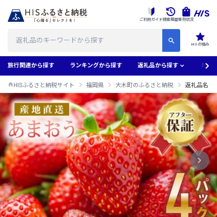
ご利用ガイド
検索履歴
寄附状況
HISの強み
旅行関連から探す
ランキングから探す
返礼品から探す
地域
HISふるさと納税サイト
福岡県
大木町のふるさと納税
返礼品名