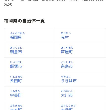
2625
福岡県の自治体一覧
ふくおかけん
あかむら
福岡県
赤村
あさくらし
あしやまち
朝倉市
芦屋町
いいづかし
いとしまし
飯塚市
糸島市
いとだまち
うきはし
糸田町
うきは市
うみまち
おおかわし
宇美町
大川市
おおきまち
おおとうまち
大木町
大任町