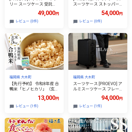
リー スーツケース 受託手
スーツケース ストッパー
荷物対応 Lサイズ(エンボ
付き 機内持ち込み S (エン
49,000
54,000
円
円
ス/ガンメタリック) [1000
ボス/アイボリー) [12001
4S] 福岡県 大木町 株式会
S] 福岡県 大木町 株式会社
レビュー (0件)
レビュー (0件)
社 レクサス AY349
レクサス AY360
福岡県 大木町
福岡県 大木町
【先行予約】 令和8年産 合
スーツケース [PROEVO] ア
鴨米「ヒノヒカリ」（玄
ルミスーツケース フレー
米・5kg） BI03
ムキャリー 機内持ち込み
13,000
94,000
円
円
対応サイズ S（カーボン/
ブラック） [30001] 福岡県
レビュー (1件)
レビュー (1件)
大木町 株式会社 レクサス
AY143