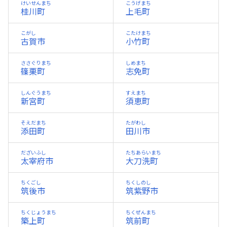
けいせんまち
こうげまち
桂川町
上毛町
こがし
こたけまち
古賀市
小竹町
ささぐりまち
しめまち
篠栗町
志免町
しんぐうまち
すえまち
新宮町
須恵町
そえだまち
たがわし
添田町
田川市
だざいふし
たちあらいまち
太宰府市
大刀洗町
ちくごし
ちくしのし
筑後市
筑紫野市
ちくじょうまち
ちくぜんまち
築上町
筑前町