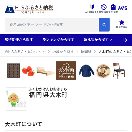
ご利用ガイド
検索履歴
寄附状況
HISの強み
旅行関連から探す
ランキングから探す
返礼品から探す
地域
HISふるさと納税サイト
地域から探す
福岡県
大木町のふるさと納
ふくおかけん
おおきまち
大木町のふるさと納税返礼品一覧
福岡県
大木町
大木町について