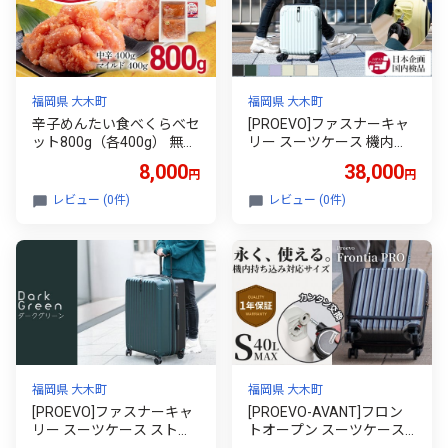
福岡県 大木町
福岡県 大木町
辛子めんたい食べくらべセ
[PROEVO]ファスナーキャ
ット800g（各400g） 無着
リー スーツケース 機内持
色 明太子 おつまみ おかず
ち込み LCC対応 100席未満
8,000
38,000
円
円
ご飯 白米 冷凍 魚卵 福岡県
SSサイズ(エンボス/D.グリ
福岡 九州 グルメ お取り寄
ーン) [10001S] AY280
レビュー (0件)
レビュー (0件)
せ 福さ屋 CR004
福岡県 大木町
福岡県 大木町
[PROEVO]ファスナーキャ
[PROEVO-AVANT]フロン
リー スーツケース ストッ
トオープン スーツケース
パー付き 修学旅行に最適 L
機内持ち込み対応 ストッ