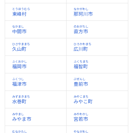
とうほうむら
なかがわし
東峰村
那珂川市
なかまし
のおがたし
中間市
直方市
ひさやままち
ひろかわまち
久山町
広川町
ふくおかし
ふくちまち
福岡市
福智町
ふくつし
ぶぜんし
福津市
豊前市
みずまきまち
みやこまち
水巻町
みやこ町
みやまし
みやわかし
みやま市
宮若市
むなかたし
やながわし