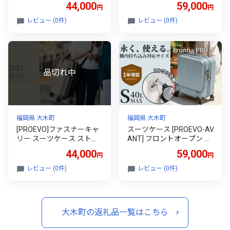
44,000
59,000
円
円
Mサイズ(エンボス/D.グリ
パー付き S-MAX（スクラ
ーン) [10003S] 福岡県 大
ッチ/ガンメタリック） [1
レビュー (0件)
レビュー (0件)
木町 株式会社 レクサス AY
0006S] AY200
343
福岡県 大木町
福岡県 大木町
[PROEVO]ファスナーキャ
スーツケース [PROEVO-AV
リー スーツケース ストッ
ANT] フロントオープン ス
パー付き 修学旅行に最適 L
ーツケース 機内持ち込み
44,000
59,000
円
円
Mサイズ(エンボス/サンド
対応 ストッパー付き S-MA
ベージュ) [10003S]福岡県
X（エンボス/セレストブ
レビュー (0件)
レビュー (0件)
大木町 株式会社 レクサス
ルー） [10006S] 株式会社
AY344
レクサス AY324
大木町の返礼品一覧はこちら