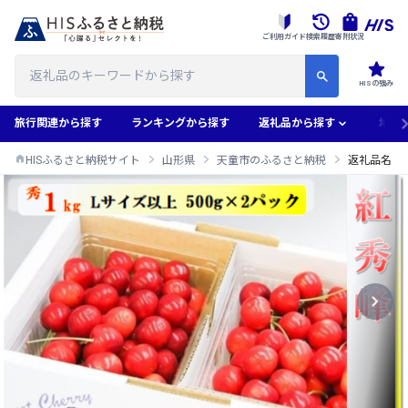
ご利用ガイド
検索履歴
寄附状況
HISの強み
旅行関連から探す
ランキングから探す
返礼品から探す
地域
HISふるさと納税サイト
山形県
天童市のふるさと納税
返礼品名