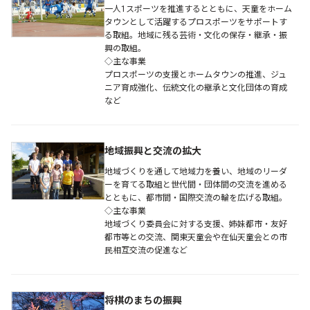
一人1スポーツを推進するとともに、天童をホーム
タウンとして活躍するプロスポーツをサポートす
る取組。地域に残る芸術・文化の保存・継承・振
興の取組。
◇主な事業
プロスポーツの支援とホームタウンの推進、ジュ
ニア育成強化、伝統文化の継承と文化団体の育成
など
地域振興と交流の拡大
地域づくりを通して地域力を養い、地域のリーダ
ーを育てる取組と世代間・団体間の交流を進める
とともに、都市間・国際交流の輪を広げる取組。
◇主な事業
地域づくり委員会に対する支援、姉妹都市・友好
都市等との交流、関東天童会や在仙天童会との市
民相互交流の促進など
将棋のまちの振興