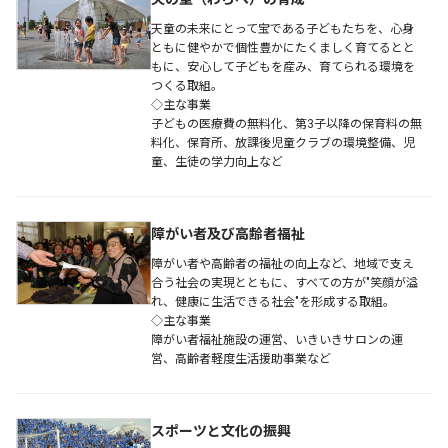
天童の未来にとって宝である子どもたちを、心身
ともに健やかで個性豊かにたくましく育てるとと
もに、安心して子どもを産み、育てられる環境を
つくる取組。
◇主な事業
子どもの医療費の無料化、第3子以降の保育料の無
料化、保育所、放課後児童クラブの環境整備、児
童、生徒の学力向上など
障がい者及び高齢者福祉
障がい者や高齢者の福祉の向上など、地域で支え
合う社会の実現とともに、すべての方が"笑顔が溢
れ、健康に生活できる社会"を形成する取組。
◇主な事業
障がい者福祉施設の運営、いきいきサロンの運
営、高齢者軽度生活援助事業など
スポーツと文化の振興