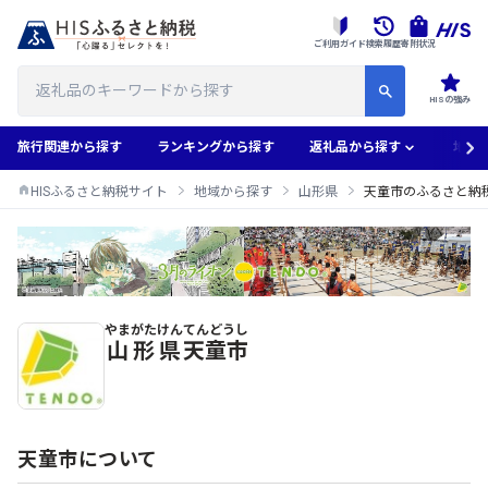
ご利用ガイド
検索履歴
寄附状況
HISの強み
旅行関連から探す
ランキングから探す
返礼品から探す
地域
HISふるさと納税サイト
地域から探す
山形県
天童市のふるさと納
やまがたけん
てんどうし
天童市のふるさと納税返礼品一覧
山形県
天童市
天童市について