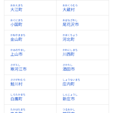
おおえまち
おおくらむら
大江町
大蔵村
おぐにまち
おばなざわし
小国町
尾花沢市
かねやままち
かほくちょう
金山町
河北町
かみのやまし
かわにしまち
上山市
川西町
さがえし
さかたし
寒河江市
酒田市
さけがわむら
しょうないまち
鮭川村
庄内町
しらたかまち
しんじょうし
白鷹町
新庄市
たかはたまち
つるおかし