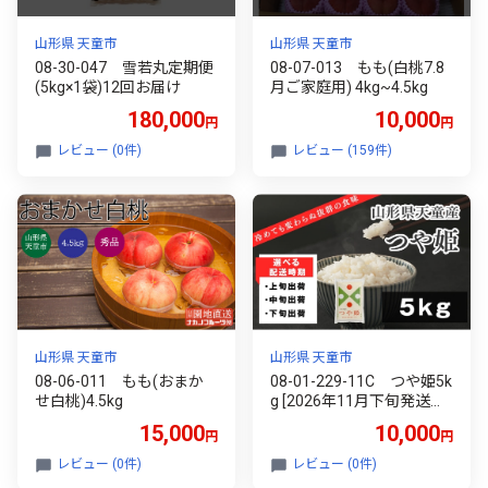
山形県 天童市
山形県 天童市
08-30-047 雪若丸定期便
08-07-013 もも(白桃7.8
(5kg×1袋)12回お届け
月ご家庭用) 4kg~4.5kg
180,000
10,000
円
円
レビュー (0件)
レビュー (159件)
山形県 天童市
山形県 天童市
08-06-011 もも(おまか
08-01-229-11C つや姫5k
せ白桃)4.5kg
g [2026年11月下旬発送・
令和8年産]
15,000
10,000
円
円
レビュー (0件)
レビュー (0件)