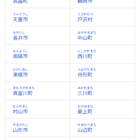
高畠町
鶴岡市
てんどうし
とざわむら
天童市
戸沢村
ながいし
なかやままち
長井市
中山町
なんようし
にしかわまち
南陽市
西川町
ひがしねし
ふながたまち
東根市
舟形町
まむろがわまち
みかわまち
真室川町
三川町
むらやまし
もがみまち
村山市
最上町
やまがたし
やまのべまち
山形市
山辺町