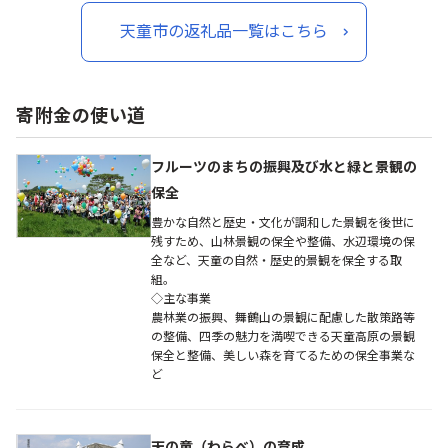
天童市の返礼品一覧はこちら
寄附金の使い道
フルーツのまちの振興及び水と緑と景観の
保全
豊かな自然と歴史・文化が調和した景観を後世に
残すため、山林景観の保全や整備、水辺環境の保
全など、天童の自然・歴史的景観を保全する取
組。
◇主な事業
農林業の振興、舞鶴山の景観に配慮した散策路等
の整備、四季の魅力を満喫できる天童高原の景観
保全と整備、美しい森を育てるための保全事業な
ど
天の童（わらべ）の育成