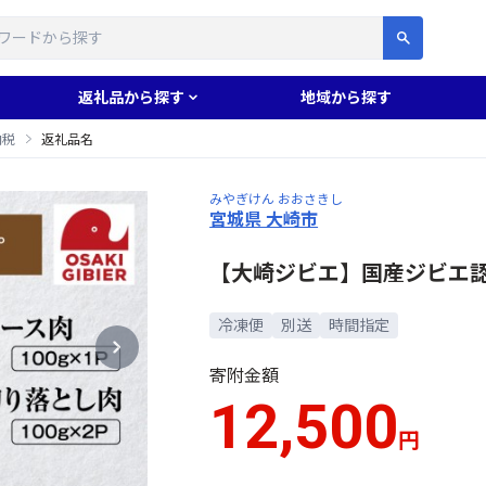
す
返礼品から探す
地域から探す
納税
返礼品名
みやぎけん おおさきし
宮城県 大崎市
【大崎ジビエ】国産ジビエ
冷凍便
別送
時間指定
寄附金額
12,500
円