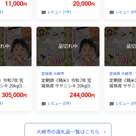
11,000
20,000
円
円
付き・冷凍便 肉 牛肉 焼肉
仙台牛 古川ミート 国産牛
件)
レビュー (1件)
レビュー (0
盛合わせ 食べ比べ ふるさと
納税 焼肉 送料無料
宮城県 大崎市
宮城県 大崎市
》令和7年 宮
定期便《精米》令和7年 宮
定期便《精米
kg(5k
城県産 ササニシキ 20kg(5k
城県産 ササニシキ 20
計100kg）
g×4袋)×4回（計80kg）
g×4袋)×3回（
305,000
244,000
円
円
件)
レビュー (0件)
レビュー (0
大崎市の返礼品一覧はこちら