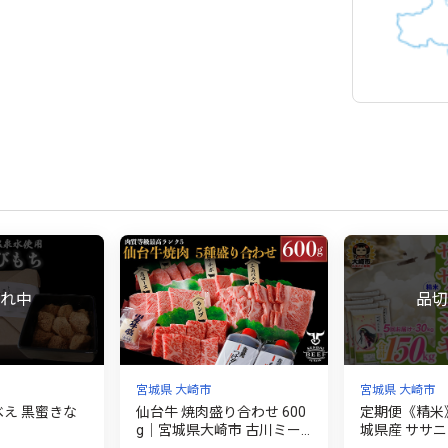
宮城県 大崎市
宮城県 大崎市
ちべえ 黒蜜きな
仙台牛 焼肉盛り合わせ 600
定期便《精米
g｜宮城県大崎市 古川ミー
城県産 ササニシキ 30
ト製造・A5等級使用・タレ
g×6袋)×5回（