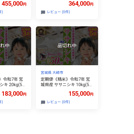
455,000
364,000
円
円
件)
レビュー (0件)
宮城県 大崎市
》令和7年 宮
定期便《精米》令和7年 宮
kg(5k
城県産 ササニシキ 10kg(5k
計60kg）
g×2袋)×5回（計50kg）
183,000
155,000
円
円
件)
レビュー (0件)