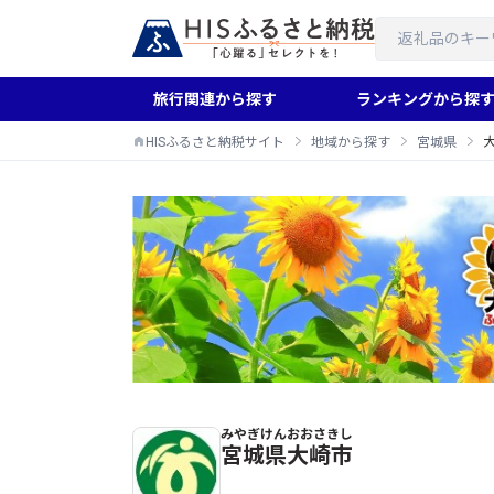
旅行関連から探す
ランキングから探
HISふるさと納税サイト
地域から探す
宮城県
みやぎけん
おおさきし
大崎市のふるさと納税返礼品一覧
宮城県
大崎市