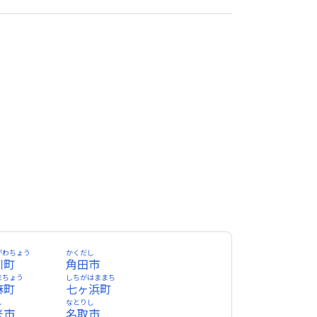
がわちょう
かくだし
川町
角田市
まちょう
しちがはままち
麻町
七ヶ浜町
し
なとりし
米市
名取市