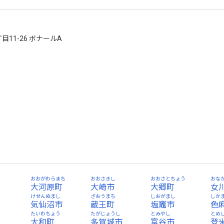
丁目11-26 ボナールA
おおがわらまち
おおさきし
おおさとちょう
おな
大河原町
大崎市
大郷町
女
けせんぬまし
ざおうまち
しおがまし
しか
気仙沼市
蔵王町
塩竈市
色
たいわちょう
たがじょうし
とみやし
とめ
大和町
多賀城市
富谷市
登