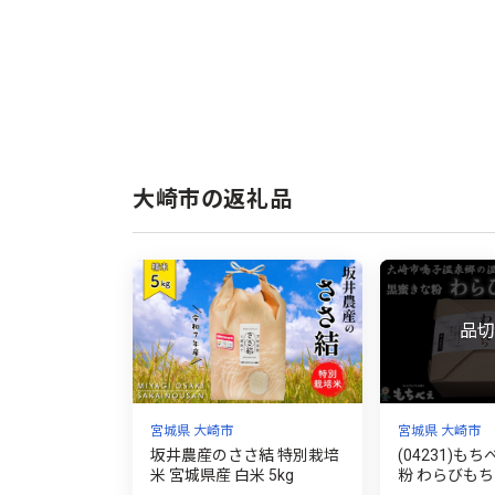
大崎市の返礼品
宮城県 大崎市
宮城県 大崎市
坂井農産のささ結 特別栽培
(04231)も
米 宮城県産 白米 5kg
粉 わらびもち