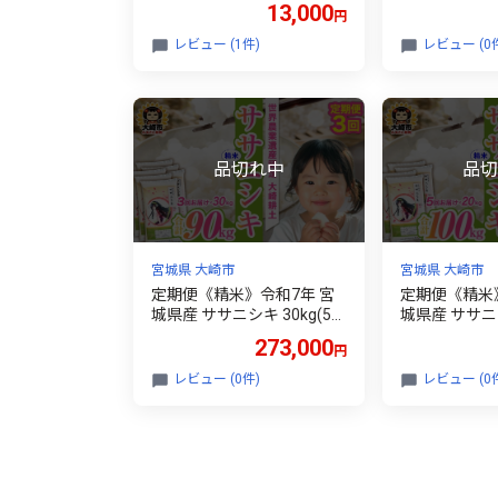
13,000
円
レビュー (1件)
レビュー (0
宮城県 大崎市
宮城県 大崎市
定期便《精米》令和7年 宮
定期便《精米
城県産 ササニシキ 30kg(5k
城県産 ササニシキ 20
g×6袋)×3回（計90kg）
g×4袋)×5回（
273,000
円
レビュー (0件)
レビュー (0