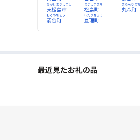
ひがしまつしまし
まつしままち
まるもりま
東松島市
松島町
丸森町
わくやちょう
わたりちょう
涌谷町
亘理町
最近見たお礼の品