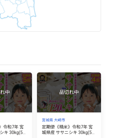
宮城県 大崎市
》令和7年 宮
定期便《精米》令和7年 宮
kg(5k
城県産 ササニシキ 30kg(5k
計150kg）
g×6袋)×4回（計120kg）