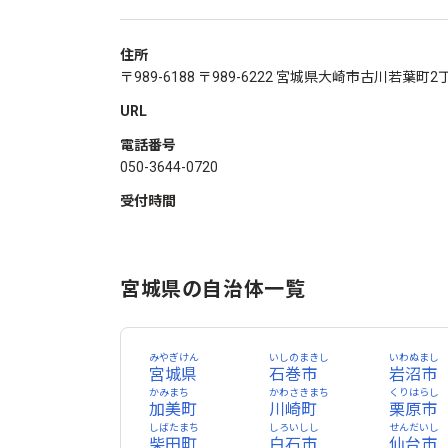
住所
〒989-6188 〒989-6222 宮城県大崎市古川若葉町2
URL
電話番号
050-3644-0720
受付時間
宮城県の自治体一覧
みやぎけん
いしのまきし
いわぬまし
宮城県
石巻市
岩沼市
かみまち
かわさきまち
くりはらし
加美町
川崎町
栗原市
しばたまち
しろいしし
せんだいし
柴田町
白石市
仙台市