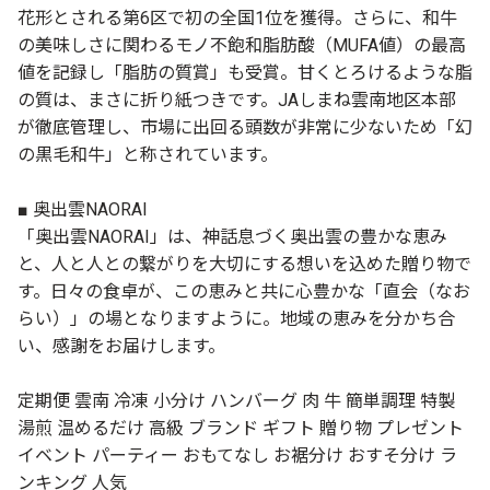
花形とされる第6区で初の全国1位を獲得。さらに、和牛
の美味しさに関わるモノ不飽和脂肪酸（MUFA値）の最高
値を記録し「脂肪の質賞」も受賞。甘くとろけるような脂
の質は、まさに折り紙つきです。JAしまね雲南地区本部
が徹底管理し、市場に出回る頭数が非常に少ないため「幻
の黒毛和牛」と称されています。
■ 奥出雲NAORAI
「奥出雲NAORAI」は、神話息づく奥出雲の豊かな恵み
と、人と人との繋がりを大切にする想いを込めた贈り物で
す。日々の食卓が、この恵みと共に心豊かな「直会（なお
らい）」の場となりますように。地域の恵みを分かち合
い、感謝をお届けします。
定期便 雲南 冷凍 小分け ハンバーグ 肉 牛 簡単調理 特製
湯煎 温めるだけ 高級 ブランド ギフト 贈り物 プレゼント
イベント パーティー おもてなし お裾分け おすそ分け ラ
ンキング 人気