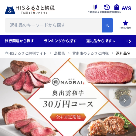
ご利用ガイド
検索履歴
寄附状況
HISの強み
旅行関連から探す
ランキングから探す
返礼品から探す
地域
HISふるさと納税サイト
島根県
雲南市のふるさと納税
返礼品名