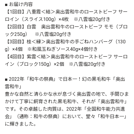
■ お届け内容
【1回目】八重霞＜結＞奥出雲和牛のローストビーフ サー
ロイン（スライス100g）×4枚 ※八雲塩20g付き
【2回目】白雲 奥出雲和牛のローストビーフ モモ（ブロ
ック250g） ※八雲塩20g付き
【3回目】桂＜縁＞奥出雲和牛の手ごねハンバーグ（130
g）×4個 ※和風玉ねぎソース40g×4個付き
【4回目】紫雲＜結＞奥出雲和牛のローストビーフ サーロ
イン（ブロック150g）×2個 ※八雲塩20g付き
■ 2022年「和牛の祭典」で日本一！幻の黒毛和牛「奥出
雲和牛」
豊かな自然と清らかな水が息づく奥出雲の地で、手間ひま
かけて丁寧に飼育された黒毛和牛、それが「奥出雲和牛」
です。その卓越した肉質は、2022年「全国和牛能力共進
会」（通称：和牛の祭典）において、堂々「和牛日本一」
に輝きました。