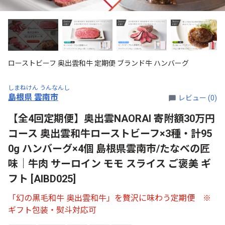
ローストビーフ 奥出雲和牛 定期便 ブランド牛 ハンバーグ
しまねけん うんなんし
島根県 雲南市
レビュー (0)
【全4回定期便】奥出雲NAORAI 寄附額30万円
コース 奥出雲和牛ローストビーフ×3種・計95
0g ハンバーグ×4個 島根県雲南市/たなべの匠
味｜牛肉 サーロイン モモ スライス ご褒美 ギ
フト [AIBD025]
「幻の黒毛和牛 奥出雲和牛」を贅沢に味わう定期便 ※
ギフト包装・熨斗対応可