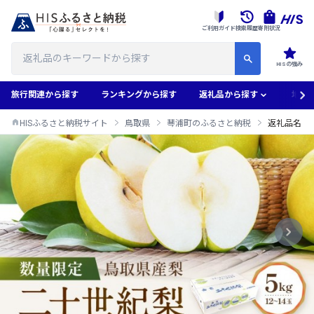
ご利用ガイド
検索履歴
寄附状況
HISの強み
旅行関連から探す
ランキングから探す
返礼品から探す
地域
HISふるさと納税サイト
鳥取県
琴浦町のふるさと納税
返礼品名