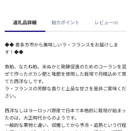
返礼品詳細
魅力ポイント
レビュー
(
0
)
◆◆ 喜多方市から美味しいラ・フランスをお届けしま
す！◆◆
魚粕、なたね粕、米ぬかと発酵促進のためのコーランを混
ぜて作ったボカシ肥と堆肥を使用した栽培で丹精込めて育
てた西洋なしです。
ラ・フランスの芳醇な香りと上品な甘さを是非ご賞味くだ
さい。
西洋なしはヨーロッパ原産で日本で本格的に栽培が始まっ
たのは、大正時代からのようです。
一般的な果物と違い、収穫してから予冷・追熟という行程