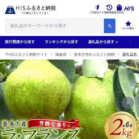
ご利用ガイド
検索履歴
寄附状況
HISの強み
旅行関連から探す
ランキングから探す
返礼品から探す
地域
HISふるさと納税サイト
福島県
喜多方市のふるさと納税
返礼品名