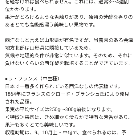
を経なければ食べられません。これには、通常3～4週間
位かかります。
果汁がとろけるような舌触りがあり、独特の芳醇な香りの
あるとても高級感漂う美味しい果物です。
西洋なしと言えば山形県が有名ですが、当農園のある会津
地方北部は山形県に隣接しているため、
気候や地理的条件が非常に似ています。そのため、それに
負けないくらいの西洋梨を栽培することができています。
●ラ・フランス（中生種）
日本で一番多く作られている西洋なしの代表種です。
1864年にフランスのクロード・ブランシュ氏により発見
された品種。
果実の平均サイズは250g～300g前後になります。
＜特徴＞果肉は、きめ細かく滑らかで特有な芳香があり、
果汁も多くとても美味しいです。
収穫時期は、9、10月上・中旬で、食べられるのは、予