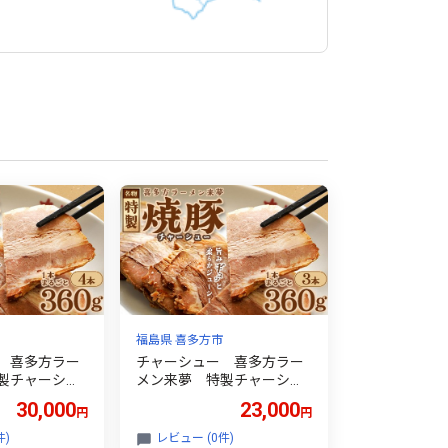
福島県 喜多方市
 喜多方ラー
チャーシュー 喜多方ラー
製チャーシュ
メン来夢 特製チャーシュ
0g×4本 ブロ
ー 360～410g×3本 ブロ
30,000
23,000
円
円
会津 喜多
ック 冷凍 会津 喜多
ーメン おつ
方 喜多方ラーメン おつ
件)
レビュー (0件)