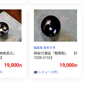
0923】
まみ【07208-0922】
福島県 喜多方市
「無病息災」
蒔絵付酒盃「瓢箪鯰」 【0
4】
7208-0155】
19,000
19,000
円
円
件)
レビュー (0件)