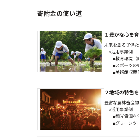
寄附金の使い道
１豊かな心を育
未来を創る子供た
○活用事業例
■教育環境（図
■スポーツの
■美術館収蔵作
２地域の特色を
豊富な農林畜産物
○活用事業例
■観光資源を活
■グリーンツー