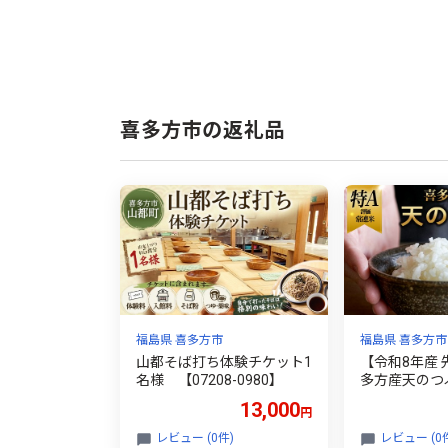
喜多方市の返礼品
福島県 喜多方市
福島県 喜多方市
山都そば打ち体験チケット1
【令和8年産
名様 【07208-0980】
多方産天のつぶ
208-0836】
13,000
円
レビュー (0件)
レビュー (0