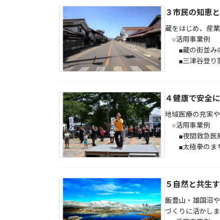
３市民の知恵と
蔵をはじめ、産業
○活用事業例
■蔵の街並みの
■三津谷登り窯
４健康で安全に
地域医療の充実や
○活用事業例
■夜間救急医療
■太極拳のま
５自然と共生す
飯豊山・雄国沼や
づくりに活かしま