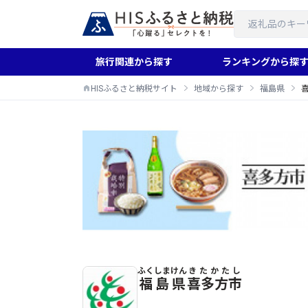
旅行関連から探す
ランキングから探
HISふるさと納税サイト
地域から探す
福島県
ふくしまけん
きたかたし
喜多方市のふるさと納税返礼品一覧
福島県
喜多方市