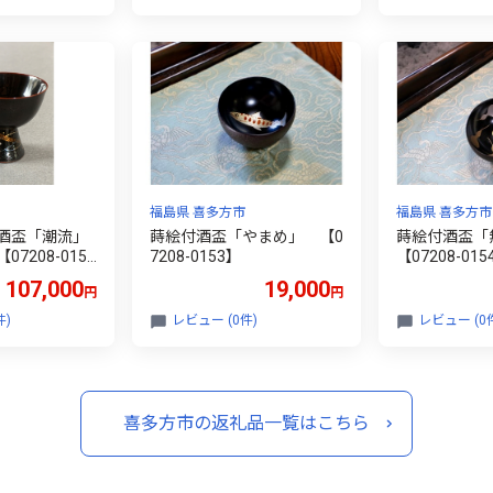
まみ【07208-
福島県 喜多方市
福島県 喜多方市
酒盃「潮流」
蒔絵付酒盃「やまめ」 【0
蒔絵付酒盃
7208-015
7208-0153】
【07208-015
107,000
19,000
円
円
件)
レビュー (0件)
レビュー (0
喜多方市の返礼品一覧はこちら