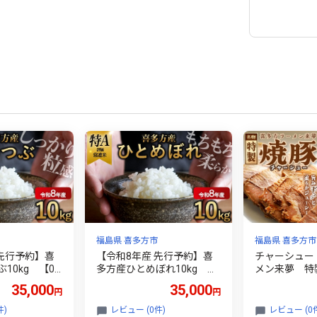
福島県 喜多方市
福島県 喜多方市
 先行予約】喜
【令和8年産 先行予約】喜
チャーシュー
10kg 【07
多方産ひとめぼれ10kg
メン来夢 特
【07208-0835】
ー 360～41
35,000
35,000
円
円
ック 冷凍 
方 喜多方ラ
件)
レビュー (0件)
レビュー (0