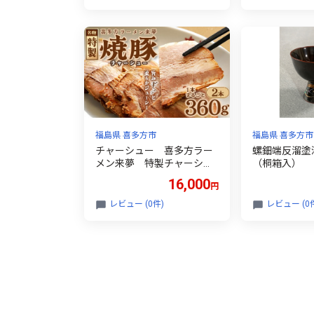
福島県 喜多方市
福島県 喜多方市
チャーシュー 喜多方ラー
螺鈿端反溜塗
メン来夢 特製チャーシュ
（桐箱入） 【0
ー 360～410g×2本 ブロ
6】
16,000
円
ック 冷凍 会津 喜多
方 喜多方ラーメン おつ
レビュー (0件)
レビュー (0
まみ【07208-0921】