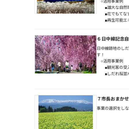
○活用事業例
■雄大な自然環
■花でもてな
■再生可能エネ
６日中線記念自
日中線跡地のしだ
す！
○活用事業例
■観光客の受入
■しだれ桜並木
７市長おまかせ
事業の選択をしな