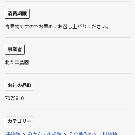
消費期限
青果物ですのでお早めにお召し上がりください。
事業者
北条森農園
お礼の品ID
7075810
カテゴリー
果物類
>
みかん・柑橘類
>
その他みかん・柑橘類