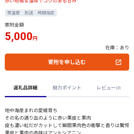
赤い柑橘＆濃厚でコクのある甘み
常温便
別送
時間指定
寄附金額
5,000
円
在庫：あり
寄附を申し込む
返礼品詳細
魅力ポイント
レビュー
(
0
)
地中海産まれの愛媛育ち
その名の通り血のように赤い果皮と果肉
皮も濃い紅だがカットして瞬間果肉色の衝撃と香りは驚愕
果皮と果肉の赤味はアントシアニン