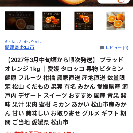
えひめけん まつやまし
愛媛県 松山市
レビュー (0)
【2027年3月中旬頃から順次発送】 ブラッド
オレンジ 1kg ｜愛媛 タロッコ 果物 ビタミン
健康 フルーツ 柑橘 農家直送 産地直送 数量限
定 松山 くだもの 果実 有名 みかん 愛媛県産 瀬
戸内 デザート スイーツ おすすめ 国産 青果 酸
味 果汁 果肉 蜜柑 ミカン あかい 松山市産みか
ん 甘い 美味しい お取り寄せ グルメ ギフト 期
間 ご当地 愛媛県 松山市