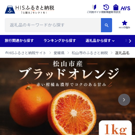
ご利用ガイド
検索履歴
寄附状況
HISの強み
旅行関連から探す
ランキングから探す
返礼品から探す
地域
HISふるさと納税サイト
愛媛県
松山市のふるさと納税
返礼品名