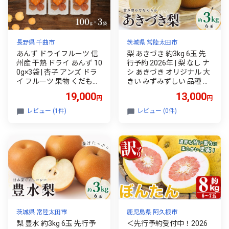
長野県 千曲市
茨城県 常陸太田市
あんず ドライフルーツ 信
梨 あきづき 約3kg 6玉 先
州産 干熟 ドライ あんず 10
行予約 2026年 | 梨 なし ナ
0g×3袋 | 杏子 アンズ ドラ
シ あきづき オリジナル 大
イ フルーツ 果物 くだもの
きい みずみずしい 品種 フ
アプリコット おやつ デザ
ルーツ 産地直送 限定品 贈
19,000
13,000
円
円
ート スイーツ 軽食 お取り
り物 新鮮 お取り寄せ デザ
寄せ おすすめ 人気 贈り物
ート ギフト 風味豊か 大玉
レビュー (1件)
レビュー (0件)
ギフト 長野名物 特産品 国
香り 上品 希少価値 珍しい
産 信州 長野県産 長野 千曲
地域 甘い 限定 果物 果樹
市
果樹園せいよう 茨城県 常
陸太田市
茨城県 常陸太田市
鹿児島県 阿久根市
梨 豊水 約3kg 6玉 先行予
＜先行予約受付中！2026