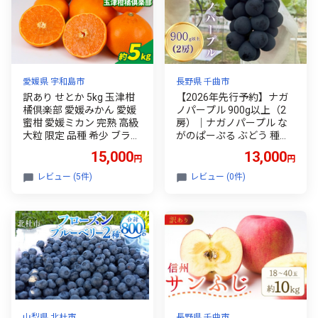
愛媛県 宇和島市
長野県 千曲市
訳あり せとか 5kg 玉津柑
【2026年先行予約】ナガ
橘倶楽部 愛媛みかん 愛媛
ノパープル 900g以上（2
蜜柑 愛媛ミカン 完熟 高級
房）｜ナガノパープル な
大粒 限定 品種 希少 ブラン
がのぱーぷる ぶどう 種無
ド シャキシャキ 玉津 みか
し 黒ぶどう 皮ごと 信州 長
15,000
13,000
円
円
ん mikan 果物 くだもの フ
野 長野県 千曲市
ルーツ 柑橘 甘い 甘味 蜜柑
レビュー (5件)
レビュー (0件)
産地直送 数量限定 国産 愛
媛 愛媛県産 宇和島 B015-0
72028
山梨県 北杜市
長野県 千曲市