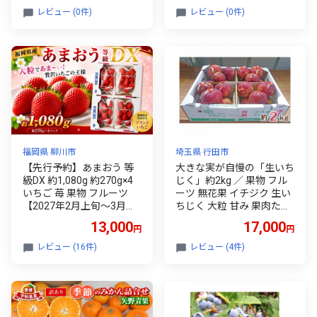
上品 甘い 限定 果樹 旬 ジ
レビュー (0件)
レビュー (0件)
ューシー みずみずしい 高
糖度 季節のフルーツ 埼玉
県 久喜市
福岡県 柳川市
埼玉県 行田市
【先行予約】あまおう 等
大きな実が自慢の「生いち
級DX 約1,080g 約270g×4
じく」約2kg ／ 果物 フル
いちご 苺 果物 フルーツ
ーツ 無花果 イチジク 生い
【2027年2月上旬～3月下
ちじく 大粒 甘み 果肉たっ
旬発送予定】
ぷり 皮が薄い フレッシュ
13,000
17,000
円
円
旬の果物 贈り物 デザート
埼玉県 No.006
レビュー (16件)
レビュー (4件)