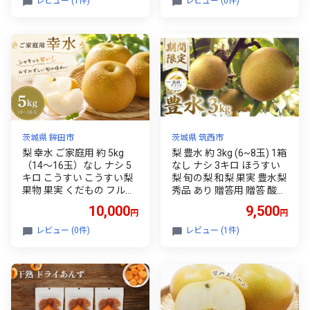
レビュー (1件)
レビュー (0件)
みずみずしい 高糖度 季節
のフルーツ 埼玉県 久喜市
茨城県 鉾田市
茨城県 筑西市
梨 幸水 ご家庭用 約 5kg
梨 豊水 約 3kg (6~8玉) 1箱
（14～16玉）なし ナシ 5
なし ナシ 3キロ ほうすい
キロ こうすい こうすい梨
梨 旬の梨 和梨 果実 豊水梨
果物 果実 くだもの フルー
秀品 あり 贈答用 贈答 酸味
ツ fruit nasi 茨城県 鉾田市
甘み 品種 果肉 果汁 たっぷ
10,000
9,500
円
円
山﨑農園
り 果物 くだもの デザート
フルーツ fruit nasi 2026年
レビュー (0件)
レビュー (1件)
産 旬の果物 旬のフルーツ
高評価 大人気 おすすめ 特
産品 茨城県産 JA 北つくば
関東 茨城 筑西