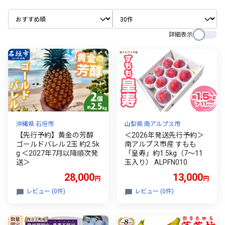
詳細表示
沖縄県 石垣市
山梨県 南アルプス市
【先行予約】黄金の芳醇
＜2026年発送先行予約＞
ゴールドバレル 2玉 約2.5k
南アルプス市産 すもも
g ＜2027年7月以降順次発
「皇寿」約1.5kg（7～11
送＞
玉入り） ALPFN010
28,000
13,000
円
円
レビュー (0件)
レビュー (0件)