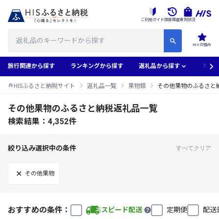
ご利用ガイド
検索履歴
寄附状況
HISの強み
旅行関連から探す
ランキングから探す
返礼品から探す
地域
HISふるさと納税サイト
返礼品一覧
果物類
その他果物のふるさと
その他果物のふるさと納税返礼品一覧
検索結果：4,352件
絞り込み選択中の条件
すべてクリア
その他果物
おすすめの条件：
スピード配送
定期便
配送