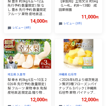
梨 豊水 約3kg 6玉～12玉
【家庭用】土佐文旦 約5kg
先行予約 数量限定 | 梨 な
（L～4L、約8～13個） 成
し 豊水 先行予約 数量限定
田果樹園
フルーツ 果物 産地直送 限
11,000
円
定品 贈り物 新鮮 お取り寄
14,000
円
せ デザート ギフト 風味豊
レビュー (3件)
か 香り 上品 珍しい 地域
レビュー (4件)
甘い 限定 果樹 小林梨園 埼
玉県 久喜市
埼玉県 久喜市
沖縄県 石垣市
梨 幸水 約3kg 6玉～10玉 2
＜2026年6月より順次発送
026年 先行予約 数量限定 |
＞贅沢3種フローズンパイ
梨 フルーツ 果物 幸水 和梨
ナップル 3パック | 沖縄県
産地直送 限定品 贈り物 新
石垣市 果物 パイナップル
鮮 お取り寄せ デザート ギ
冷凍 パイン フローズン 送
12,000
12,000
円
円
フト 風味豊か 香り 上品 甘
料無料 先行予約
い 限定 果樹 旬 ジューシー