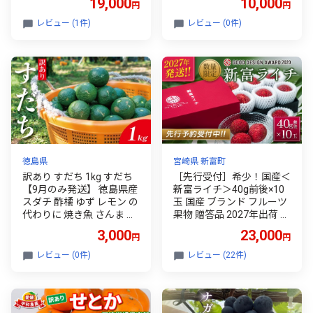
19,000
10,000
円
円
果物 フルーツ 先行予約 和
美浜町
梨 数量限定
レビュー (1件)
レビュー (0件)
徳島県
宮崎県 新富町
訳あり すだち 1kg すだち
［先行受付］希少！国産＜
【9月のみ発送】 徳島県産
新富ライチ＞40g前後×10
スダチ 酢橘 ゆず レモン の
玉 国産 ブランド フルーツ
代わりに 焼き魚 さんま か
果物 贈答品 2027年出荷 予
つお 刺身 唐揚げ そうめん
約返礼品【B120-27】
3,000
23,000
円
円
お酒 に最適 徳島県 神山町
5000円 以内
レビュー (0件)
レビュー (22件)