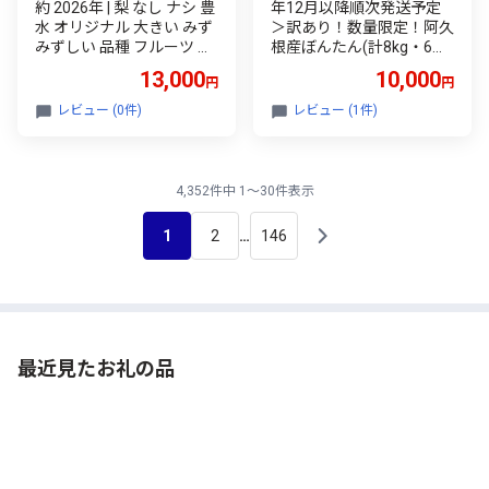
約 2026年 | 梨 なし ナシ 豊
年12月以降順次発送予定
水 オリジナル 大きい みず
＞訳あり！数量限定！阿久
みずしい 品種 フルーツ 産
根産ぼんたん(計8kg・6～
地直送 限定品 贈り物 新鮮
7玉) 国産 ボンタン 柑橘 果
13,000
10,000
円
円
お取り寄せ デザート ギフ
物 期間限定 文旦 訳アリ 不
ト 風味豊か 大玉 香り 上品
揃い【あくね旬の店いきい
レビュー (0件)
レビュー (1件)
希少価値 珍しい 地域 甘い
き館】akn015-13
限定 果物 果樹 果樹園せい
よう 茨城県 常陸太田市
4,352件中 1～30件表示
1
2
146
…
最近見たお礼の品