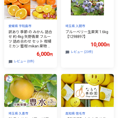
愛媛県 宇和島市
埼玉県 入間市
訳あり 季節 の みかん 詰合
ブルーベリー生果実 1.6kg
せ 約 4kg 矢野青果 フルー
【1298897】
ツ 詰め合わせ セット 柑橘
10,000
円
ミカン 蜜柑 mikan 果物 く
だもの 愛媛みかん 愛媛蜜
レビュー (23件)
6,000
円
柑 濃厚みかん 産地直送 数
量限定 国産 愛媛 宇和島 B
レビュー (0件)
006-171048
埼玉県 久喜市
高知県 宿毛市