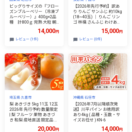
ビッグりサイズの『フロー
【2026年先行予約】訳あ
ズンブルーベリー（冷凍ブ
り りんご サンふじ 約10kg
ルーベリー）』400g×2品
(18~40玉) ｜ りんご リン
種 計800ｇ 完熟 大粒 朝
ゴ 林檎 さんふじ わけあり
採り 無農薬 アソート 八ヶ
ワケあり フルーツ 果物 信
14,000
15,000
円
円
岳南麓育ち
州りんご 産地直送 千曲市
長野県産 信州
レビュー (1件)
レビュー (0件)
埼玉県 久喜市
沖縄県 石垣市
梨 あきづき 5kg 11玉 12玉
【2026年7月以降順次発
2026年 先行予約 数量限定
送】川平パイン お徳用訳
| 梨 フルーツ 果物 あきづ
あり4kg ( 品種・玉数・サ
き 和梨 産地直送 限定品 贈
イズお任せ ) KN-6
り物 新鮮 お取り寄せ デザ
20,000
14,000
円
円
ート ギフト 風味豊か 香り