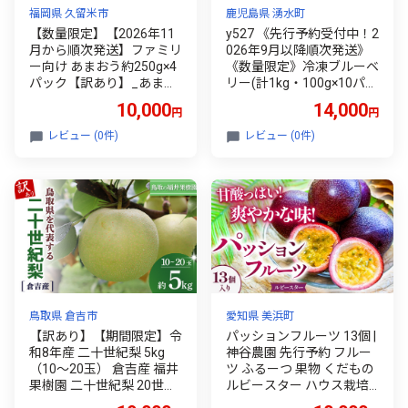
福岡県 久留米市
鹿児島県 湧水町
【数量限定】【2026年11
y527 《先行予約受付中！2
月から順次発送】ファミリ
026年9月以降順次発送》
ー向け あまおう約250g×4
《数量限定》冷凍ブルーベ
パック【訳あり】_あまお
リー(計1kg・100g×10パッ
う 250g 4パック 国産 福岡
ク) 冷凍 無農薬 国産 九州
10,000
14,000
円
円
県産 ブランドいちご アフ
産 鹿児島県産 くだもの 果
ター保証 食べ方いろいろ
物 フルーツ シャーベット
レビュー (0件)
レビュー (0件)
甘い 果物 フルーツ ストロ
ジャム フローズン ベリー
ベリー 苺 エコファーマー
おやつ デザート 【体験型
認定農家 お取り寄せ スイ
観光農園さつまドリームフ
ーツ デザート 家庭用 福岡
ァーム】
県 久留米市 送料無料_Fi07
2
鳥取県 倉吉市
愛知県 美浜町
【訳あり】【期間限定】令
パッションフルーツ 13個 |
和8年産 二十世紀梨 5kg
神谷農園 先行予約 フルー
（10～20玉） 倉吉産 福井
ツ ふるーつ 果物 くだもの
果樹園 二十世紀梨 20世紀
ルビースター ハウス栽培
梨 梨 なし ナシ ブランド梨
産地直送 完熟 愛知県 知多