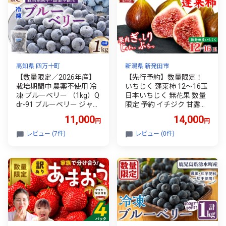
高知県 四万十町
新潟県 新発田市
【数量限定／2026年産】
【先行予約】数量限定！
栽培期間中 農薬不使用 冷
いちじく 蓬莱柿 12～16玉
凍 ブルーベリー （1kg）Q
日本いちじく 無花果 数量
dr-91 ブルーベリー ジャム
限定 予約 イチジク 甘露煮
ヨーグルト スムージー パ
ジャム コンポート 食物繊
11,000
14,000
円
円
イ スイーツ 朝食 贈り物 お
維 大きめ 旬 果物 くだもの
取り寄せ ギフト 果物 無農
人気 フルーツ 秋 秋の味覚
レビュー (7件)
レビュー (0件)
薬
うまい 日本イチジク 新発
田 五十公野 お取り寄せ 農
家直送 冷蔵 新潟県 新発田
市 アサカ農園 asaka003