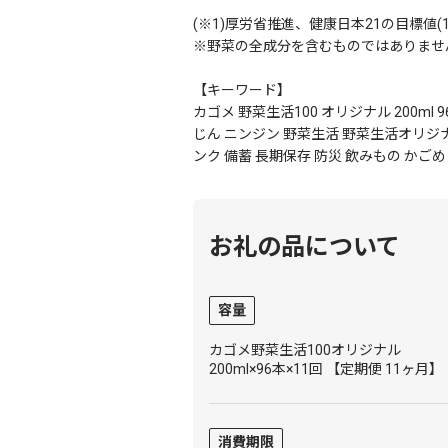
(※1)厚労省推進、健康日本21の目標値(1日
※野菜の全成分を含むものではありませ
【キーワード】
カゴメ 野菜生活100 オリジナル 200ml
じん ニンジン 野菜生活 野菜生活オリジナ
ンク 備蓄 長期保存 防災 飲みもの かごめ k
お礼の品について
容量
カゴメ野菜生活100オリジナル
200ml×96本×11回 【定期便 11ヶ月】
消費期限