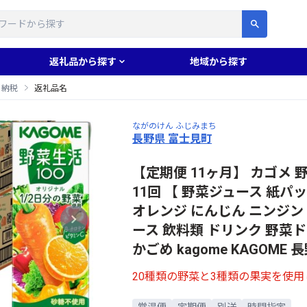
す
返礼品から探す
地域から探す
と納税
返礼品名
ながのけん ふじみまち
長野県 富士見町
【定期便 11ヶ月】 カゴメ 野菜
11回 【 野菜ジュース 紙パ
オレンジ にんじん ニンジン
ース 飲料類 ドリンク 野菜ド
かごめ kagome KAGOME
20種類の野菜と3種類の果実を使
常温便
定期便
別送
時間指定