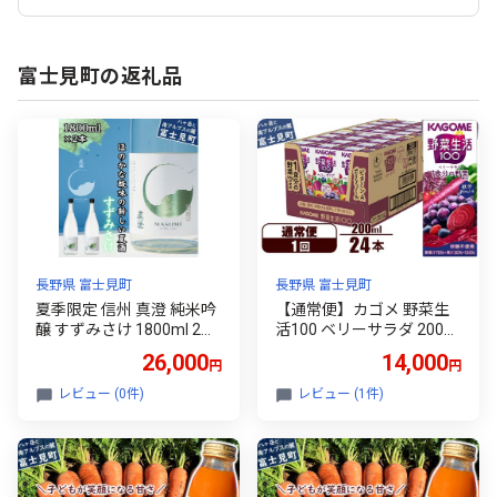
富士見町の返礼品
長野県 富士見町
長野県 富士見町
夏季限定 信州 真澄 純米吟
【通常便】カゴメ 野菜生
醸 すずみさけ 1800ml 2本
活100 ベリーサラダ 200ml
日本酒 地酒 酒 食中酒 数量
×24本 ジュース 野菜 果実
26,000
14,000
円
円
限定 宮坂醸造 老舗 諏訪五
ミックスジュース 果汁飲
蔵 富士見蔵 プレゼント ギ
料 紙パック 砂糖不使用 1
レビュー (0件)
レビュー (1件)
フト 贈答 贈り物 家飲み 晩
食分の野菜 鉄分 ポリフェ
酌 お歳暮 父の日 母の日 信
ノール ビタミンA 飲料類
州 長野県 富士見町
ドリンク 野菜ドリンク 備
蓄 長期保存 防災 飲みもの
長野県 富士見町