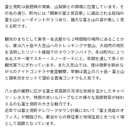
富士見町は長野県の南東、山梨県との県境に位置しています。そ
の名の通り、町内には「関東の富士見百景」に選出される屈指の
富士山ビューポイントが３つあり、雄大な富士山の姿が美しく見
える町です。
観光のまちとして東京・名古屋から２時間程の場所にあることか
ら、夏は八ヶ岳や入笠山へのトレッキングや登山、大自然の地形
を活用したリゾート施設でのマウンテンバイク、冬は町内に２つ
あるスキー場でスキー・スノーボードにと、年間を通して多くの
観光客でにぎわっています。また入笠山では、夜は夜景を眺めな
がらのナイトゴンドラや星空観察、早朝は雲上の八ヶ岳・富士山
と御来光をセットで望める雲海ゴンドラも人気です。
八ヶ岳の裾野に広がる富士見高原の冷涼な気候を生かしたキャベ
ツ・レタスや、特産の赤いルバーブなどの様々な高原野菜が味わ
えるのも富士見町の大きな魅力です。
近年では富士見町テレワークタウン計画において「富士見森のオ
フィス」が開設され、都会からの移住者と地域住民とをつなぐ場
として話題となっています。