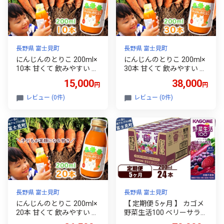
長野県 富士見町
長野県 富士見町
にんじんのとりこ 200ml×
にんじんのとりこ 200ml×
10本 甘くて 飲みやすい ス
30本 甘くて 飲みやすい ス
トレート果汁 果肉 つぶつ
トレート果汁 果肉 つぶつ
15,000
38,000
円
円
ぶ スムージー 〈 にんじん
ぶ スムージー 〈 にんじん
ニンジン 人参 キャロット
ニンジン 人参 キャロット
レビュー (0件)
レビュー (0件)
りんご リンゴ 林檎 アップ
りんご リンゴ 林檎 アップ
ル 野菜 ベジタブル ミック
ル 野菜 ベジタブル ミック
ス ジュース 飲料 飲み物 ド
ス ジュース 飲料 飲み物 ド
リンク 無添加 農薬不使用
リンク 無添加 農薬不使用
にんじんのとりこ 八ヶ岳
にんじんのとりこ 八ヶ岳
わくわくファーム 〉
わくわくファーム 〉
長野県 富士見町
長野県 富士見町
にんじんのとりこ 200ml×
【 定期便 5ヶ月 】 カゴメ
20本 甘くて 飲みやすい ス
野菜生活100 ベリーサラダ
トレート果汁 果肉 つぶつ
200ml×24本 ジュース 野菜