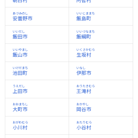
朝日村
阿智村
あづみのし
いいじままち
安曇野市
飯島町
いいだし
いいづなまち
飯田市
飯綱町
いいやまし
いくさかむら
飯山市
生坂村
いけだまち
いなし
池田町
伊那市
うえだし
おうたきむら
上田市
王滝村
おおまちし
おかやし
大町市
岡谷市
おがわむら
おたりむら
小川村
小谷村