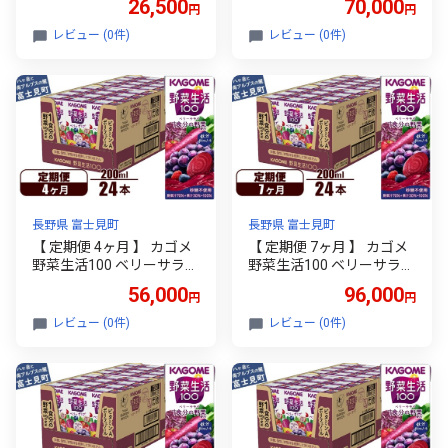
26,500
70,000
円
円
ぶ スムージー 〈 にんじん
果実ミックスジュース 果
ニンジン 人参 キャロット
汁飲料 紙パック 砂糖不使
レビュー (0件)
レビュー (0件)
りんご リンゴ 林檎 アップ
用 4食分の野菜 鉄分 ポリ
ル 野菜 ベジタブル ミック
フェノール ビタミンA 飲
ス ジュース 飲料 飲み物 ド
料類 ドリンク 野菜ドリン
リンク 無添加 農薬不使用
ク 備蓄 長期保存 防災 飲み
にんじんのとりこ 八ヶ岳
もの 長野県 富士見町
わくわくファーム 〉
長野県 富士見町
長野県 富士見町
【 定期便 4ヶ月 】 カゴメ
【 定期便 7ヶ月 】 カゴメ
野菜生活100 ベリーサラダ
野菜生活100 ベリーサラダ
200ml×24本 ジュース 野菜
200ml×24本 ジュース 野菜
56,000
96,000
円
円
果実ミックスジュース 果
果実ミックスジュース 果
汁飲料 紙パック 砂糖不使
汁飲料 紙パック 砂糖不使
レビュー (0件)
レビュー (0件)
用 3食分の野菜 鉄分 ポリ
用 6食分の野菜 鉄分 ポリ
フェノール ビタミンA 飲
フェノール ビタミンA 飲
料類 ドリンク 野菜ドリン
料類 ドリンク 野菜ドリン
ク 備蓄 長期保存 防災 飲み
ク 備蓄 長期保存 防災 飲み
もの 長野県 富士見町
もの 長野県 富士見町