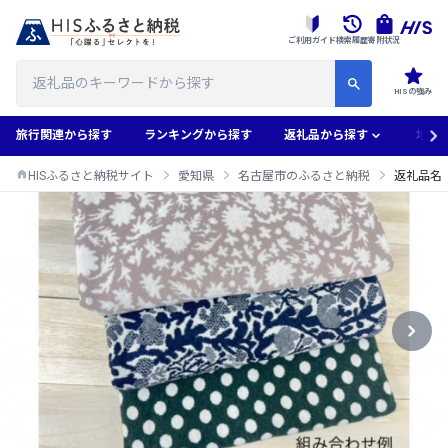
ご利用ガイド
検索履歴
寄附状況
HISの強み
旅行関連から探す
ランキングから探す
返礼品から探す
地域
HISふるさと納税サイト
愛知県
名古屋市のふるさと納税
返礼品名