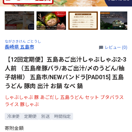
ながさきけん ごとうし
長崎県 五島市
レビュー (0)
【12回定期便】五島あご出汁しゃぶしゃぶ2-3
人前 （五島産豚バラ/あご出汁/〆のうどん/柚
子胡椒） 五島市/NEWパンドラ[PAD015] 五島
うどん 豚肉 出汁 お鍋 なべ 鍋
しゃぶしゃぶ 豚 あごだし 五島うどん セット ブタバラス
ライス 豚しゃぶ
冷凍便
定期便
別送
時間指定
寄附金額