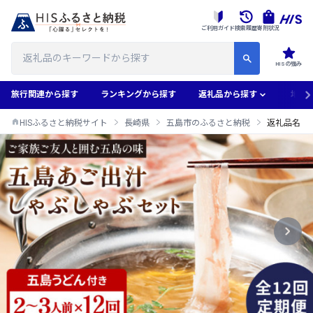
ご利用ガイド
検索履歴
寄附状況
HISの強み
旅行関連から探す
ランキングから探す
返礼品から探す
地域
HISふるさと納税サイト
長崎県
五島市のふるさと納税
返礼品名