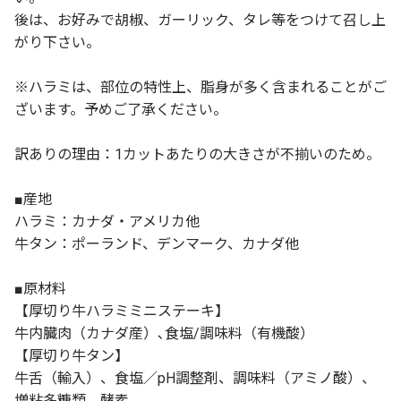
後は、お好みで胡椒、ガーリック、タレ等をつけて召し上
がり下さい。
※ハラミは、部位の特性上、脂身が多く含まれることがご
ざいます。予めご了承ください。
訳ありの理由：1カットあたりの大きさが不揃いのため。
■産地
ハラミ：カナダ・アメリカ他
牛タン：ポーランド、デンマーク、カナダ他
■原材料
【厚切り牛ハラミミニステーキ】
牛内臓肉（カナダ産）､食塩/調味料（有機酸）
【厚切り牛タン】
牛舌（輸入）、食塩／pH調整剤、調味料（アミノ酸）、
増粘多糖類、酵素