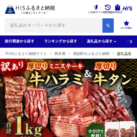
ご利用ガイド
検索履歴
寄附状況
HISの強み
旅行関連から探す
ランキングから探す
返礼品から探す
地域
HISふるさと納税サイト
熊本県
湯前町のふるさと納税
返礼品名