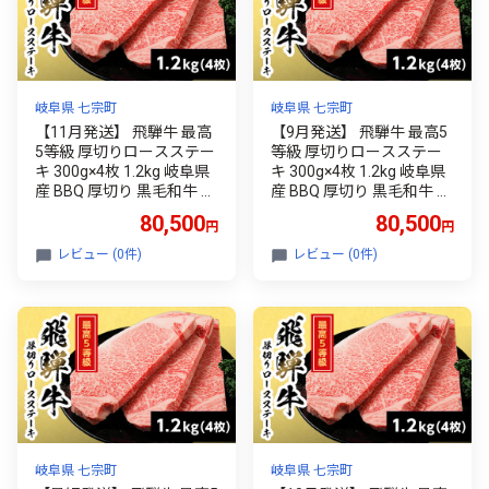
岐阜県 七宗町
岐阜県 七宗町
【11月発送】 飛騨牛 最高
【9月発送】 飛騨牛 最高5
5等級 厚切りロースステー
等級 厚切りロースステー
キ 300g×4枚 1.2kg 岐阜県
キ 300g×4枚 1.2kg 岐阜県
産 BBQ 厚切り 黒毛和牛 5
産 BBQ 厚切り 黒毛和牛 5
等級 ロース ステーキ 霜降
等級 ロース ステーキ 霜降
80,500
80,500
円
円
り 牛肉 牛 国産 お取り寄せ
り 牛肉 牛 国産 お取り寄せ
ごちそう 自宅用 和牛 最短
ごちそう 自宅用 和牛 最短
レビュー (0件)
レビュー (0件)
発送 養老ミート
発送 養老ミート
岐阜県 七宗町
岐阜県 七宗町