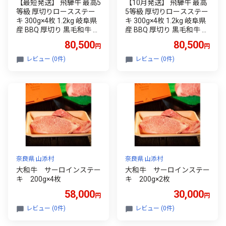
【最短発送】 飛騨牛 最高5
【10月発送】 飛騨牛 最高
等級 厚切りロースステー
5等級 厚切りロースステー
キ 300g×4枚 1.2kg 岐阜県
キ 300g×4枚 1.2kg 岐阜県
産 BBQ 厚切り 黒毛和牛 5
産 BBQ 厚切り 黒毛和牛 5
等級 ロース ステーキ 霜降
等級 ロース ステーキ 霜降
80,500
80,500
円
円
り 牛肉 牛 国産 お取り寄せ
り 牛肉 牛 国産 お取り寄せ
ごちそう 自宅用 和牛 最短
ごちそう 自宅用 和牛 最短
レビュー (0件)
レビュー (0件)
発送 養老ミート
発送 養老ミート
奈良県 山添村
奈良県 山添村
大和牛 サーロインステー
大和牛 サーロインステー
キ 200g×4枚
キ 200g×2枚
58,000
30,000
円
円
レビュー (0件)
レビュー (0件)