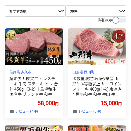
詳細表示
佐賀県 多久市
山形県 西川町
超希少！佐賀牛 ヒレステ
≪数量限定≫山形県産 山
ーキ 牛肉 ステーキ ヒレ 合
形牛 4等級以上 サーロイン
計 450g（3枚）| 黒毛和牛
ステーキ 400g(1枚) 冷凍 A
国産牛 ブランド牛 和牛 ヒ
4 黒毛和牛 和牛 牛肉 牛 肉
レ肉 フィレ ヘレ 赤身 肉
ステーキ 贅沢 贈答 ギフト
58,000
15,000
円
円
お肉 牛肉 ギフト 贈答 贈答
プレゼント 自宅 家庭 山形
用 人気 _e-23
県 西川町 月山 FYN6-087
レビュー (4件)
レビュー (0件)