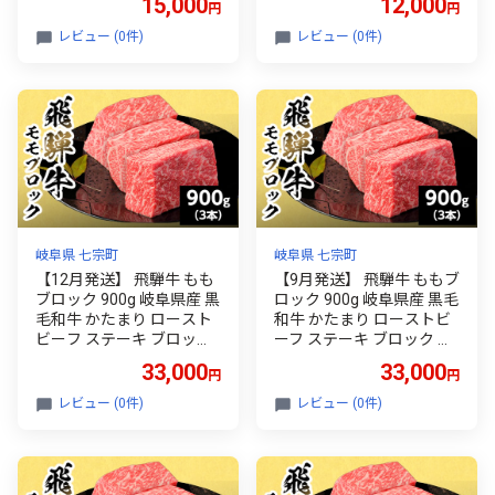
15,000
12,000
円
円
小分け 焼肉 BBQ おかず ギ
ン塩 牛たん塩 天日塩 冷凍
フト 熊本県 八代市
BBQ バーベキュー アウト
レビュー (0件)
レビュー (0件)
ドア 厚切り タン 焼くだけ
簡単調理 真空冷凍 _b-445
岐阜県 七宗町
岐阜県 七宗町
【12月発送】 飛騨牛 もも
【9月発送】 飛騨牛 ももブ
ブロック 900g 岐阜県産 黒
ロック 900g 岐阜県産 黒毛
毛和牛 かたまり ロースト
和牛 かたまり ローストビ
ビーフ ステーキ ブロック
ーフ ステーキ ブロック 赤
赤身 牛肉 牛 国産 お取り寄
身 牛肉 牛 国産 お取り寄せ
33,000
33,000
円
円
せ ごちそう 自宅用 和牛 最
ごちそう 自宅用 和牛 最短
短発送 養老ミート
発送 養老ミート
レビュー (0件)
レビュー (0件)