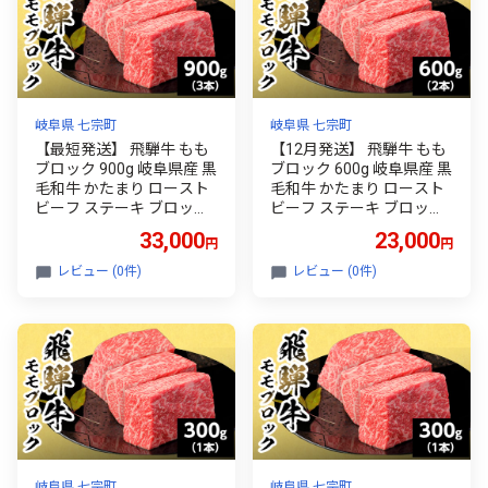
岐阜県 七宗町
岐阜県 七宗町
【最短発送】 飛騨牛 もも
【12月発送】 飛騨牛 もも
ブロック 900g 岐阜県産 黒
ブロック 600g 岐阜県産 黒
毛和牛 かたまり ロースト
毛和牛 かたまり ロースト
ビーフ ステーキ ブロック
ビーフ ステーキ ブロック
赤身 牛肉 牛 国産 お取り寄
赤身 牛肉 牛 国産 お取り寄
33,000
23,000
円
円
せ ごちそう 自宅用 和牛 最
せ ごちそう 自宅用 和牛 最
短発送 養老ミート
短発送 養老ミート
レビュー (0件)
レビュー (0件)
岐阜県 七宗町
岐阜県 七宗町