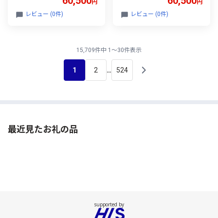
60,500
60,500
円
円
り 牛肉 牛 国産 お取り寄せ
り 牛肉 牛 国産 お取り寄せ
ごちそう 自宅用 和牛 最短
ごちそう 自宅用 和牛 最短
レビュー (0件)
レビュー (0件)
発送 養老ミート
発送 養老ミート
15,709件中 1～30件表示
1
2
524
…
最近見たお礼の品