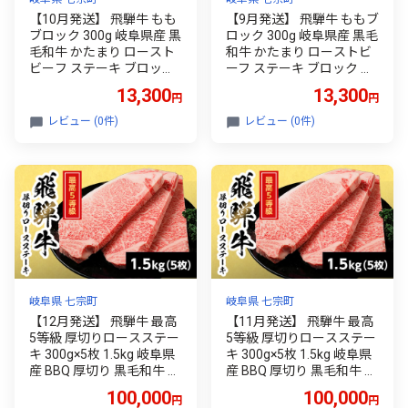
【10月発送】 飛騨牛 もも
【9月発送】 飛騨牛 ももブ
ブロック 300g 岐阜県産 黒
ロック 300g 岐阜県産 黒毛
毛和牛 かたまり ロースト
和牛 かたまり ローストビ
ビーフ ステーキ ブロック
ーフ ステーキ ブロック 赤
赤身 牛肉 牛 国産 お取り寄
身 牛肉 牛 国産 お取り寄せ
13,300
13,300
円
円
せ ごちそう 自宅用 和牛 最
ごちそう 自宅用 和牛 最短
短発送 養老ミート
発送 養老ミート
レビュー (0件)
レビュー (0件)
岐阜県 七宗町
岐阜県 七宗町
【12月発送】 飛騨牛 最高
【11月発送】 飛騨牛 最高
5等級 厚切りロースステー
5等級 厚切りロースステー
キ 300g×5枚 1.5kg 岐阜県
キ 300g×5枚 1.5kg 岐阜県
産 BBQ 厚切り 黒毛和牛 5
産 BBQ 厚切り 黒毛和牛 5
等級 ロース ステーキ 霜降
等級 ロース ステーキ 霜降
100,000
100,000
円
円
り 牛肉 牛 国産 お取り寄せ
り 牛肉 牛 国産 お取り寄せ