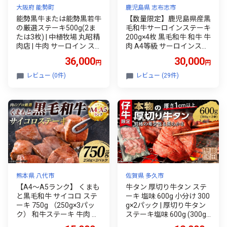
大阪府 能勢町
鹿児島県 志布志市
能勢黒牛または能勢黒若牛
【数量限定】鹿児島県産黒
の厳選ステーキ500g(2ま
毛和牛サーロインステーキ
たは3枚) | 中植牧場 丸昭精
200g×4枚 黒毛和牛 和牛 牛
肉店 | 牛肉 サーロイン ス
肉 A4等級 サーロインステ
テーキ 能勢黒牛 能勢黒若
ーキ サーロイン ステーキ
36,000
30,000
円
円
牛 濃厚 柔らか 国産 おすす
霜降り 数量限定 九州産 国
め 送料無料 贈答 ギフト |
産 c0-146
レビュー (0件)
レビュー (29件)
大阪府 能勢町 送料無料
熊本県 八代市
佐賀県 多久市
【A4～A5ランク】 くまも
牛タン 厚切り牛タン ステ
と黒毛和牛 サイコロ ステ
ーキ 塩味 600g 小分け 300
ーキ 750g （250g×3パッ
g×2パック | 厚切り牛タン
ク） 和牛ステーキ 牛肉 お
ステーキ塩味 600g (300g×
肉 サイコロ 黒毛和牛 冷凍
2) 肉 焼肉 牛肉 牛たん 牛タ