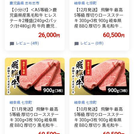
鹿児島県 志布志市
岐阜県 七宗町
【小分け】＜A5等級＞鹿
【12月発送】 飛騨牛 最高
児島県産黒毛和牛 ヒレス
5等級 厚切りロースステー
テーキ2種盛(240g×2パッ
キ 300g×3枚 900g 岐阜県
ク/計480g) 肉 牛肉 鹿児島
産 BBQ 厚切り 黒毛和牛 5
県産 国産 小分け ステーキ
等級 ロース ステーキ 霜降
26,000
60,500
円
円
ステーキ肉 ヒレ ヒレ肉 黒
り 牛肉 牛 国産 お取り寄せ
毛和牛 希少部位 A5 赤身
ごちそう 自宅用 和牛 最短
レビュー (4件)
レビュー (0件)
全国和牛能力共進会 サイ
発送 養老ミート
コロ セット b6-023
岐阜県 七宗町
岐阜県 七宗町
【11月発送】 飛騨牛 最高
【10月発送】 飛騨牛 最高
5等級 厚切りロースステー
5等級 厚切りロースステー
キ 300g×3枚 900g 岐阜県
キ 300g×3枚 900g 岐阜県
産 BBQ 厚切り 黒毛和牛 5
産 BBQ 厚切り 黒毛和牛 5
等級 ロース ステーキ 霜降
等級 ロース ステーキ 霜降