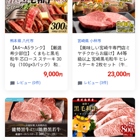
熊本県 八代市
宮崎県 小林市
【A4～A5ランク】 【厳選
【美味しい宮崎牛専門店ミ
希少部位】 くまもと黒毛
ヤチクからお届け】A4等
和牛 芯ロース ステーキ 30
級以上 宮崎黒毛和牛 ヒレ
0g （100g×3パック） 和牛
ステーキ 2枚セット（牛肉
ステーキ 牛肉 お肉 ロース
黒毛和牛 肉 お肉 ヒレ ステ
9,000
23,000
円
円
黒毛和牛 冷凍 小分け 焼肉
ーキ）
BBQ おかず ギフト 熊本県
レビュー (0件)
レビュー (3件)
八代市