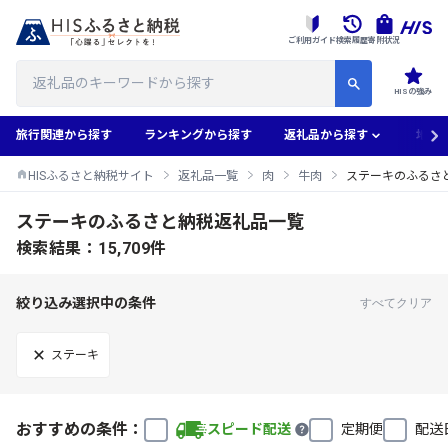
ご利用ガイド
検索履歴
寄附状況
HISの強み
旅行関連から探す
ランキングから探す
返礼品から探す
地域
HISふるさと納税サイト
返礼品一覧
肉
牛肉
ステーキのふるさ
ステーキのふるさと納税返礼品一覧
検索結果：15,709件
絞り込み選択中の条件
すべてクリア
ステーキ
おすすめの条件：
スピード配送
定期便
配送