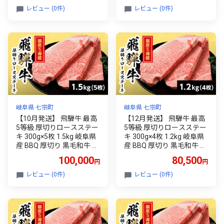
ごちそう 自宅用 和牛 最短
ごちそう 自宅用 和牛 最短
レビュー (0件)
レビュー (0件)
発送 養老ミート
発送 養老ミート
岐阜県 七宗町
岐阜県 七宗町
【10月発送】 飛騨牛 最高
【12月発送】 飛騨牛 最高
5等級 厚切りロースステー
5等級 厚切りロースステー
キ 300g×5枚 1.5kg 岐阜県
キ 300g×4枚 1.2kg 岐阜県
産 BBQ 厚切り 黒毛和牛 5
産 BBQ 厚切り 黒毛和牛 5
等級 ロース ステーキ 霜降
等級 ロース ステーキ 霜降
100,000
80,500
円
円
り 牛肉 牛 国産 お取り寄せ
り 牛肉 牛 国産 お取り寄せ
ごちそう 自宅用 和牛 最短
ごちそう 自宅用 和牛 最短
レビュー (0件)
レビュー (0件)
発送 養老ミート
発送 養老ミート