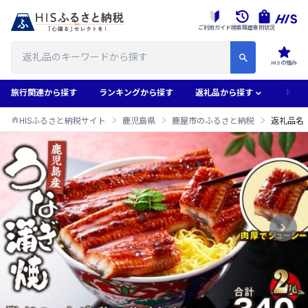
ご利用ガイド
検索履歴
寄附状況
HISの強み
旅行関連から探す
ランキングから探す
返礼品から探す
地域
HISふるさと納税サイト
鹿児島県
鹿屋市のふるさと納税
返礼品名