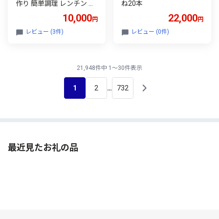
作り 簡単調理 レンチン 中
ね20本
華 まん 中華まん 冷凍肉ま
10,000
22,000
円
円
ん 点心 豚肉 ぶた にくまん
ぶたまん 手軽 お惣菜 おか
レビュー (3件)
レビュー (0件)
ず 食品 冷凍食品 おつまみ
おやつ パン 蒸し 海老名SA
業務用 おすすめ 人気 1000
0円 1万円 神奈川 海老名
21,948件中 1～30件表示
1
2
732
…
最近見たお礼の品