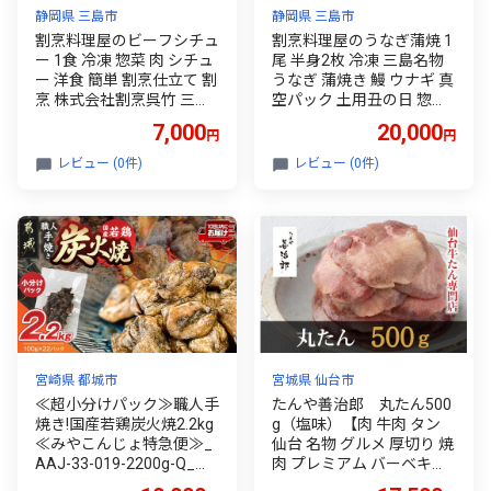
静岡県 三島市
静岡県 三島市
割烹料理屋のビーフシチュ
割烹料理屋のうなぎ蒲焼 1
ー 1食 冷凍 惣菜 肉 シチュ
尾 半身2枚 冷凍 三島名物
ー 洋食 簡単 割烹仕立て 割
うなぎ 蒲焼き 鰻 ウナギ 真
烹 株式会社割烹呉竹 三島
空パック 土用丑の日 惣菜
市 静岡県
うな重 うな丼 伝統 贈り物
7,000
20,000
円
円
鰻料理 うなぎ蒲焼き ウナ
ギの蒲焼 和食 割烹 株式会
レビュー (0件)
レビュー (0件)
社割烹呉竹 三島市 静岡県
宮崎県 都城市
宮城県 仙台市
≪超小分けパック≫職人手
たんや善治郎 丸たん500
焼き!国産若鶏炭火焼2.2kg
g（塩味）【肉 牛肉 タン
≪みやこんじょ特急便≫_
仙台 名物 グルメ 厚切り 焼
AAJ-33-019-2200g-Q_都
肉 プレミアム バーベキュ
城市 10日以内お届け スピ
ー ジューシー 柔らかい 食