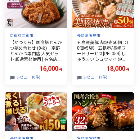
京都府 京都市
長崎県 五島市
【かつくら】国産豚とんか
五島産美豚 肉焼売50個（1
つ詰め合わせ (8枚)｜京都
0個×5袋） 五島市/長崎フ
とんかつ専門店 人気セッ
ードサービス[PEL054] し
ト 厳選素材使用 [ 有名店
ゅうまい シュウマイ 焼売
国産 ロースかつ ヒレかつ
中華 国産
16,000
18,000
円
円
やわらか食感 独自開発の
パン粉使用 おすすめ 肉 豚
レビュー (0件)
レビュー (1件)
肉 総菜 簡単 時短 お取り寄
せ 通販 送料無料 ふるさと
納税 ]
長崎県 五島市
宮崎県 宮崎市