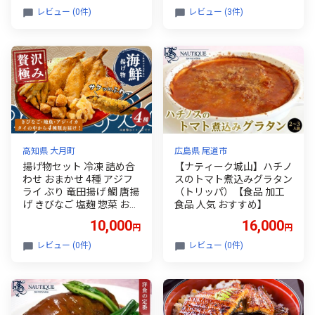
牛肉 じゃがいも 人気 おす
尾道市 広島 尾道 ふるさと
レビュー (0件)
レビュー (3件)
すめ 広島県 尾道市】
納税 支援 カレー とんかつ
トンカツ コロッケ 食品 食
べ物 ご当地 グルメ お取り
寄せ】
高知県 大月町
広島県 尾道市
揚げ物セット 冷凍 詰め合
【ナティーク城山】ハチノ
わせ おまかせ 4種 アジフ
スのトマト煮込みグラタン
ライ ぶり 竜田揚げ 鯛 唐揚
（トリッパ）【食品 加工
げ きびなご 塩麹 惣菜 おか
食品 人気 おすすめ】
ず おつまみ お弁当 ギフト
10,000
16,000
円
円
お取り寄せ 干物 揚げるだ
け 時短 晩酌 魚 海鮮 産地
レビュー (0件)
レビュー (0件)
直送 グルメ プレゼント 母
の日 父の日 御中元 高知 大
月町