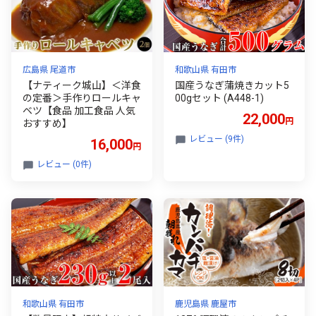
広島県 尾道市
和歌山県 有田市
【ナティーク城山】＜洋食
国産うなぎ蒲焼きカット5
の定番＞手作りロールキャ
00gセット (A448-1)
ベツ【食品 加工食品 人気
22,000
円
おすすめ】
レビュー (9件)
16,000
円
レビュー (0件)
和歌山県 有田市
鹿児島県 鹿屋市