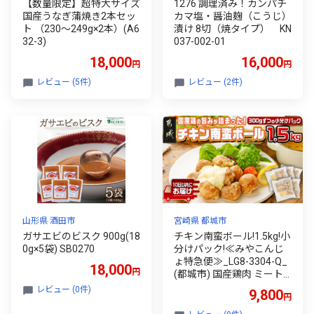
【数量限定】超特大サイズ
1276 調理済み！カンパチ
国産うなぎ蒲焼き2本セッ
カマ塩・醤油麹（こうじ）
ト （230～249g×2本）(A6
漬け 8切（焼タイプ） KN
32-3)
037-002-01
18,000
16,000
円
円
レビュー (5件)
レビュー (2件)
山形県 酒田市
宮崎県 都城市
ガサエビのビスク 900g(18
チキン南蛮ボール!1.5kg!小
0g×5袋) SB0270
分けパック!≪みやこんじ
ょ特急便≫_LG8-3304-Q_
18,000
円
(都城市) 国産鶏肉 ミート
ボール 南蛮酢 チキン南蛮
レビュー (0件)
9,800
円
ボール 特製タルタル お弁
当 おかず 備蓄用 サッと 調