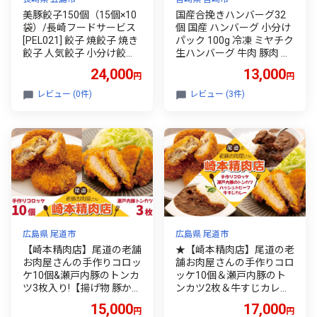
美豚餃子150個（15個×10
国産合挽きハンバーグ32
袋）/長崎フードサービス
個 国産 ハンバーグ 小分け
[PEL021] 餃子 焼餃子 焼き
パック 100g 冷凍 ミヤチク
餃子 人気餃子 小分け餃子
生ハンバーグ 牛肉 豚肉 肉
こだわりぎょうざ 冷凍ぎ
お肉 合挽き 合い挽き 合挽
24,000
13,000
円
円
ょうざ ぎょうざ ヤキギョ
肉 合挽ハンバーグ 簡単 料
ウザ やきぎょうざ ぎょう
理 調理 便利 使い勝手 惣菜
レビュー (0件)
レビュー (3件)
ざ ギョウザ ヤキギョウザ
お惣菜 お弁当 おかず アレ
冷凍ギョウザ 冷凍ぎょう
ンジ ジューシー 贈り物 ギ
ざ 冷凍ぎょうざ 中華料理
フト プレゼント ストック
大容量 簡単調理 ランキン
グルメ お取り寄せグルメ
グ
お取り寄せ ふるさと 宮崎
宮崎県 宮崎市_M132-018_
02
広島県 尾道市
広島県 尾道市
【崎本精肉店】尾道の老舗
★【崎本精肉店】尾道の老
お肉屋さんの手作りコロッ
舗お肉屋さんの手作りコロ
ケ10個&瀬戸内豚のトンカ
ッケ10個＆瀬戸内豚のト
ツ3枚入り!【揚げ物 豚かつ
ンカツ2枚＆牛すじカレー
冷凍食品 惣菜 弁当 おかず
1袋＆ハッシュドビーフ1
15,000
17,000
円
円
揚げるだけ ご当地 グルメ
袋【広島県尾道市 広島県