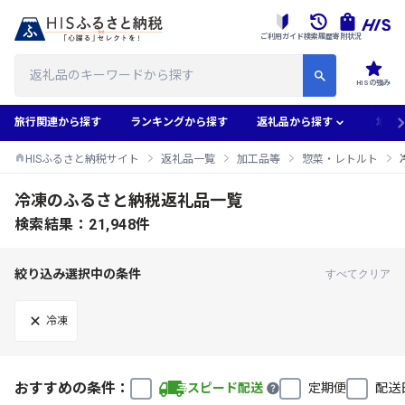
ご利用ガイド
検索履歴
寄附状況
HISの強み
旅行関連から探す
ランキングから探す
返礼品から探す
地域
HISふるさと納税サイト
返礼品一覧
加工品等
惣菜・レトルト
冷凍のふるさと納税返礼品一覧
検索結果：21,948件
絞り込み選択中の条件
すべてクリア
冷凍
おすすめの条件：
スピード配送
定期便
配送