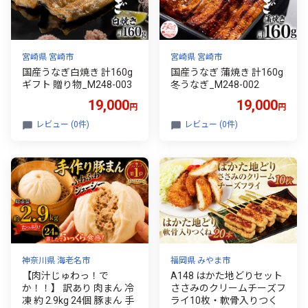
宮崎県 宮崎市
宮崎県 宮崎市
国産うなぎ白焼き 計160g
国産うなぎ 蒲焼き 計160g
ギフト 贈り物_M248-003
冬うなぎ_M248-002
19,000
19,000
円
円
レビュー (0件)
レビュー (0件)
神奈川県 海老名市
福岡県 みやま市
【肉汁じゅわっ！で
A148 はかた地どりセット
か！！】 訳あり 肉まん 冷
ささみのクリームチーズフ
凍 約 2.9kg 24個 豚まん 手
ライ10枚・軟骨入りつく