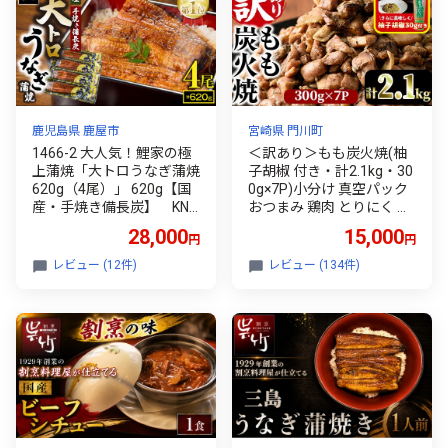
鹿児島県 鹿屋市
宮崎県 門川町
1466-2 大人気！鯉家の極
＜訳あり＞もも炭火焼(柚
上蒲焼「大トロうなぎ蒲焼
子胡椒 付き・計2.1kg・30
620g（4尾）」 620g【国
0g×7P)小分け 真空パック
産・手焼き備長炭】 KN0
おつまみ 鶏肉 とりにく 鳥
40-004-02
肉 柚子胡椒 モモ肉【V-2
28,000
15,000
円
円
1】【味鶏フーズ 株式会
社】
レビュー (12件)
レビュー (134件)