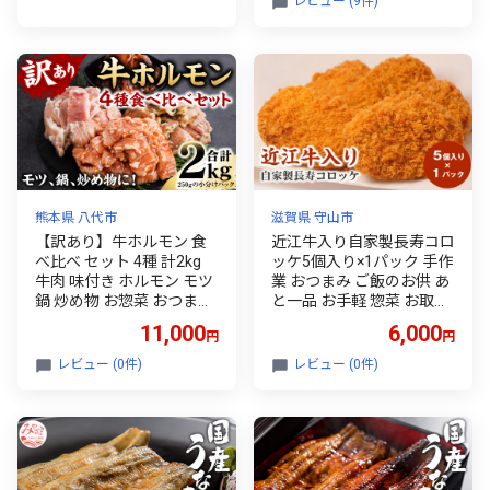
レビュー (9件)
理済み 簡単時短調理！ 小
分け包装
熊本県 八代市
滋賀県 守山市
【訳あり】牛ホルモン 食
近江牛入り自家製長寿コロ
べ比べ セット 4種 計2kg
ッケ5個入り×1パック 手作
牛肉 味付き ホルモン モツ
業 おつまみ ご飯のお供 あ
鍋 炒め物 お惣菜 おつまみ
と一品 お手軽 惣菜 お取り
冷凍パック 小分けパック
寄せ 守山市 CY-0011
11,000
6,000
円
円
レビュー (0件)
レビュー (0件)