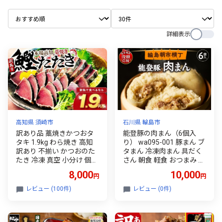
詳細表示
高知県 須崎市
石川県 輪島市
訳あり品 藁焼きかつおタ
能登豚の肉まん（6個入
タキ 1.9kg わら焼き 高知
り） wa095-001 豚まん ブ
訳あり 不揃い かつおのた
タまん 冷凍肉まん 具だく
たき 冷凍 真空 小分け 個包
さん 朝食 軽食 おつまみ お
装 おつまみ おかず 惣菜 晩
やつ 惣菜 手軽 簡単 電子レ
8,000
10,000
円
円
ごはん 加工品 カツオ 鰹 刺
ンジ 冷凍 人気 おすすめ お
身 魚 高知県 須崎市
取り寄せ グルメ ご当地 送
レビュー (100件)
レビュー (0件)
料無料 国産 能登 石川県 輪
島市