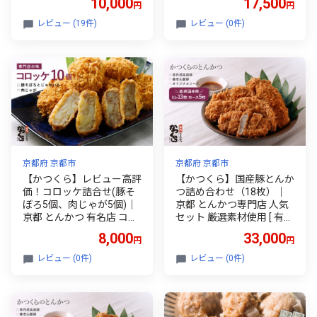
10,000
17,500
円
円
ード配送 小分け 国産若鶏
品 人気 ギフト 風味豊か 旨
炭火焼き 小分け 100g 宮崎
味 冷凍保存 焼き方簡単 食
レビュー (19件)
レビュー (0件)
名物 鶏炭火焼 おつまみ
べ比べ 高級 贅沢】 ●
京都府 京都市
京都府 京都市
【かつくら】レビュー高評
【かつくら】国産豚とんか
価！コロッケ詰合せ(豚そ
つ詰め合わせ（18枚）｜
ぼろ5個、肉じゃが5個)｜
京都 とんかつ専門店 人気
京都 とんかつ 有名店 コロ
セット 厳選素材使用 [ 有名
ッケ 人気セット [ とんかつ
店 国産 ロースかつ ヒレか
8,000
33,000
円
円
専門店 こだわりコロッケ 2
つ やわらか食感 独自開発
種食べ比べ 贅沢 グルメ お
のパン粉使用 おすすめ 肉
レビュー (0件)
レビュー (0件)
すすめ 惣菜 簡単 時短 夕食
豚肉 総菜 簡単 時短 お取り
一品 お取り寄せ 通販 送料
寄せ 通販 送料無料 ふるさ
無料 ]
と納税 ]