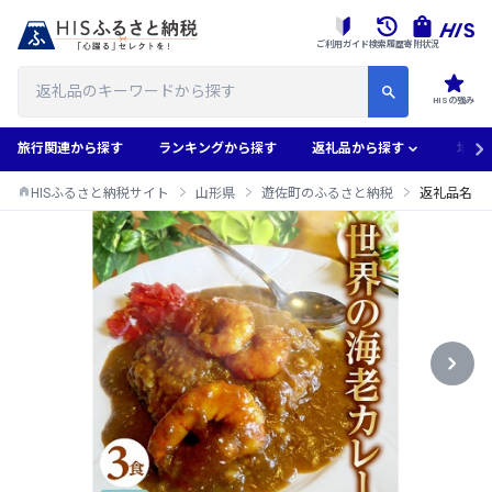
ご利用ガイド
検索履歴
寄附状況
HISの強み
旅行関連から探す
ランキングから探す
返礼品から探す
地域
HISふるさと納税サイト
山形県
遊佐町のふるさと納税
返礼品名