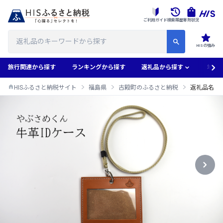
ご利用ガイド
検索履歴
寄附状況
HISの強み
旅行関連から探す
ランキングから探す
返礼品から探す
地域
HISふるさと納税サイト
福島県
古殿町のふるさと納税
返礼品名