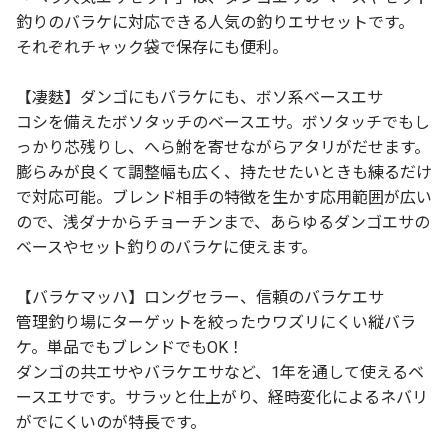
釣りのバラケに対応できる人気の釣りエサセットです。
それぞれチャック袋で保存にも便利。
【凄麩】ダンゴにもバラケにも、ボソ系ベースエサ
コシを備えたボソタッチのベースエサ。ボソタッチでもし
っかり芯残りし、へら鮒を寄せながらアタリがだせます。
膨らみが良くて調整幅も広く、持たせたいときも練るだけ
で対応可能。ブレンド相手の特徴を生かす応用範囲が広い
ので、浅ダナからチョーチンまで、あらゆるダンゴエサの
ベースやセット釣りのバラケに使えます。
【バラケマッハ】ロングセラー、信頼のバラケエサ
管理釣り場にターゲットを絞ったウワズリにくい縦バラ
ケ。単品でもブレンドでもOK！
ダンゴの共エサやバラケエサなど、1年を通して使えるベ
ースエサです。サラッと仕上がり、経時変化によるネバリ
がでにくいのが特長です。