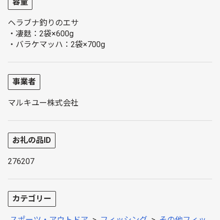
容量
ヘラブナ釣りのエサ
・凄麩：2袋×600g
・バラケマッハ：2袋×700g
事業者
マルキユー株式会社
お礼の品ID
276207
カテゴリー
スポーツ・アウトドア
>
フィッシング
>
その他フィッ