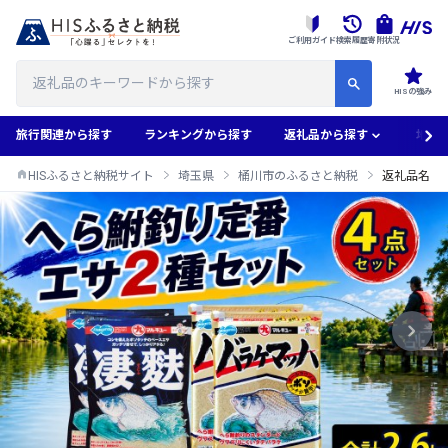
ご利用ガイド
検索履歴
寄附状況
HISの強み
旅行関連から探す
ランキングから探す
返礼品から探す
地域
HISふるさと納税サイト
埼玉県
桶川市のふるさと納税
返礼品名