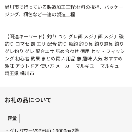
桶川市で行っている製造加工工程:材料の撹拌、パッケー
ジング、梱包など一連の製造工程
【関連キーワード】釣り つり グレ餌 メジナ餌 メジナ 磯
釣り コマセ 餌 エサ 配合 釣り 魚釣 釣り具 釣り道具 釣り
グレ釣り グレ 配合エサ 詰め合わせ 徳用 セット フィッシ
ング 初心者 釣果 まとめ買い 用品 魚 趣味 人気 おすすめ
趣味 アウトドア 使い方 メーカー マルキユー マルキュー
埼玉県 桶川市
お礼の品について
容量
・グレパワーV9(徳用)：3000g×2袋