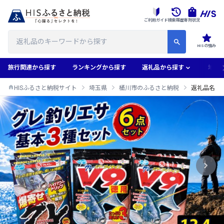
ご利用ガイド
検索履歴
寄附状況
HISの強み
旅行関連から探す
ランキングから探す
返礼品から探す
地域
HISふるさと納税サイト
埼玉県
桶川市のふるさと納税
返礼品名