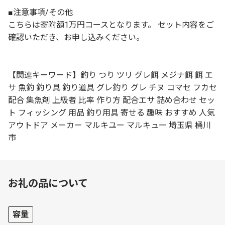
■注意事項/その他
こちらは寄附額1万円コースとなります。 セット内容をご
確認いただき、お申し込みください。
【関連キーワード】釣り つり ツリ グレ餌 メジナ餌 餌 エ
サ 魚釣 釣り具 釣り道具 グレ釣り グレ チヌ コマセ フカセ
配合 集魚剤 上級者 比率 作り方 配合エサ 詰め合わせ セッ
ト フィッシング 用品 釣り用具 寄せる 趣味 おすすめ 人気
アウトドア メーカー マルキユー マルキュー 埼玉県 桶川
市
お礼の品について
容量