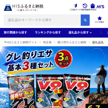
ご利用ガイド
検索履歴
寄附状況
HISの強み
旅行関連から探す
ランキングから探す
返礼品から探す
地域
HISふるさと納税サイト
埼玉県
桶川市のふるさと納税
返礼品名