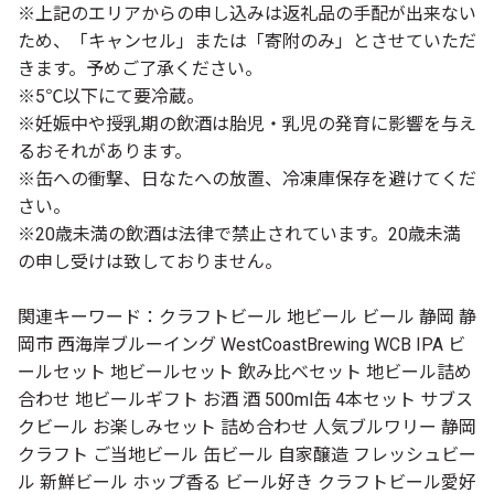
※上記のエリアからの申し込みは返礼品の手配が出来ない
ため、「キャンセル」または「寄附のみ」とさせていただ
きます。予めご了承ください。
※5℃以下にて要冷蔵。
※妊娠中や授乳期の飲酒は胎児・乳児の発育に影響を与え
るおそれがあります。
※缶への衝撃、日なたへの放置、冷凍庫保存を避けてくだ
さい。
※20歳未満の飲酒は法律で禁止されています。20歳未満
の申し受けは致しておりません。
関連キーワード：クラフトビール 地ビール ビール 静岡 静
岡市 西海岸ブルーイング WestCoastBrewing WCB IPA ビ
ールセット 地ビールセット 飲み比べセット 地ビール詰め
合わせ 地ビールギフト お酒 酒 500ml缶 4本セット サブス
クビール お楽しみセット 詰め合わせ 人気ブルワリー 静岡
クラフト ご当地ビール 缶ビール 自家醸造 フレッシュビー
ル 新鮮ビール ホップ香る ビール好き クラフトビール愛好