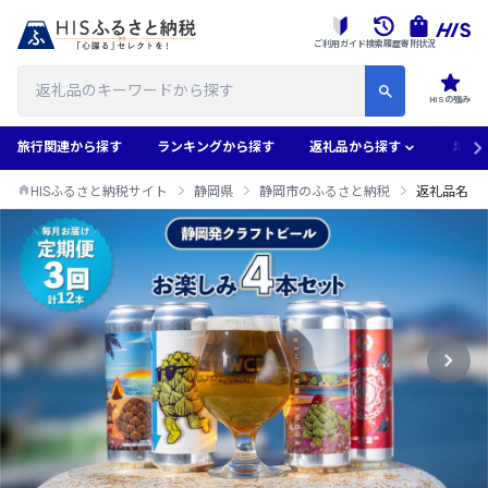
ご利用ガイド
検索履歴
寄附状況
HISの強み
旅行関連から探す
ランキングから探す
返礼品から探す
地域
HISふるさと納税サイト
静岡県
静岡市のふるさと納税
返礼品名