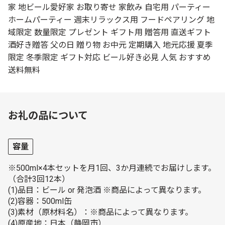
家 地ビール愛好家 お取り寄せ 家飲み 自宅用 パーティー
ホームパーティー 週末リラックス用 フードペアリング 地
域限定 数量限定 プレゼント ギフト用 贈答用 直送ギフト
酒好き贈答 父の日 贈り物 お中元 定期購入 地元応援 夏季
限定 冬季限定 ギフト対応 ビール好き必見 人気 おすすめ
送料無料
お礼の品について
容量
※500ml×4本セットを月1回、3か月連続でお届けします。
（合計3回12本）
(1)品目：ビール or 発泡酒 ※商品によって異なります。
(2)容器：500ml缶
(3)素材（原材料名）：※商品によって異なります。
(4)原産地：日本（静岡市）