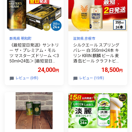
群馬県 明和町
滋賀県 彦根市
《最短翌日発送》サントリ
シルクエール スプリング
ー ザ・プレミアム・モル
バレー 白 350ml×24本 キ
ツ マスターズドリーム ＜3
リン KIRIN 麒麟 ビール 麦
50ml×24缶＞ [最短翌日発
酒 缶ビール クラフトビー
送 お酒 ビール サントリー
ル お酒 酒 さけ アルコール
24,000
18,500
円
円
プレモル マスターズドリ
beer 350ml 24本 350 24 B
ーム 天然水醸造 お酒 ビー
BQ 晩酌 宅飲み たく飲み
レビュー (0件)
レビュー (15件)
ル suntory]
家飲み 飲み会 定番 人気 高
評価 キャンプ パーティー
お歳暮 ギフト 贈り物 贈答
誕生日 人気 滋賀 彦根