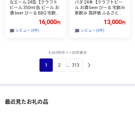
なエール 24缶【クラフト
バダ 24本【クラフトビー
ビール 350ml 缶 ビール お
ル お酒 beer びーる 宅飲み
酒 beer びーる BBQ 宅飲み
家飲み 高評価 ふるさと納
家飲み 晩酌 高評価 家計応
税限定 泉佐野オリジナル
16,000
13,000
円
円
援 ヤッホーブルーイン
スピード発送】
グ】
レビュー (0件)
レビュー (0件)
9,363件中 1～30件表示
1
2
313
…
最近見たお礼の品