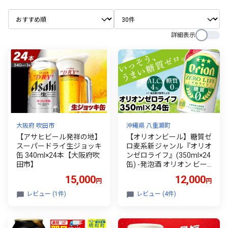
詳細表示
大阪府 吹田市
沖縄県 八重瀬町
【アサヒビール発祥の地】
【オリオンビール】糖質ゼ
スーパードライ生ジョッキ
ロ麦系新ジャンル『オリオ
缶 340ml×24本【大阪府吹
ンゼロライフ』(350ml×24
田市】
缶) -発泡酒 オリオン ビー
ル 1ケース ２４本 糖質ゼ
15,000
12,000
円
円
ロ ゼロライフ 糖質0 麦芽3
倍 麦のうまみ 進化した お
レビュー (1件)
レビュー (4件)
いしさ おすすめ 満足感 沖
縄県 八重瀬【価格改定Y
A】