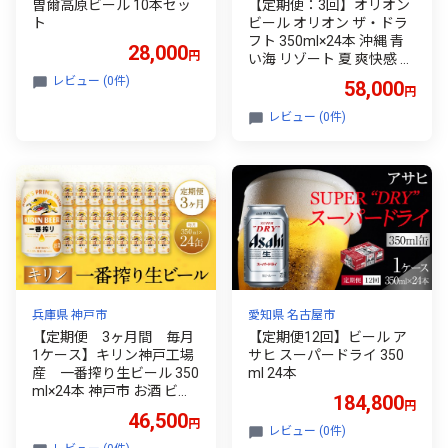
曽爾高原ビール 10本セッ
【定期便：3回】オリオン
ト
ビール オリオン ザ・ドラ
フト 350ml×24本 沖縄 青
28,000
円
い海 リゾート 夏 爽快感 ori
on beer ビール うまい 家
レビュー (0件)
58,000
円
飲み アウトドア バーベキ
ュー スポーツ観戦 ビーチ
レビュー (0件)
リラックス キレ味 喉ごし
麦芽 旨味 東村
兵庫県 神戸市
愛知県 名古屋市
【定期便 3ヶ月間 毎月
【定期便12回】ビール ア
1ケース】キリン神戸工場
サヒ スーパードライ 350
産 一番搾り生ビール 350
ml 24本
ml×24本 神戸市 お酒 ビー
184,800
円
ル ギフト
46,500
円
レビュー (0件)