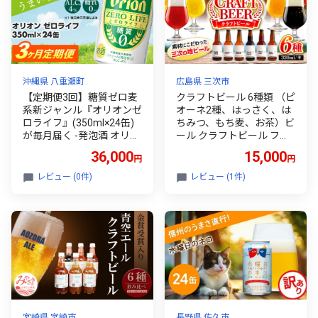
沖縄県 八重瀬町
広島県 三次市
【定期便3回】糖質ゼロ麦
クラフトビール 6種類 （ピ
系新ジャンル『オリオンゼ
オーネ2種、はっさく、は
ロライフ』(350ml×24缶)
ちみつ、もち麦、お茶）ビ
が毎月届く -発泡酒 オリオ
ール クラフトビール フル
ン 1ケース ２４本 ビール
ーツビール 地ビール 飲み
36,000
15,000
円
円
糖質ゼロ ゼロライフ 糖質0
比べ 飲み比べセット 詰合
定期便 3ヶ月 麦芽3倍 麦の
せ 詰め合わせ セット お酒
レビュー (0件)
レビュー (1件)
うまみ 進化した おいしさ
酒 ギフト プレゼント ぶど
おすすめ 満足感 沖縄県 八
う 柑橘 おしゃれ 地ビール
重瀬【価格改定YA】
おすすめ 6本 おしゃれ 瓶
ビール 贈り物 誕生日 記念
日 お祝い お歳暮 パーティ
ー 高級 お土産 三次市/な
ちゅbio[APCA002]
宮崎県 宮崎市
長野県 佐久市