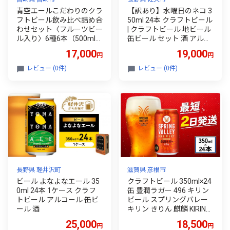
青空エールこだわりのクラ
【訳あり】水曜日のネコ 3
フトビール飲み比べ詰め合
50ml 24本 クラフトビール
わせセット〈フルーツビー
| クラフトビール 地ビール
ル入り〉6種6本（500mlペ
缶ビール セット 酒 アルコ
ットボトル×6本）_M170-
ール よなよなエール ヤッ
17,000
19,000
円
円
002
ホーブルーイング 数量限
定
レビュー (0件)
レビュー (0件)
長野県 軽井沢町
滋賀県 彦根市
ビール よなよなエール 35
クラフトビール 350ml×24
0ml 24本 1ケース クラフ
缶 豊潤ラガー 496 キリン
トビール アルコール 缶ビ
ビール スプリングバレー
ール 酒
キリン きりん 麒麟 KIRIN
お酒 麦酒 ケース ビール 豊
25,000
18,500
円
円
潤 beer 缶ビール お酒 酒