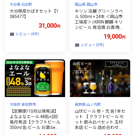
大分県 日出町
岡山県 岡山市
大分県産かぼすセット【1
キリン 淡麗 グリーンラベ
385477】
ル 500ml × 24本 ＜岡山市
工場産＞ | KIRIN 麒麟 キリ
31,000
円
ンビール 発泡酒 お酒 晩酌
飲み会 宅飲み 家飲み 宴会
レビュー (0件)
19,000
円
ケース ギフト
レビュー (0件)
大阪府 泉佐野市
長野県 山ノ内町
【定期便/10月以降発送】
山伏ビール 壱・弐 各1本セ
よなよなエール 48缶×2回
ット 【 クラフトビール セ
毎月発送【クラフトビール
ット 飲み比べセット 玉村
350ml 缶 ビール お酒 beer
本店 ビール 詰め合わせ 地
びーる BBQ 宅飲み 家飲み
ビール 山伏 飲み比べ 美山