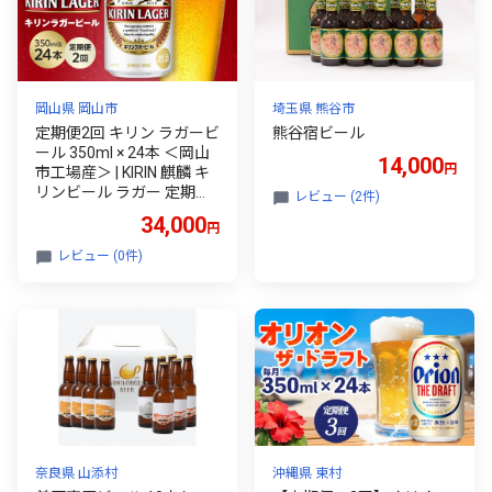
恵庭市 恵庭【300030270
1】
岡山県 岡山市
埼玉県 熊谷市
定期便2回 キリン ラガービ
熊谷宿ビール
ール 350ml × 24本 ＜岡山
14,000
円
市工場産＞ | KIRIN 麒麟 キ
リンビール ラガー 定期便
レビュー (2件)
お酒 晩酌 飲み会 宅飲み 家
34,000
円
飲み 宴会 ケース ギフト
レビュー (0件)
奈良県 山添村
沖縄県 東村