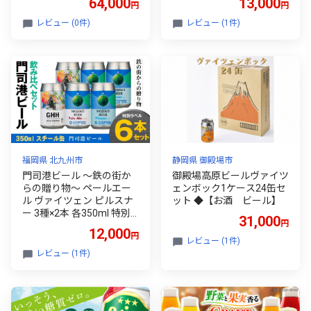
64,000
13,000
円
円
晩酌 高評価 家計応援 ヤッ
錦 ギフト 酒 お酒 アルコー
ホーブルーイング】
ル 飲料 志賀高原 長野県 長
レビュー (0件)
レビュー (1件)
野 】
福岡県 北九州市
静岡県 御殿場市
門司港ビール ～鉄の街か
御殿場高原ビールヴァイツ
らの贈り物～ ペールエー
ェンボック1ケース24缶セ
ル ヴァイツェン ピルスナ
ット ◆【お酒 ビール】
ー 3種×2本 各350ml 特別
31,000
円
ラベル 計6本 飲み比べ セ
12,000
円
ット ビール 缶ビール クラ
レビュー (1件)
フトビール お酒 酒 アルコ
レビュー (1件)
ール 冷蔵 福岡県 北九州市