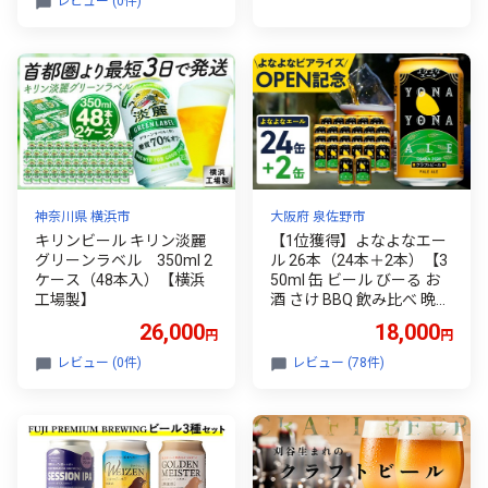
レビュー (0件)
神奈川県 横浜市
大阪府 泉佐野市
キリンビール キリン淡麗
【1位獲得】よなよなエー
グリーンラベル 350ml 2
ル 26本（24本＋2本）【3
ケース（48本入）【横浜
50ml 缶 ビール びーる お
工場製】
酒 さけ BBQ 飲み比べ 晩酌
高評価 家計応援 特別規格
26,000
18,000
円
円
ヤッホーブルーイング】
レビュー (0件)
レビュー (78件)