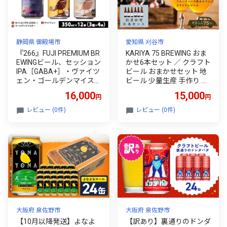
静岡県 御殿場市
愛知県 刈谷市
『266』FUJI PREMIUM BR
KARIYA 75 BREWING おま
EWINGビール、セッション
かせ6本セット ／ クラフト
IPA［GABA+］・ヴァイツ
ビール おまかせセット 地
ェン・ゴールデンマイスタ
ビール 少量生産 手作り 地
ー3種×4本12本入 ※北海
元素材 麦 ビールセット 飲
16,000
15,000
円
円
道・沖縄・離島への配送不
み比べ 家飲み ギフト向け
可
贈答用 お取り寄せ プレゼ
レビュー (0件)
レビュー (0件)
ント 愛知県 特産品 No.333
大阪府 泉佐野市
大阪府 泉佐野市
【10月以降発送】よなよ
【訳あり】裏通りのドンダ