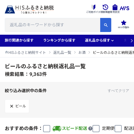
ご利用ガイド
検索履歴
寄附状況
HISの強み
旅行関連から探す
ランキングから探す
返礼品から探す
地域
HISふるさと納税サイト
返礼品一覧
お酒
ビールのふるさと納税返
ビールのふるさと納税返礼品一覧
検索結果：9,363件
絞り込み選択中の条件
すべてクリア
ビール
おすすめの条件：
スピード配送
定期便
配送