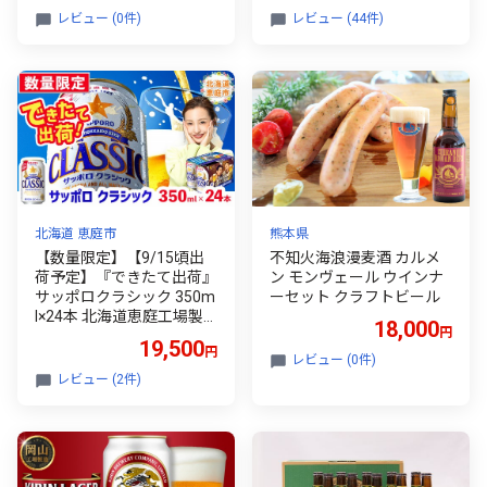
さけ 350ml 350 24缶 24 B
レビュー (0件)
レビュー (44件)
BQ アルコール 晩酌 宅飲み
たく飲み 家飲み 飲み会 定
番 人気 高評価 キャンプ 缶
お歳暮 ギフト 贈答 滋賀 彦
根
北海道 恵庭市
熊本県
【数量限定】【9/15頃出
不知火海浪漫麦酒 カルメ
荷予定】『できたて出荷』
ン モンヴェール ウインナ
サッポロクラシック 350m
ーセット クラフトビール
l×24本 北海道恵庭工場製
18,000
円
造【北海道限定】 | サッポ
19,500
円
ロビール サッポロ ビール
レビュー (0件)
クラシック サッポロクラ
レビュー (2件)
シック 350ml 350 24 24本
24缶 生ビール beer アルコ
ール5% 北海道限定 できた
て 新鮮 お酒 酒 麦芽 ホッ
プ 晩酌 お取り寄せ 北海道